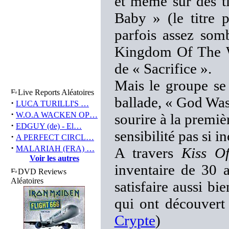
et même sur des t
Baby » (le titre p
parfois assez som
Kingdom Of The W
de « Sacrifice ».
Mais le groupe se 
Live Reports Aléatoires
ballade, « God Was
·
LUCA TURILLI'S …
·
W.O.A WACKEN OP…
sourire à la premi
·
EDGUY (de) - El…
sensibilité pas si 
·
A PERFECT CIRCL…
·
MALARIAH (FRA) …
A travers
Kiss O
Voir les autres
inventaire de 30 a
DVD Reviews
Aléatoires
satisfaire aussi b
qui ont découvert
Crypte
)