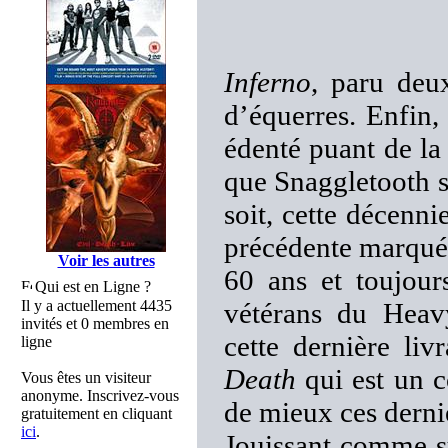
Inferno
, paru deu
d’équerres. Enfin
édenté puant de la
que Snaggletooth s
soit, cette décenni
précédente marquée
Voir les autres
60 ans et toujou
Qui est en Ligne ?
Il y a actuellement 4435
vétérans du Heav
invités et 0 membres en
cette dernière li
ligne
Death
qui est un
Vous êtes un visiteur
anonyme. Inscrivez-vous
de mieux ces derni
gratuitement en cliquant
ici
.
Jouissant comme su