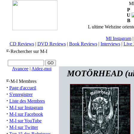
M
P
U
B
L ultime Webzine orienté
MI Instagram
CD Reviews
|
DVD Reviews
|
Book Reviews
|
Interviews
|
Live 
Rechercher sur M-I
Avancee
|
Aidez-moi
MOTÖRHEAD (uk) 
M-I Membres
·
Page d'accueil
·
S'enregistrer
·
Liste des Membres
·
M-I sur Instagram
·
M-I sur Facebook
·
M-I sur YouTube
·
M-I sur Twitter
·
Top 15 des Rubriques