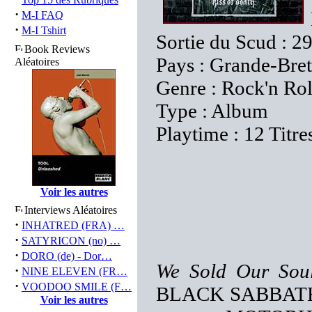
·
M-I FAQ
·
M-I Tshirt
Sortie du Scud : 2
Book Reviews
Pays : Grande-Bre
Aléatoires
Genre : Rock'n Rol
Type : Album
Playtime : 12 Titre
Voir les autres
Interviews Aléatoires
·
INHATRED (FRA) …
·
SATYRICON (no) …
·
DORO (de) - Dor…
We Sold Our Soul
·
NINE ELEVEN (FR…
·
VOODOO SMILE (F…
BLACK SABBATH ne
Voir les autres