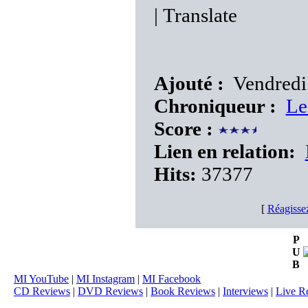
|
Translate
Ajouté :
Vendredi
Chroniqueur :
Le
Score :
Lien en relation:
Hits:
37377
[
Réagisse
P
U
B
MI YouTube
|
MI Instagram
|
MI Facebook
CD Reviews
|
DVD Reviews
|
Book Reviews
|
Interviews
|
Live R