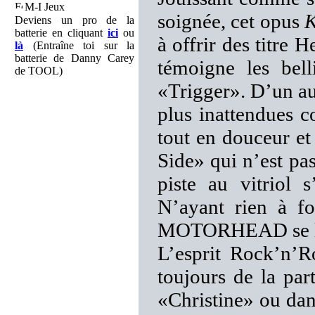
M-I Jeux
soignée, cet opus
K
Deviens un pro de la
batterie en cliquant
ici
ou
à offrir des titre 
là
(Entraîne toi sur la
batterie de Danny Carey
témoigne les bel
de TOOL)
«Trigger». D’un au
plus inattendues 
tout en douceur et
Side» qui n’est pa
piste au vitriol s
N’ayant rien à fo
MOTORHEAD se livre
L’esprit Rock’n’R
toujours de la par
«Christine» ou dan