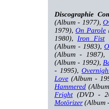
Discographie C
(Album - 1977),
Ov
1979),
On Parole
1980),
Iron Fist
(
(Album - 1983),
O
(Album - 1987),
(Album - 1992),
B
- 1995),
Overnigh
Love
(Album - 19
Hammered
(Album
Fright
(DVD - 2
Motörizer
(Album -