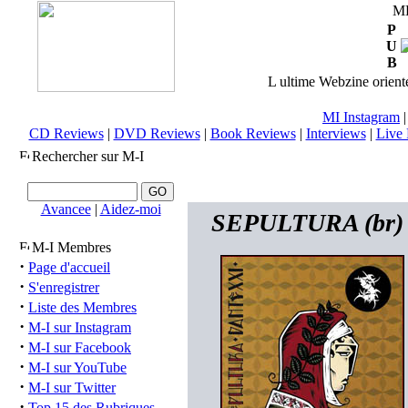
M
P
U
B
L ultime Webzine orienté
MI Instagram
CD Reviews
|
DVD Reviews
|
Book Reviews
|
Interviews
|
Live 
Rechercher sur M-I
Avancee
|
Aidez-moi
SEPULTURA (br) -
M-I Membres
·
Page d'accueil
·
S'enregistrer
·
Liste des Membres
·
M-I sur Instagram
·
M-I sur Facebook
·
M-I sur YouTube
·
M-I sur Twitter
·
Top 15 des Rubriques