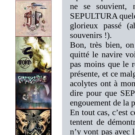
ne se souvient, 
SEPULTURA quelque
glorieux passé (
souvenirs !).
Bon, très bien, o
quitté le navire v
pas moins que le re
présente, et ce malg
acolytes ont à mon
dire pour que SE
engouement de la pa
En tout cas, c’est 
tentent de démontr
n’y vont pas avec l