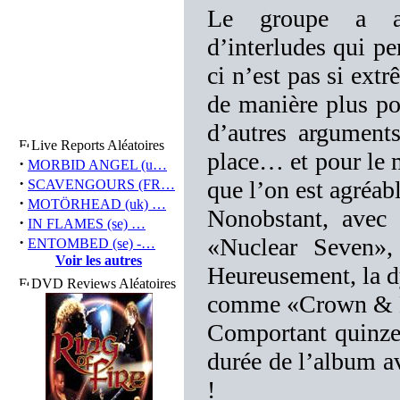
Le groupe a agr
d’interludes qui pe
ci n’est pas si extr
de manière plus po
d’autres arguments
Live Reports Aléatoires
place… et pour le m
·
MORBID ANGEL (u…
·
que l’on est agréab
SCAVENGOURS (FR…
·
MOTÖRHEAD (uk) …
Nonobstant, avec
·
IN FLAMES (se) …
·
«Nuclear Seven»,
ENTOMBED (se) -…
Voir les autres
Heureusement, la d
DVD Reviews Aléatoires
comme «Crown & 
Comportant quinze 
durée de l’album a
!