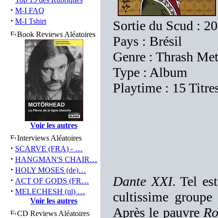
·
M-I FAQ
·
M-I Tshirt
Sortie du Scud : 2
Book Reviews Aléatoires
Pays : Brésil
Genre : Thrash Met
Type : Album
Playtime : 15 Titre
Voir les autres
Interviews Aléatoires
·
SCARVE (FRA) - …
·
HANGMAN'S CHAIR…
·
HOLY MOSES (de)…
Dante XXI
. Tel e
·
ACT OF GODS (FR…
·
MELECHESH (nl) …
cultissime group
Voir les autres
Après le pauvre
Ro
CD Reviews Aléatoires