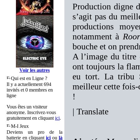
Production digne d
s’agit pas du mei
productions moye
notamment à
Roor
bouche et on pre
A l’image du titr
ont toujours la fla
Voir les autres
eu tort. La tribu
Qui est en Ligne ?
Il y a actuellement 694
meilleur cette fois
invités et 0 membres en
!
ligne
Vous êtes un visiteur
|
Translate
anonyme. Inscrivez-vous
gratuitement en cliquant
ici
.
M-I Jeux
Deviens un pro de la
batterie en cliquant
ici
ou
là