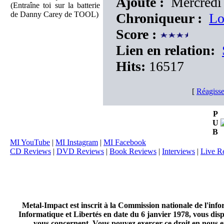
Ajouté :
Mercredi 
(Entraîne toi sur la batterie
de Danny Carey de TOOL)
Chroniqueur :
Lo
Score :
Lien en relation:
Hits:
16517
[
Réagisse
P
U
B
MI YouTube
|
MI Instagram
|
MI Facebook
CD Reviews
|
DVD Reviews
|
Book Reviews
|
Interviews
|
Live R
Metal-Impact est inscrit à la Commission nationale de l'inf
Informatique et Libertés en date du 6 janvier 1978, vous disp
vous concernent. Vous pouvez exercer ce droit en nous en