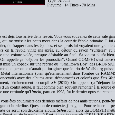
Type : Album
Playtime : 14 Titres - 70 Mins
s est déjà tous arrivé de la revoir. Vous vous souvenez de cette sale ga
, qui martyrisait les petits mecs dans la cour de l'école primaire. Il lu
tier, de frapper dans les épaules, et ses profs lui voyaient une grande 
ors on la revoit, vingt ans après, au détour du rayon "surgelés" au
 une voiture volée, presque désirable au final. Sa vie est plutôt bie
 On appelle ça "déjouer les pronostics". Quand OOMPH! s'est lancé d
ait misé un kopeck sur une reprise du "Smalltown Boy" des BRONSKI B
me que personne n'aurait pu imaginer que le trio de Wolfsburg puisse é
 Metal internationale (bien qu'éternellement dans l'ombre de RAMM
concevoir) avec des albums aussi décontractés et colorés que
Des Wah
ment, l'éminemment accompli
XV
(2015). On appelle ça "déjouer le
 d'un conflit adulte, il faut comme bien souvent remonter à la source du
 une certitude qu'
Unrein
, paru en 1998, fut le dernier opus claireme
 vous êtes coutumiers des derniers méfaits de nos amis teutons, peut-êt
ngue et borderline. Question de contexte, j'imagine. Pour resituer 
juste de sortir son deuxième album,
Sehnsucht
, alors qu'OOMPH! mettai
e l'oeuf ou de la poule… ? Bref, d'une époque où l'EBM (KRAFTWE