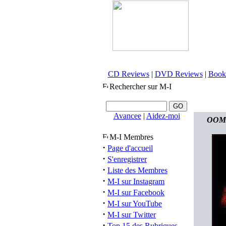
CD Reviews
|
DVD Reviews
|
Book
Rechercher sur M-I
Avancee
|
Aidez-moi
OOMPH
M-I Membres
·
Page d'accueil
·
S'enregistrer
·
Liste des Membres
·
M-I sur Instagram
·
M-I sur Facebook
·
M-I sur YouTube
·
M-I sur Twitter
·
Top 15 des Rubriques