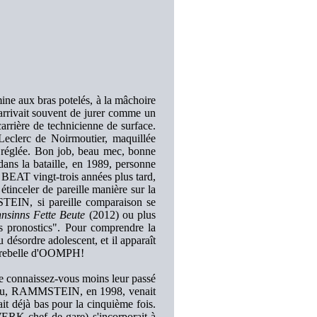
mine aux bras potelés, à la mâchoire
i arrivait souvent de jurer comme un
carrière de technicienne de surface.
 Leclerc de Noirmoutier, maquillée
n réglée. Bon job, beau mec, bonne
ans la bataille, en 1989, personne
EAT vingt-trois années plus tard,
tinceler de pareille manière sur la
STEIN, si pareille comparaison se
nsinns Fette Beute
(2012) ou plus
s pronostics". Pour comprendre la
 désordre adolescent, et il apparaît
nt rebelle d'OOMPH!
re connaissez-vous moins leur passé
un peu, RAMMSTEIN, en 1998, venait
t déjà bas pour la cinquième fois.
RK chef de gare) s'incorporait à