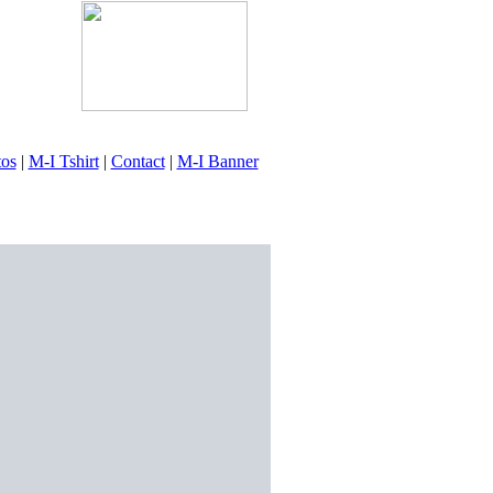
tos
|
M-I Tshirt
|
Contact
|
M-I Banner