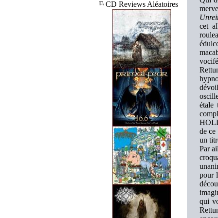
CD Reviews Aléatoires
merve
Unrei
cet a
roule
édulc
macab
vocif
Rettu
hypno
dévoil
oscil
étale
compl
HOLLY
de ce 
un tit
Par ai
croqu
unani
pour 
décou
imagi
qui v
Rettu