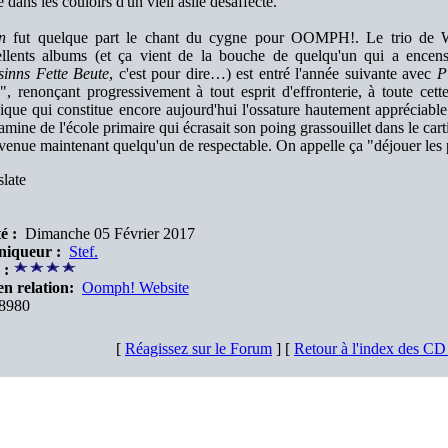
 dans les couloirs d'un vieil asile désaffecté.
n
fut quelque part le chant du cygne pour OOMPH!. Le trio de Wol
ellents albums (et ça vient de la bouche de quelqu'un qui a ence
inns Fette Beute
, c'est pour dire…) est entré l'année suivante avec
P
e", renonçant progressivement à tout esprit d'effronterie, à toute cet
lique qui constitue encore aujourd'hui l'ossature hautement appréciable
amine de l'école primaire qui écrasait son poing grassouillet dans le carti
evenue maintenant quelqu'un de respectable. On appelle ça "déjouer les 
late
é :
Dimanche 05 Février 2017
niqueur :
Stef.
 :
en relation:
Oomph! Website
8980
[
Réagissez sur le Forum
] [
Retour à l'index des C