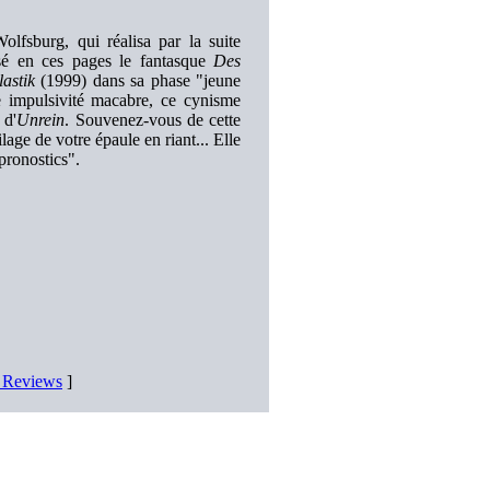
fsburg, qui réalisa par la suite
nsé en ces pages le fantasque
Des
lastik
(1999) dans sa phase "jeune
te impulsivité macabre, ce cynisme
 d'
Unrein
. Souvenez-vous de cette
lage de votre épaule en riant... Elle
pronostics".
D Reviews
]