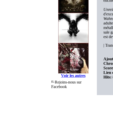
encore
Unrei
d'exc
Wahns
adult
métal
sale g
est d
|
Trans
Ajout
Chro
Score
Lien 
Voir les autres
Hits:
Rejoins-nous sur
Facebook