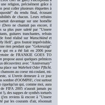
une religion, précisément grâce à
 peut coller plusieurs étiquettes à
quosité" du rendu final, écrasant
ibilités de chacun. Leurs refrains
 partait davantage sur une homélie
 (Dero ne chantait pas encore, il
ans sa plus pure saleté par "Unsere
ants, guitares tranchantes, refrain
 de fond réalisé sur
Wunschkind
et
y Hell", gros foutoir imprévisible,
enne rien pendant que "Gekreuzigt"
nde qui en a été fait en 2006 pour
répertoire de FRANKIE GOES TO
in
propose aussi quelques prémices
vous découvrirez avec "Anniversary"
 sa place sur
Wahrheit Oder Pflicht
.
es chansons au coeur mi-coulant, mi-
este, si
Unrein
demeure à ce jour
lus sombre d'OOMPH!, c'est surtout
ero (quelqu'un qui, comme moi, aura
 de FIFA 2005 n'aurait jamais pu
 !), des nappes de synthés torturés
 (j'en reviens là encore à "Unsere
 par les courants d'air, résonnait