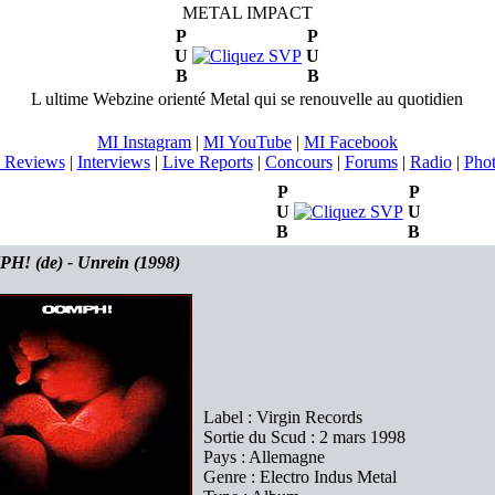
METAL IMPACT
P
P
U
U
B
B
L ultime Webzine orienté Metal qui se renouvelle au quotidien
MI Instagram
|
MI YouTube
|
MI Facebook
 Reviews
|
Interviews
|
Live Reports
|
Concours
|
Forums
|
Radio
|
Pho
P
P
U
U
B
B
! (de) - Unrein (1998)
Label : Virgin Records
Sortie du Scud : 2 mars 1998
Pays : Allemagne
Genre : Electro Indus Metal