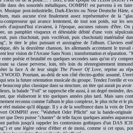
ille dans des sonorités métalliques, OOMPH! est parvenu à en faire 
n
. Musique post-industrielle, Dark-Electro ou Neue Deutsche Härte, on
lbum, mais aucune n'est finalement assez représentative de la "glau
au-compresseur qui avance lentement, de tout son poids, sur les sens
orés d'aujourd'hui n'avaient, à l'époque, aucunes raisons d'être. On
re, un pamphlet visqueux et détestable débité d'une voix sépulcrale
érait, puis chuchotait, puis vociférait, puis chuchotait) matérialisé d
ng", le titre le plus puissant et anxiogène de l'album. Claviers entêt
tique, dès la deuxième chanson, les allemands accentuent le travail
ent leur vision de l'Arcane Sans Nom ; transformation et séparation. "M
le entre poésie et brutalité en quelques secondes sans qu'on n'y compr
 toute sa classe perverse, loin, très loin du réenregistrement immo
éter la face A de leur single
The Power Of Love
, reprise au 
WOOD. Pourtant, au-delà de son côté électro-gothic assumé,
Unre
qui sera la future orientation musicale du groupe. Tendez l'oreille et 
re beaucoup plus classique dans sa structure, un titre qui aurait pu avoir
lleurs, la balade "Foil" se rapproche elle aussi, à un degré moindre, d
ant, que réaliseront le trio quelques années plus tard. Mais sans cont
mement reconnu comme l'album le plus complexe, le plus riche et le p
le réel malaise qu'il dégage. Il y a de la souffrance dans la voix de D
vert OOMPH! avec "Wahrheit Oder Pflicht" sur la bande-originale
ner que Dero puisse "chanter" de telle façon quelques années auparavant
ont parfois jusqu'à rappeler les contorsions gothiques d'un DAS ICH
ng") et une légère odeur d'éther et de moisi, comme si cet opus, porté