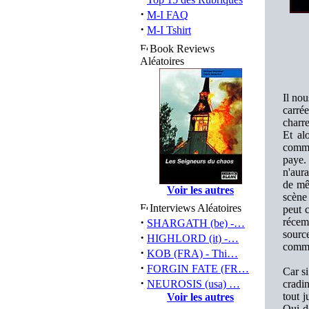
·
M-I FAQ
·
M-I Tshirt
Book Reviews
Aléatoires
Il nou
carrée
charre
Et al
comme
paye.
n'aur
de mê
Voir les autres
scène
Interviews Aléatoires
peut 
·
récem
SHARGATH (be) -…
source
·
HIGHLORD (it) -…
comme
·
KOB (FRA) - Thi…
·
FORGIN FATE (FR…
Car si
·
NEUROSIS (usa) …
cradi
tout 
Voir les autres
Qui d