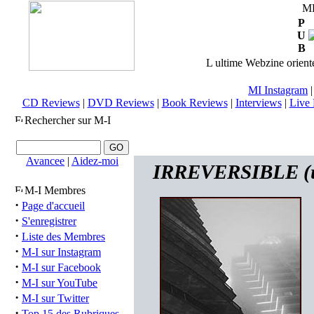
M
P
U
B
L ultime Webzine orienté
MI Instagram
CD Reviews
|
DVD Reviews
|
Book Reviews
|
Interviews
|
Live 
Rechercher sur M-I
Avancee
|
Aidez-moi
IRREVERSIBLE (usa
M-I Membres
·
Page d'accueil
·
S'enregistrer
·
Liste des Membres
·
M-I sur Instagram
·
M-I sur Facebook
·
M-I sur YouTube
·
M-I sur Twitter
·
Top 15 des Rubriques