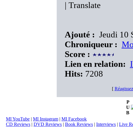
|
Translate
Ajouté :
Jeudi 10 
Chroniqueur :
Mo
Score :
Lien en relation:
Hits:
7208
[
Réagissez
P
U
B
MI YouTube
|
MI Instagram
|
MI Facebook
CD Reviews
|
DVD Reviews
|
Book Reviews
|
Interviews
|
Live R