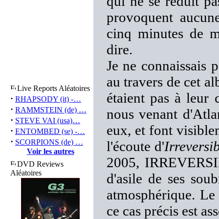
qui ne se réduit p
provoquent aucune 
cinq minutes de mu
dire.
Je ne connaissais 
au travers de cet a
Live Reports Aléatoires
étaient pas à leur 
·
RHAPSODY (it) -…
·
RAMMSTEIN (de) …
nous venant d'Atla
·
STEVE VAI (usa)…
eux, et font visibl
·
ENTOMBED (se) -…
·
SCORPIONS (de) …
l'écoute d'
Irreversi
Voir les autres
2005, IRREVERSIBL
DVD Reviews
Aléatoires
d'asile de ses sou
atmosphérique. Le 
ce cas précis est as