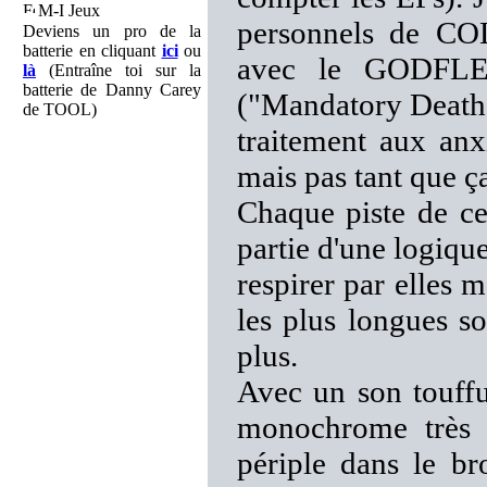
M-I Jeux
personnels de COL
Deviens un pro de la
batterie en cliquant
ici
ou
avec le GODFLES
là
(Entraîne toi sur la
batterie de Danny Carey
("Mandatory Death",
de TOOL)
traitement aux anxi
mais pas tant que ça
Chaque piste de cet
partie d'une logiqu
respirer par elles m
les plus longues s
plus.
Avec un son touffu
monochrome très e
périple dans le br