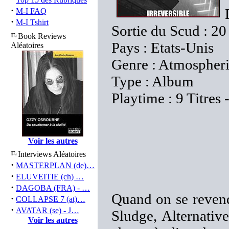
·
M-I FAQ
·
M-I Tshirt
Sortie du Scud : 20
Book Reviews
Pays : Etats-Unis
Aléatoires
Genre : Atmospheri
Type : Album
Playtime : 9 Titres
Voir les autres
Interviews Aléatoires
·
MASTERPLAN (de)…
·
ELUVEITIE (ch) …
·
DAGOBA (FRA) - …
Quand on se revend
·
COLLAPSE 7 (at)…
·
AVATAR (se) - J…
Sludge, Alternativ
Voir les autres