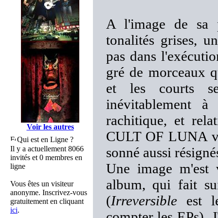
A l'image de sa 
tonalités grises, 
pas dans l'exécutio
gré de morceaux qu
et les courts s
inévitablement 
rachitique, et rel
Voir les autres
CULT OF LUNA vient
Qui est en Ligne ?
Il y a actuellement 8066
sonné aussi résigné
invités et 0 membres en
Une image m'est v
ligne
album, qui fait s
Vous êtes un visiteur
anonyme. Inscrivez-vous
(
Irreversible
est l
gratuitement en cliquant
ici
.
compter les EPs). J