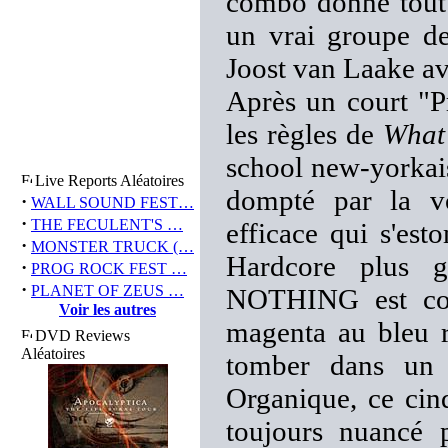
combo donne tout s
un vrai groupe d
Joost van Laake ava
Après un court "P
les règles de
What 
school new-yorkai
Live Reports Aléatoires
dompté par la v
·
WALL SOUND FEST…
·
THE FECULENT'S …
efficace qui s'es
·
MONSTER TRUCK (…
Hardcore plus 
·
PROG ROCK FEST …
·
PLANET OF ZEUS …
NOTHING est com
Voir les autres
magenta au bleu r
DVD Reviews
Aléatoires
tomber dans un
Organique, ce cin
toujours nuancé 