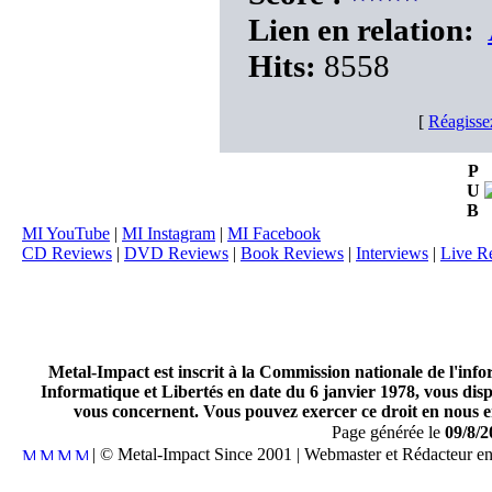
Lien en relation:
Hits:
8558
[
Réagisse
P
U
B
MI YouTube
|
MI Instagram
|
MI Facebook
CD Reviews
|
DVD Reviews
|
Book Reviews
|
Interviews
|
Live R
Metal-Impact est inscrit à la Commission nationale de l'inf
Informatique et Libertés en date du 6 janvier 1978, vous disp
vous concernent. Vous pouvez exercer ce droit en nous en
Page générée le
09/8/2
| © Metal-Impact Since 2001 | Webmaster et Rédacteur e