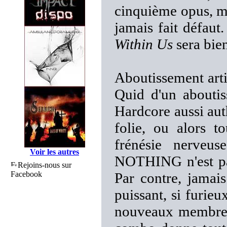
cinquième opus, mo
jamais fait défaut
Within Us
sera bie
Aboutissement artis
Quid d'un aboutis
Hardcore aussi auth
folie, ou alors to
frénésie nerve
Voir les autres
NOTHING n'est pa
Rejoins-nous sur
Facebook
Par contre, jam
puissant, si furie
nouveaux membres à