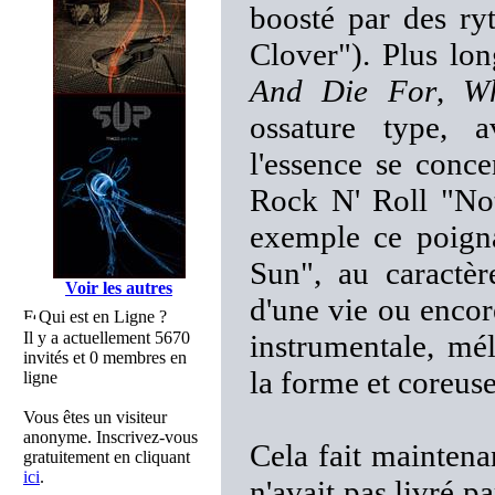
boosté par des ry
Clover"). Plus lo
And Die For
,
Wh
ossature type, 
l'essence se conce
Rock N' Roll "Not
exemple ce poigna
Sun", au caractèr
Voir les autres
d'une vie ou enco
Qui est en Ligne ?
Il y a actuellement 5670
instrumentale, mé
invités et 0 membres en
la forme et coreuse
ligne
Vous êtes un visiteur
anonyme. Inscrivez-vous
Cela fait mainte
gratuitement en cliquant
ici
.
n'avait pas livré p