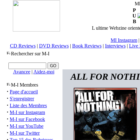
M
P
U
B
L ultime Webzine orienté
MI Instagram
CD Reviews
|
DVD Reviews
|
Book Reviews
|
Interviews
|
Live 
Rechercher sur M-I
Avancee
|
Aidez-moi
ALL FOR NOTHING 
M-I Membres
·
Page d'accueil
·
S'enregistrer
·
Liste des Membres
·
M-I sur Instagram
·
M-I sur Facebook
·
M-I sur YouTube
·
M-I sur Twitter
·
Top 15 des Rubriques