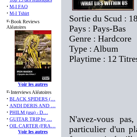
·
M-I FAQ
·
M-I Tshirt
Sortie du Scud : 1
Book Reviews
Pays : Pays-Bas
Aléatoires
Genre : Hardcore
Type : Album
Playtime : 12 Titre
Voir les autres
Interviews Aléatoires
·
BLACK SPIDERS (…
·
ANDI DERIS AND …
·
PHILM (usa) - D…
N'avez-vous pas,
·
GUITAR TRIP by …
·
OIL CARTER (FRA…
particulier d'un p
Voir les autres