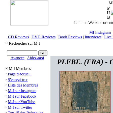
M
P
U
B
L ultime Webzine orienté
MI Instagram
CD Reviews
|
DVD Reviews
|
Book Reviews
|
Interviews
|
Live 
Rechercher sur M-I
Avancee
|
Aidez-moi
PLEBE. (FRA) - C
M-I Membres
·
Page d'accueil
·
S'enregistrer
·
Liste des Membres
·
M-I sur Instagram
·
M-I sur Facebook
·
M-I sur YouTube
·
M-I sur Twitter
·
Top 15 des Rubriques