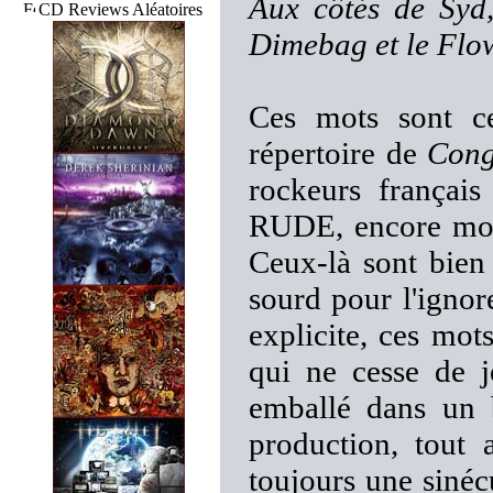
Aux côtés de Syd
CD Reviews Aléatoires
Dimebag et le Flo
Ces mots sont c
répertoire de
Cong
rockeurs frança
RUDE, encore moi
Ceux-là sont bien 
sourd pour l'igno
explicite, ces mot
qui ne cesse de jo
emballé dans un b
production, tout 
toujours une sinéc