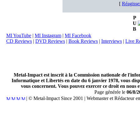
[
Réagisse
P
U
B
MI YouTube
|
MI Instagram
|
MI Facebook
CD Reviews
|
DVD Reviews
|
Book Reviews
|
Interviews
|
Live R
Metal-Impact est inscrit à la Commission nationale de l'inf
Informatique et Libertés en date du 6 janvier 1978, vous disp
vous concernent. Vous pouvez exercer ce droit en nous en
Page générée le
06/8/2
| © Metal-Impact Since 2001 | Webmaster et Rédacteur e