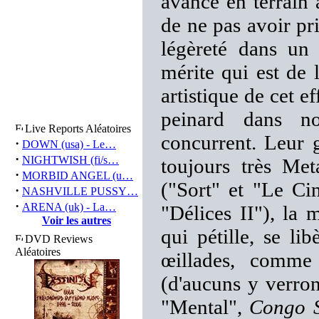
avance en terrain 
de ne pas avoir pr
légèreté dans un 
mérite qui est de l
artistique de cet 
peinard dans n
Live Reports Aléatoires
concurrent. Leur g
·
DOWN (usa) - Le…
·
NIGHTWISH (fi/s…
toujours très Met
·
MORBID ANGEL (u…
("Sort" et "Le Ci
·
NASHVILLE PUSSY…
·
ARENA (uk) - La…
"Délices II"), la 
Voir les autres
qui pétille, se li
DVD Reviews
Aléatoires
œillades, comme
(d'aucuns y verro
"Mental",
Congo 