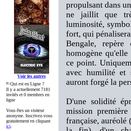
propulsant dans un
ne jaillit que t
luminosité, symbol
fort, qui pénaliser
Bengale, repère 
homogène qu'elle 
ce point. Uniqueme
avec humilité et 
Voir les autres
auront forgé la per
Qui est en Ligne ?
Il y a actuellement 7181
invités et 0 membres en
D'une solidité é
ligne
mission première
Vous êtes un visiteur
anonyme. Inscrivez-vous
française, auréolé 
gratuitement en cliquant
ici
.
la fin), d'un c