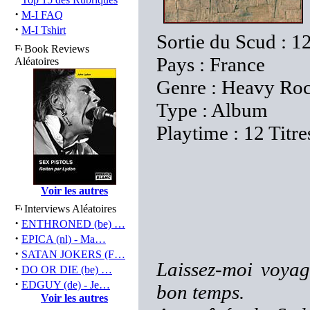
·
M-I FAQ
·
M-I Tshirt
Sortie du Scud : 1
Book Reviews
Pays : France
Aléatoires
Genre : Heavy Ro
Type : Album
Playtime : 12 Titre
Voir les autres
Interviews Aléatoires
·
ENTHRONED (be) …
·
EPICA (nl) - Ma…
·
SATAN JOKERS (F…
Laissez-moi voyag
·
DO OR DIE (be) …
·
EDGUY (de) - Je…
bon temps.
Voir les autres