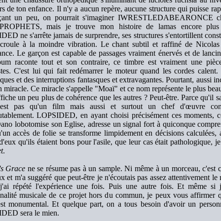
s de ton enfance. Il n'y a aucun repère, aucune structure qui puisse ra
rçant un peu, on pourrait s'imaginer IWRESTLEDABEARONCE cha
ROPHETS, mais je trouve mon histoire de lamas encore plus c
ED ne s'arrête jamais de surprendre, ses structures s'entortillent con
écroule à la moindre vibration. Le chant subtil et raffiné de Nicola
ance. Le garçon est capable de passages vraiment énervés et de lancin
bum raconte tout et son contraire, ce timbre est vraiment une pièce
tes. C'est lui qui fait redémarrer le moteur quand les cordes calent
ques et des interruptions fantasques et extravagantes. Pourtant, aussi in
n miracle. Ce miracle s'appelle "Moaï" et ce nom représente le plus be
affiche un peu plus de cohérence que les autres ? Peut-être. Parce qu'il
'est pas qu'un film mais aussi et surtout un chef d'œuvre con
utablement. LOPSIDED, en ayant choisi précisément ces moments, ce
ano lobotomise son Eglise, adresse un signal fort à quiconque compren
u'un accès de folie se transforme limpidement en décisions calculées,
d'eux qu'ils étaient bons pour l'asile, que leur cas était pathologique, j
t
.
's Grace
ne se résume pas à un sample. Ni même à un morceau, c'est cer
ux et m'a suggéré que peut-être je n'écoutais pas assez attentivement
j'ai répété l'expérience une fois. Puis une autre fois. Et même si 
nalité musicale de ce projet hors du commun, je peux vous affirmer qu
st monumental. Et quelque part, on a tous besoin d'avoir un person
DED sera le mien.