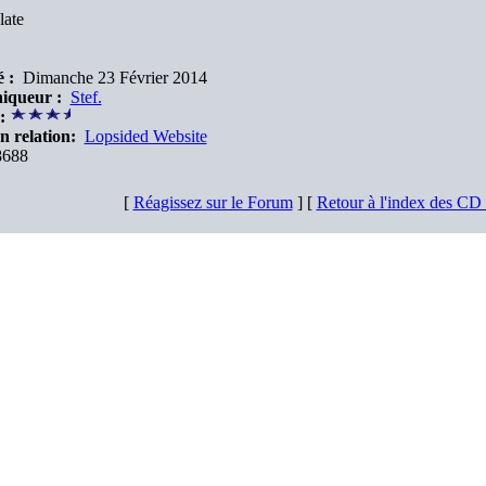
late
 :
Dimanche 23 Février 2014
iqueur :
Stef.
:
n relation:
Lopsided Website
688
[
Réagissez sur le Forum
] [
Retour à l'index des C