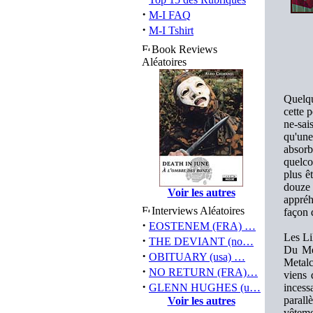
·
M-I FAQ
·
M-I Tshirt
Book Reviews
Aléatoires
Quelqu
cette 
ne-sai
qu'une 
absorb
quelco
plus ê
douze
Voir les autres
appréh
Interviews Aléatoires
façon 
·
EOSTENEM (FRA) …
Les Li
·
THE DEVIANT (no…
Du Met
·
OBITUARY (usa) …
Metalc
·
NO RETURN (FRA)…
viens 
·
GLENN HUGHES (u…
incess
parall
Voir les autres
vêteme