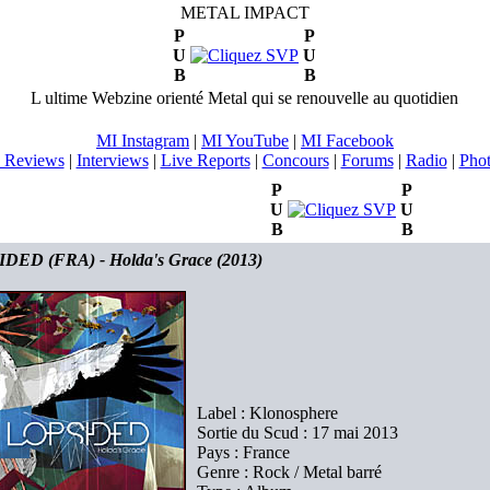
METAL IMPACT
P
P
U
U
B
B
L ultime Webzine orienté Metal qui se renouvelle au quotidien
MI Instagram
|
MI YouTube
|
MI Facebook
 Reviews
|
Interviews
|
Live Reports
|
Concours
|
Forums
|
Radio
|
Pho
P
P
U
U
B
B
DED (FRA) - Holda's Grace (2013)
Label : Klonosphere
Sortie du Scud : 17 mai 2013
Pays : France
Genre : Rock / Metal barré