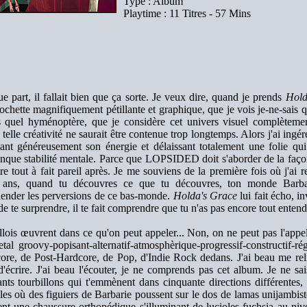
Type : Album
Playtime : 11 Titres - 57 Mins
e part, il fallait bien que ça sorte. Je veux dire, quand je prends
Hold
pochette magnifiquement pétillante et graphique, que je vois je-ne-sais qu
s quel hyménoptère, que je considère cet univers visuel complètemen
telle créativité ne saurait être contenue trop longtemps. Alors j'ai ingér
ant généreusement son énergie et délaissant totalement une folie qui
nque stabilité mentale. Parce que LOPSIDED doit s'aborder de la façon
tre tout à fait pareil après. Je me souviens de la première fois où j'ai 
 ans, quand tu découvres ce que tu découvres, ton monde Barbap
ender les perversions de ce bas-monde.
Holda's Grace
lui fait écho, i
de te surprendre, il te fait comprendre que tu n'as pas encore tout entend
llois œuvrent dans ce qu'on peut appeler... Non, on ne peut pas l'appe
al groovy-popisant-alternatif-atmosphèrique-progressif-constructif-r
ore, de Post-Hardcore, de Pop, d'Indie Rock dedans. J'ai beau me rel
d'écrire. J'ai beau l'écouter, je ne comprends pas cet album. Je ne sa
ants tourbillons qui t'emmènent dans cinquante directions différentes
èles où des figuiers de Barbarie poussent sur le dos de lamas unijambist
nt une chaussure orthopédique s'illuminant de lucioles fuchsia au niv