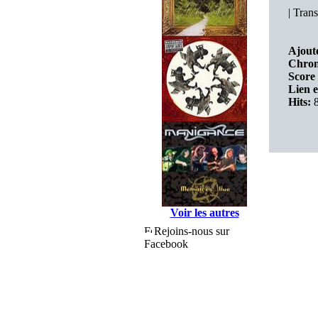
|
Trans
Ajouté
Chron
Score 
Lien e
Hits:
8
Voir les autres
Rejoins-nous sur
Facebook