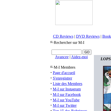
CD Reviews
|
DVD Reviews
|
Book
Rechercher sur M-I
Avancee
|
Aidez-moi
LOPSI
M-I Membres
·
Page d'accueil
·
S'enregistrer
·
Liste des Membres
·
M-I sur Instagram
·
M-I sur Facebook
·
M-I sur YouTube
·
M-I sur Twitter
·
Top 15 des Rubriques