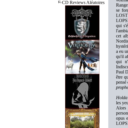
CD Reviews Aléatoires
Ranger
se fo
LOSTP
LOPSID
qui s'
l'ambi
cet al
Nordis
hystéri
a eu u
qu'il 
qui n
Indisc
Paul D
être q
pensé 
prophe
Holda
les ye
Alors 
person
opus e
LOPSI