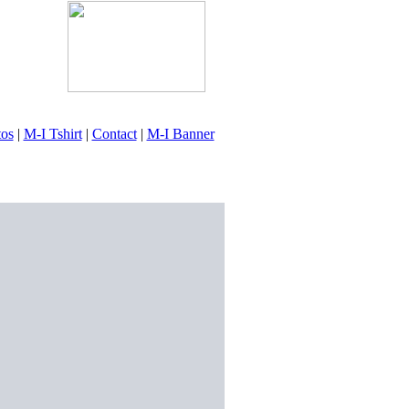
tos
|
M-I Tshirt
|
Contact
|
M-I Banner