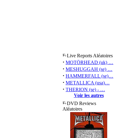
Live Reports Aléatoires
·
MOTÖRHEAD (uk) …
·
MESHUGGAH (se) …
·
HAMMERFALL (se)…
·
METALLICA (usa)…
·
THERION (se) - …
Voir les autres
DVD Reviews
Aléatoires