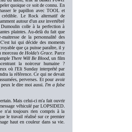
ppeler quoique ce soit de connu. En
sser le papillon avec TOOL et
rédible. Le Rock alternatif de
stamment autour d'un axe invertébré
s Dumoulin colle à la perfection à
antes plaintes. Au-delà du fait que
-maitresse de la personnalité des
. C'est lui qui décide des moments
croyable que ça puisse paraître, il y
au morceau de
Holda's Grace
. Parce
 sample
There Will Be Blood
, un film
centrant la noirceur humaine ?
ux où l'Eli Sunday interprété par
dra la référence. Ce qui ne devait
 assumées, perverses. Et pour avoir
e peux le dire moi aussi.
I'm a false
tain. Mais celui-ci m'a fait ouvrir
 le message véhiculé par LOPSIDED.
je n'ai toujours rien compris à la
e le travail réalisé sur ce premier
nage haut en couleur dans sa vie.