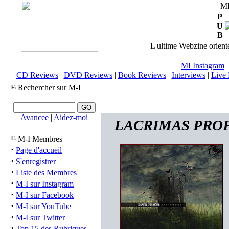
M
P
U
B
L ultime Webzine orienté
MI Instagram
CD Reviews
|
DVD Reviews
|
Book Reviews
|
Interviews
|
Live 
Rechercher sur M-I
Avancee
|
Aidez-moi
LACRIMAS PROFUN
M-I Membres
·
Page d'accueil
·
S'enregistrer
·
Liste des Membres
·
M-I sur Instagram
·
M-I sur Facebook
·
M-I sur YouTube
·
M-I sur Twitter
·
Top 15 des Rubriques