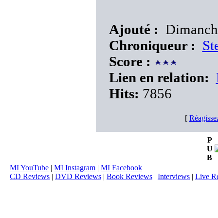
Ajouté :
Dimanche
Chroniqueur :
Ste
Score :
Lien en relation:
Hits:
7856
[
Réagisse
P
U
B
MI YouTube
|
MI Instagram
|
MI Facebook
CD Reviews
|
DVD Reviews
|
Book Reviews
|
Interviews
|
Live R