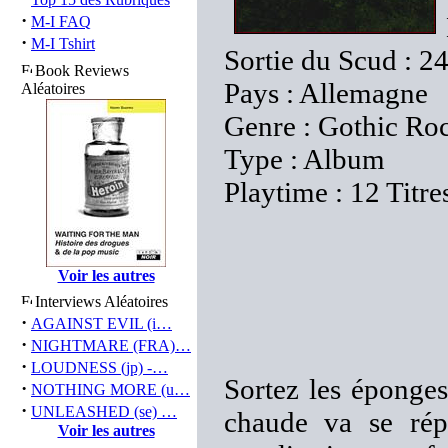
·
M-I FAQ
·
M-I Tshirt
Sortie du Scud : 2
Book Reviews
Pays : Allemagne
Aléatoires
Genre : Gothic Ro
Type : Album
Playtime : 12 Titre
Voir les autres
Interviews Aléatoires
·
AGAINST EVIL (i…
·
NIGHTMARE (FRA)…
·
LOUDNESS (jp) -…
Sortez les éponges
·
NOTHING MORE (u…
·
UNLEASHED (se) …
chaude va se répa
Voir les autres