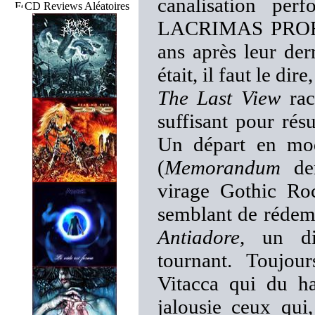
canalisation per
CD Reviews Aléatoires
LACRIMAS PROFUN
ans après leur de
était, il faut le di
The Last View
rac
suffisant pour rés
Un départ en mo
(
Memorandum
dem
virage Gothic Ro
semblant de rédemp
Antiadore
, un di
tournant. Toujo
Vitacca qui du hau
jalousie ceux qu