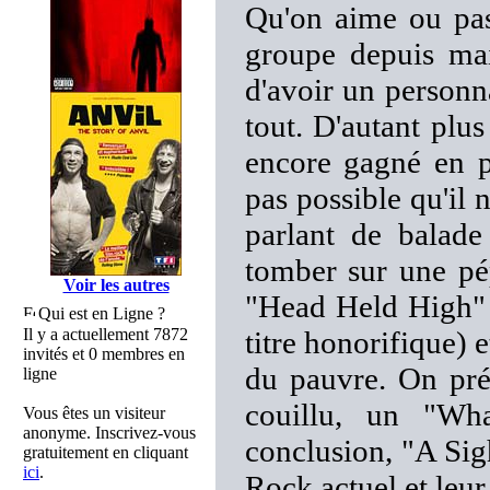
Qu'on aime ou pas
groupe depuis mai
d'avoir un person
tout. D'autant plu
encore gagné en p
pas possible qu'il
parlant de balade
tomber sur une pép
Voir les autres
"Head Held High" 
Qui est en Ligne ?
Il y a actuellement 7872
titre honorifique)
invités et 0 membres en
du pauvre. On pr
ligne
couillu, un "Wh
Vous êtes un visiteur
anonyme. Inscrivez-vous
conclusion, "A Sig
gratuitement en cliquant
ici
.
Rock actuel et leu