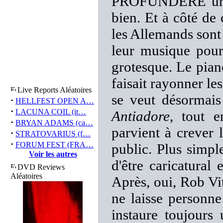
PROFUNDERE un gr
bien. Et à côté de 
les Allemands sont 
leur musique pour
grotesque. Le pian
faisait rayonner le
Live Reports Aléatoires
se veut désormais 
·
HELLFEST OPEN A…
·
LACUNA COIL (it…
Antiadore
, tout e
·
BRYAN ADAMS (ca…
parvient à crever 
·
STRATOVARIUS (f…
·
FORUM FEST (FRA…
public. Plus simpl
Voir les autres
d'être caricatural 
DVD Reviews
Aléatoires
Après, oui, Rob Vi
ne laisse personne
instaure toujours