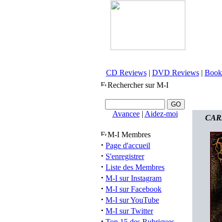
CD Reviews
|
DVD Reviews
|
Book
Rechercher sur M-I
Avancee
|
Aidez-moi
CARA
M-I Membres
·
Page d'accueil
·
S'enregistrer
·
Liste des Membres
·
M-I sur Instagram
·
M-I sur Facebook
·
M-I sur YouTube
·
M-I sur Twitter
·
Top 15 des Rubriques