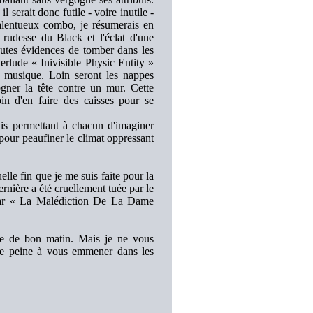
 serait donc futile - voire inutile -
alentueux combo, je résumerais en
a rudesse du Black et l'éclat d'une
toutes évidences de tomber dans les
terlude « Inivisible Physic Entity »
 musique. Loin seront les nappes
gner la tête contre un mur. Cette
oin d'en faire des caisses pour se
ais permettant à chacun d'imaginer
 pour peaufiner le climat oppressant
elle fin que je me suis faite pour la
ernière a été cruellement tuée par le
 par « La Malédiction De La Dame
oire de bon matin. Mais je ne vous
e peine à vous emmener dans les