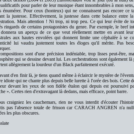
ualificatifs pour parler de leur musique étant innombrables à mon sens, il
s énumérer. Pour ceux (honteux) qui ne connaissent pas encore ce t
nt la justesse. Effectivement, la justesse dans cette balance entre l
stration. Mais attention ! Ni trop, ni trop peu. Ce qui leur évite de 
és ringards de certains protagonistes du genre. Par exemple, le bref in
 donnera un aperçu de ce que veut réellement mettre en avant leur
trales aux hautes envolées qui donnent limite une céphalée à se co
nticité lui vaudra justement toutes les éloges qu'il mérite. Pas bes
rquer.
ompositions sont d'une précision indéniable, trop lisses peut-être, m
osphère qui se dessine devant lui. Les orchestrations sont également là
rtent allègrement la lourdeur d'un Black parfaitement exécuté.
vant d'en finir là, je tiens quand même à éclaircir le mystère de l'éventu
e idiote qui ne chante plus depuis belle lurette à l'orée des bois. Cette d
seur devant les yeux de son fidèle étalon qui depuis est poursuivi
he ». Certes rien d'extravagant là dedans, mais efficace, point barre.
us craigniez les cauchemars, rien ne vous interdit d'écouter l'hist
ntis pas l'absence totale de frisson car CARACH ANGREN n'a null
ées les plus obscures.
slate