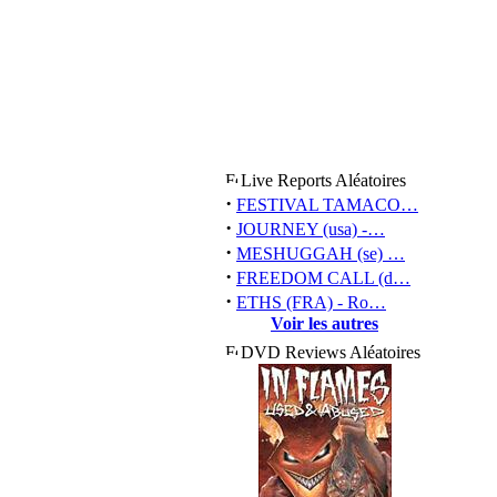
Live Reports Aléatoires
·
FESTIVAL TAMACO…
·
JOURNEY (usa) -…
·
MESHUGGAH (se) …
·
FREEDOM CALL (d…
·
ETHS (FRA) - Ro…
Voir les autres
DVD Reviews Aléatoires