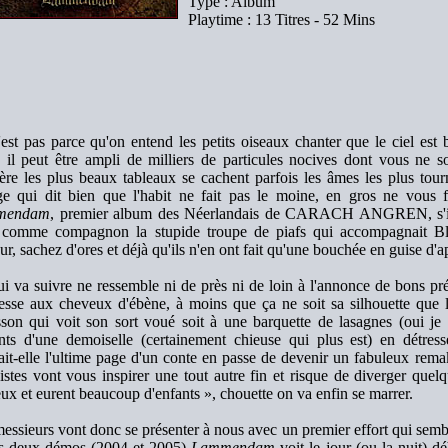
Type : Album
Playtime : 13 Titres - 52 Mins
est pas parce qu'on entend les petits oiseaux chanter que le ciel est
, il peut être ampli de milliers de particules nocives dont vous ne
ère les plus beaux tableaux se cachent parfois les âmes les plus tou
ge qui dit bien que l'habit ne fait pas le moine, en gros ne vous 
mendam
, premier album des Néerlandais de CARACH ANGREN, s'invi
 comme compagnon la stupide troupe de piafs qui accompagnait Bl
ur, sachez d'ores et déjà qu'ils n'en ont fait qu'une bouchée en guise d'ap
i va suivre ne ressemble ni de près ni de loin à l'annonce de bons pré
esse aux cheveux d'ébène, à moins que ça ne soit sa silhouette que l'
son qui voit son sort voué soit à une barquette de lasagnes (oui je sa
ants d'une demoiselle (certainement chieuse qui plus est) en détres
rait-elle l'ultime page d'un conte en passe de devenir un fabuleux rema
istes vont vous inspirer une tout autre fin et risque de diverger quelq
ux et eurent beaucoup d'enfants », chouette on va enfin se marrer.
essieurs vont donc se présenter à nous avec un premier effort qui semb
s deux démos (2004 et 2005)
Lammendam
voit le jour (ou la nuit) dé