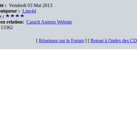
té :
Vendredi 03 Mai 2013
niqueur :
Line44
 :
en relation:
Carach Angren Website
13362
[
Réagissez sur le Forum
] [
Retour à l'index des C