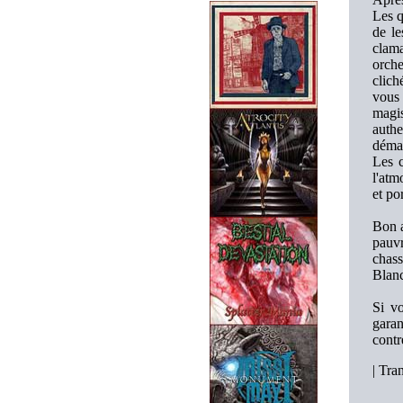
Les q
de le
clama
orche
clich
vous
magis
authe
déma
Les c
l'atm
et po
Bon a
pauvr
chas
Blanc
Si vo
gara
contr
|
Tran