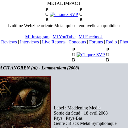
METAL IMPACT
P
P
U
U
B
B
L ultime Webzine orienté Metal qui se renouvelle au quotidien
MI Instagram
|
MI YouTube
|
MI Facebook
 Reviews
|
Interviews
|
Live Reports
|
Concours
|
Forums
|
Radio
|
Pho
P
P
U
U
B
B
CH ANGREN (nl) - Lammendam (2008)
Label : Maddening Media
Sortie du Scud : 18 avril 2008
Pays : Pays-Bas
Genre : Black Metal Symphonique