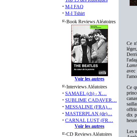
·
M-I FAQ
·
M-I Tshirt
Book Reviews Aléatoires
Ce n'
léger
Derri
l'ada
Lam
avec
l'amo
Voir les autres
Interviews Aléatoires
Ce qu
·
princ
SAMAEL (ch) - X…
canas
·
SUBLIME CADAVER…
saill
·
MESSALINE (FRA)…
offri
·
MASTERPLAN (de)…
dix p
·
CARNAL LUST (FR…
heure
Voir les autres
Les m
CD Reviews Aléatoires
Aprè