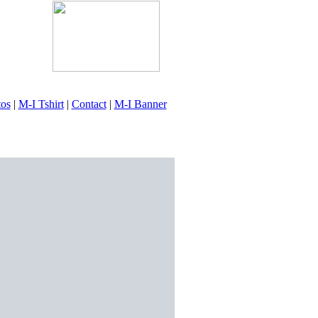
tos
|
M-I Tshirt
|
Contact
|
M-I Banner