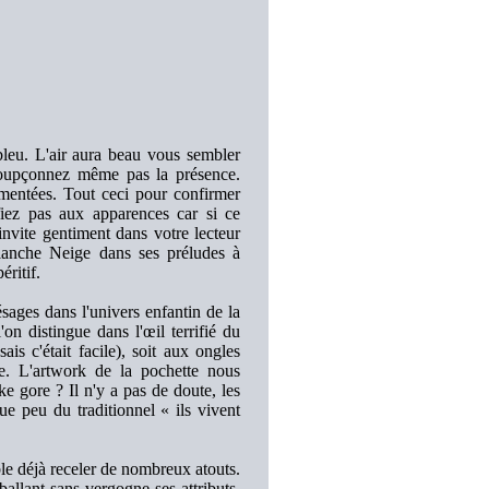
 bleu. L'air aura beau vous sembler
 soupçonnez même pas la présence.
rmentées. Tout ceci pour confirmer
fiez pas aux apparences car si ce
te gentiment dans votre lecteur
anche Neige dans ses préludes à
éritif.
sages dans l'univers enfantin de la
on distingue dans l'œil terrifié du
is c'était facile), soit aux ongles
se. L'artwork de la pochette nous
ke gore ? Il n'y a pas de doute, les
ue peu du traditionnel « ils vivent
le déjà receler de nombreux atouts.
ballant sans vergogne ses attributs.