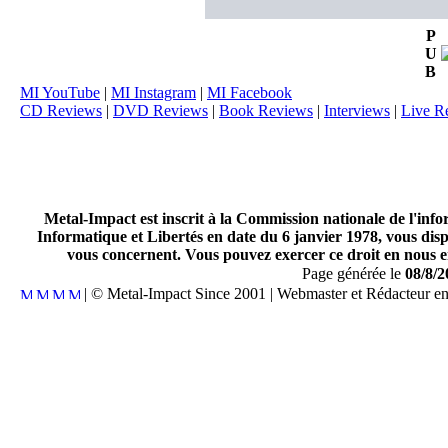
P
U
B
MI YouTube
|
MI Instagram
|
MI Facebook
CD Reviews
|
DVD Reviews
|
Book Reviews
|
Interviews
|
Live R
Metal-Impact est inscrit à la Commission nationale de l'inf
Informatique et Libertés en date du 6 janvier 1978, vous disp
vous concernent. Vous pouvez exercer ce droit en nous en
Page générée le
08/8/2
| © Metal-Impact Since 2001 | Webmaster et Rédacteur e