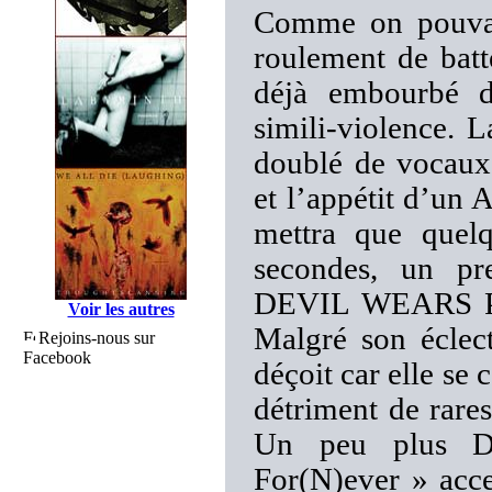
Comme on pouvait
roulement de batt
déjà embourbé d
simili-violence. L
doublé de vocaux 
et l’appétit d’
mettra que quelq
secondes, un pr
DEVIL WEARS PRA
Voir les autres
Malgré son éclect
Rejoins-nous sur
Facebook
déçoit car elle se 
détriment de rare
Un peu plus De
For(N)ever » acce