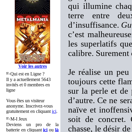
qui illumine cha
terre entre de
d’insuffisance.
Gu
c’est malheureuse
les superlatifs qu
calibre. Surement 
Voir les autres
Je réalise un peu
Qui est en Ligne ?
Il y a actuellement 5643
toujours cette fl
invités et 0 membres en
sur la perle et d
ligne
d’autre. Ce ne se
Vous êtes un visiteur
anonyme. Inscrivez-vous
naïve et inoffens
gratuitement en cliquant
ici
.
soit de concret
M-I Jeux
Deviens un pro de la
chasse, le désir d
batterie en cliquant
ici
ou
là