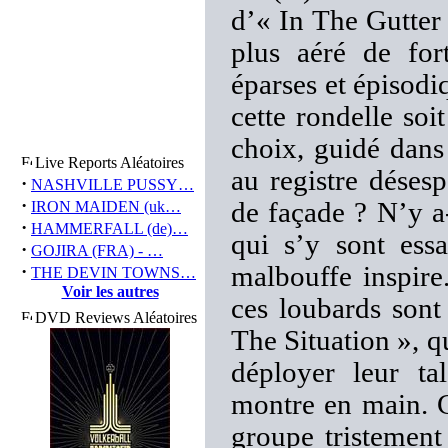
d’« In The Gutter
plus aéré de for
éparses et épisod
cette rondelle so
choix, guidé dans 
Live Reports Aléatoires
au registre déses
·
NASHVILLE PUSSY…
·
de façade ? N’y a
IRON MAIDEN (uk…
·
HAMMERFALL (de)…
qui s’y sont ess
·
GOJIRA (FRA) - …
·
malbouffe inspire
THE DEVIN TOWNS…
Voir les autres
ces loubards sont
DVD Reviews Aléatoires
The Situation », q
déployer leur ta
montre en main. 
groupe tristement 