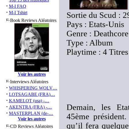
·
M-I FAQ
·
M-I Tshirt
Sortie du Scud : 
Book Reviews Aléatoires
Pays : Etats-Unis
Genre : Deathcore
Type : Album
Playtime : 4 Titre
Voir les autres
Interviews Aléatoires
·
WHISPERING WOLV…
·
LOTSAGABE (FRA)…
·
KAMELOT (usa) -…
Demain, les Eta
·
AKENTRA (FRA) -…
·
MASTERPLAN (de-…
45ème président.
Voir les autres
qu’il fera quelqu
CD Reviews Aléatoires