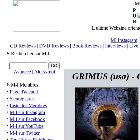
M
P
U
B
L ultime Webzine orienté
MI Instagram
CD Reviews
|
DVD Reviews
|
Book Reviews
|
Interviews
|
Live 
Rechercher sur M-I
Avancee
|
Aidez-moi
GRIMUS (usa) - G
M-I Membres
·
Page d'accueil
·
S'enregistrer
·
Liste des Membres
·
M-I sur Instagram
·
M-I sur Facebook
·
M-I sur YouTube
·
M-I sur Twitter
·
Top 15 des Rubriques