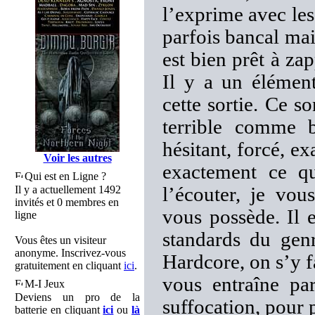
l’exprime avec les
parfois bancal mai
est bien prêt à zap
Il y a un élément
cette sortie. Ce s
terrible comme b
hésitant, forcé, ex
Voir les autres
exactement ce qu
Qui est en Ligne ?
Il y a actuellement 1492
l’écouter, je vou
invités et 0 membres en
vous possède. Il 
ligne
standards du gen
Vous êtes un visiteur
anonyme. Inscrivez-vous
Hardcore, on s’y fa
gratuitement en cliquant
ici
.
vous entraîne pa
M-I Jeux
Deviens un pro de la
suffocation, pour 
batterie en cliquant
ici
ou
là