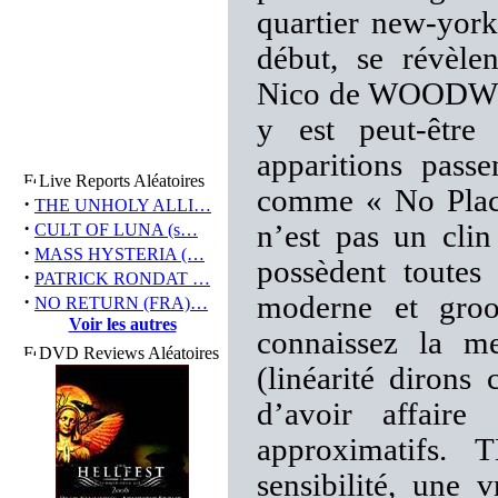
quartier new-york
début, se révèle
Nico de WOODWO
y est peut-être
apparitions pass
Live Reports Aléatoires
comme « No Place
·
THE UNHOLY ALLI…
·
n’est pas un cli
CULT OF LUNA (s…
·
MASS HYSTERIA (…
possèdent toutes
·
PATRICK RONDAT …
·
moderne et groo
NO RETURN (FRA)…
Voir les autres
connaissez la me
DVD Reviews Aléatoires
(linéarité dirons
d’avoir affair
approximatif
sensibilité, une 