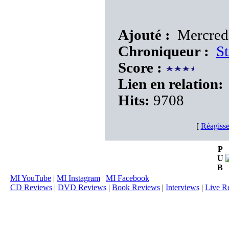
Ajouté :
Mercredi
Chroniqueur :
St
Score :
Lien en relation:
Hits:
9708
[
Réagisse
P
U
B
MI YouTube
|
MI Instagram
|
MI Facebook
CD Reviews
|
DVD Reviews
|
Book Reviews
|
Interviews
|
Live R