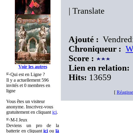
|
Translate
Ajouté :
Vendredi
Chroniqueur :
W
Score :
Lien en relation:
Voir les autres
Qui est en Ligne ?
Hits:
13659
Il y a actuellement 596
invités et 0 membres en
ligne
[
Réagisse
Vous êtes un visiteur
anonyme. Inscrivez-vous
gratuitement en cliquant
ici
.
M-I Jeux
Deviens un pro de la
batterie en cliquant
ici
ou
là