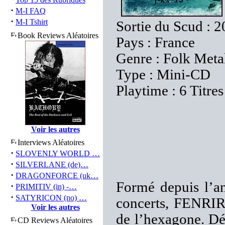
·
M-I FAQ
·
M-I Tshirt
Sortie du Scud : 
Book Reviews Aléatoires
Pays : France
Genre : Folk Meta
Type : Mini-CD
Playtime : 6 Titre
Voir les autres
Interviews Aléatoires
·
SLOVENLY WORLD …
·
SILVERLANE (de)…
·
DRAGONFORCE (uk…
Formé depuis l’an
·
PRIMITIV (in) -…
·
SATYRICON (no) …
concerts, FENRIR
Voir les autres
de l’hexagone. Dé
CD Reviews Aléatoires