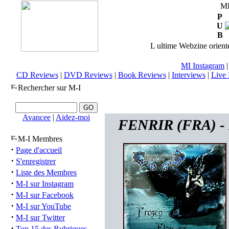
M
P
U
B
L ultime Webzine orienté
MI Instagram
CD Reviews
|
DVD Reviews
|
Book Reviews
|
Interviews
|
Live 
Rechercher sur M-I
Avancee
|
Aidez-moi
FENRIR (FRA) - 
M-I Membres
·
Page d'accueil
·
S'enregistrer
·
Liste des Membres
·
M-I sur Instagram
·
M-I sur Facebook
·
M-I sur YouTube
·
M-I sur Twitter
·
Top 15 des Rubriques