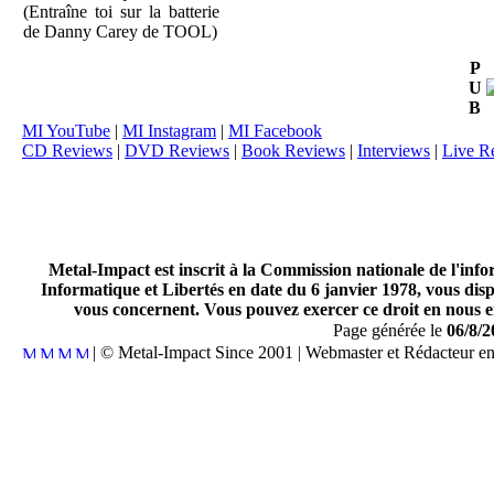
(Entraîne toi sur la batterie
de Danny Carey de TOOL)
P
U
B
MI YouTube
|
MI Instagram
|
MI Facebook
CD Reviews
|
DVD Reviews
|
Book Reviews
|
Interviews
|
Live R
Metal-Impact est inscrit à la Commission nationale de l'inf
Informatique et Libertés en date du 6 janvier 1978, vous disp
vous concernent. Vous pouvez exercer ce droit en nous en
Page générée le
06/8/2
| © Metal-Impact Since 2001 | Webmaster et Rédacteur e