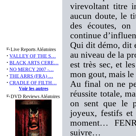
virevoltant titre
aucun doute, le ti
des écoutes, o
continue d’influe
Qui dit démo, dit 
Live Reports Aléatoires
au niveau de la pro
·
VALLEY OF THE S…
·
est très sec, et l
BLACK ARTS CERE…
·
NO MERCY 2007 -…
mon gout, mais le 
·
THE ARRS (FRA) …
·
Au final on ne p
CRADLE OF FILTH…
Voir les autres
réussite totale, ma
DVD Reviews Aléatoires
on sent que le po
joyeux, festifs e
moment… FENRIR
suivre…