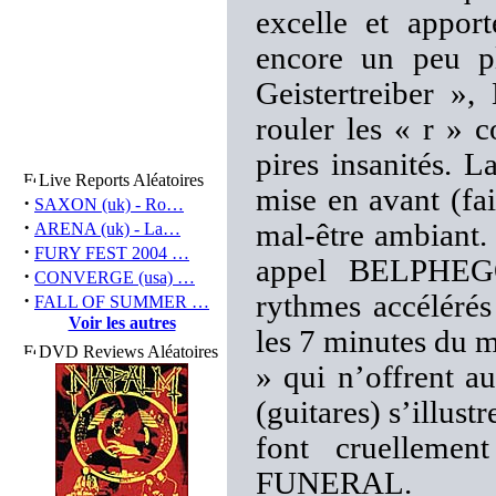
excelle et apport
encore un peu pl
Geistertreiber »,
rouler les « r » 
pires insanités. 
Live Reports Aléatoires
mise en avant (fai
·
SAXON (uk) - Ro…
·
mal-être ambiant. 
ARENA (uk) - La…
·
FURY FEST 2004 …
appel BELPHEGOR
·
CONVERGE (usa) …
·
rythmes accéléré
FALL OF SUMMER …
Voir les autres
les 7 minutes du 
DVD Reviews Aléatoires
» qui n’offrent 
(guitares) s’illust
font cruelleme
FUNERAL.