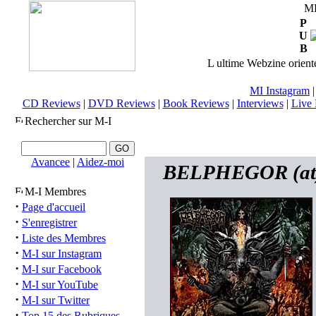
M
P
U
B
L ultime Webzine orienté
MI Instagram
CD Reviews
|
DVD Reviews
|
Book Reviews
|
Interviews
|
Live 
Rechercher sur M-I
Avancee
|
Aidez-moi
BELPHEGOR (at) 
M-I Membres
·
Page d'accueil
·
S'enregistrer
·
Liste des Membres
·
M-I sur Instagram
·
M-I sur Facebook
·
M-I sur YouTube
·
M-I sur Twitter
·
Top 15 des Rubriques