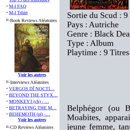
·
M-I FAQ
·
M-I Tshirt
Sortie du Scud : 
Book Reviews Aléatoires
Pays : Autriche
Genre : Black Dea
Type : Album
Playtime : 9 Titre
Voir les autres
Interviews Aléatoires
·
VERGOS DÎ NOCTI…
·
BEYOND THE STYX…
·
MONKEY3 (ch) - …
Belphégor (ou B
·
BETRAYING THE M…
·
BEHEMOTH (pl) -…
Moabites, apparai
Voir les autres
jeune femme, tan
CD Reviews Aléatoires