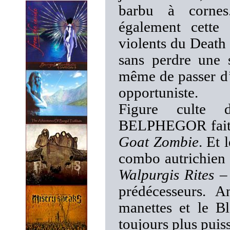
barbu à corne
également cette
violents du Death
sans perdre une 
même de passer d’
opportuniste.
Figure culte 
BELPHEGOR fait s
Goat Zombie
. Et 
combo autrichien n
Walpurgis Rites 
prédécesseurs. 
manettes et le 
toujours plus puis