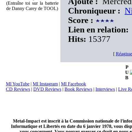
Ajouté :
Mercredi
(Entraîne toi sur la batterie
de Danny Carey de TOOL)
Chroniqueur :
N
Score :
Lien en relation:
Hits:
15377
[
Réagisse
P
U
B
MI YouTube
|
MI Instagram
|
MI Facebook
CD Reviews
|
DVD Reviews
|
Book Reviews
|
Interviews
|
Live R
Metal-Impact est inscrit à la Commission nationale de l'inf
Informatique et Libertés en date du 6 janvier 1978, vous disp
vous concernent. Vous pouvez exercer ce droit en nous en