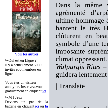
Dans la même ve
agrémenté d’ar
ultime hommage à
hantent le très
clôturent en b
symbole d’une terr
imposante suprém
Voir les autres
climat oppressant.
Qui est en Ligne ?
Il y a actuellement 5089
Walpurgis Rites
invités et 0 membres en
guidera lentement 
ligne
Vous êtes un visiteur
|
Translate
anonyme. Inscrivez-vous
gratuitement en cliquant
ici
.
M-I Jeux
Deviens un pro de la
batterie en cliquant
ici
ou
là