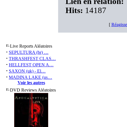
Lien en relation:
Hits:
14187
[
Réagisse
Live Reports Aléatoires
·
SEPULTURA (br) …
·
THRASHFEST CLAS…
·
HELLFEST OPEN A…
·
SAXON (uk) - El…
·
MADINA LAKE (us…
Voir les autres
DVD Reviews Aléatoires