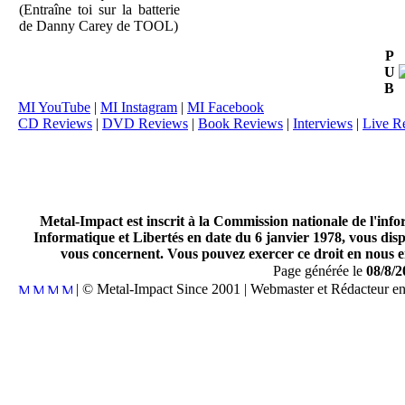
(Entraîne toi sur la batterie
de Danny Carey de TOOL)
P
U
B
MI YouTube
|
MI Instagram
|
MI Facebook
CD Reviews
|
DVD Reviews
|
Book Reviews
|
Interviews
|
Live R
Metal-Impact est inscrit à la Commission nationale de l'inf
Informatique et Libertés en date du 6 janvier 1978, vous disp
vous concernent. Vous pouvez exercer ce droit en nous en
Page générée le
08/8/2
| © Metal-Impact Since 2001 | Webmaster et Rédacteur e