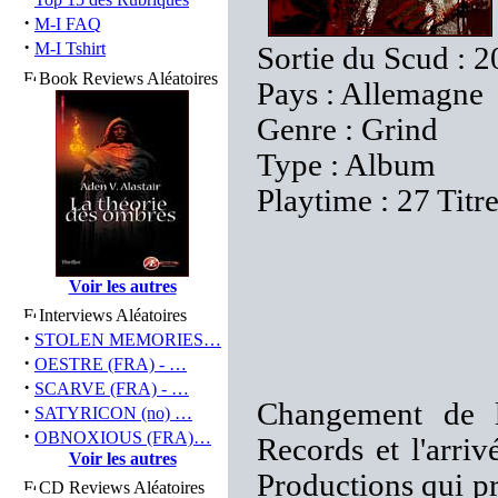
·
M-I FAQ
·
M-I Tshirt
Sortie du Scud : 
Book Reviews Aléatoires
Pays : Allemagne
Genre : Grind
Type : Album
Playtime : 27 Titr
Voir les autres
Interviews Aléatoires
·
STOLEN MEMORIES…
·
OESTRE (FRA) - …
·
SCARVE (FRA) - …
Changement de l
·
SATYRICON (no) …
·
OBNOXIOUS (FRA)…
Records et l'arri
Voir les autres
Productions qui pr
CD Reviews Aléatoires