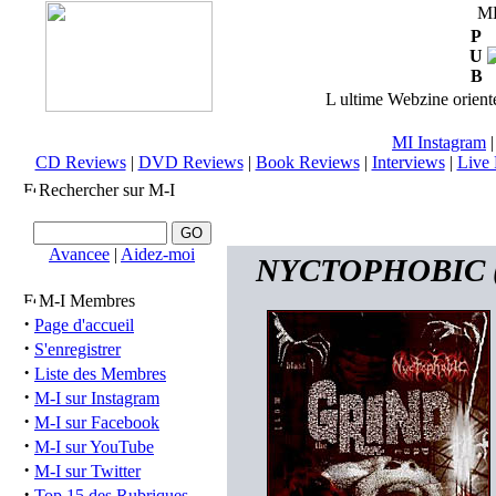
M
P
U
B
L ultime Webzine orienté
MI Instagram
CD Reviews
|
DVD Reviews
|
Book Reviews
|
Interviews
|
Live 
Rechercher sur M-I
Avancee
|
Aidez-moi
NYCTOPHOBIC (de
M-I Membres
·
Page d'accueil
·
S'enregistrer
·
Liste des Membres
·
M-I sur Instagram
·
M-I sur Facebook
·
M-I sur YouTube
·
M-I sur Twitter
·
Top 15 des Rubriques