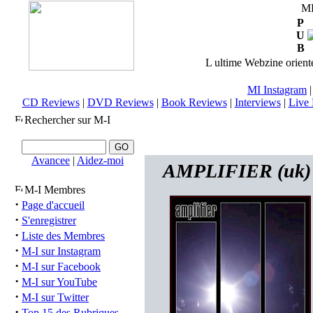
M
P
U
B
L ultime Webzine orienté
MI Instagram
CD Reviews
|
DVD Reviews
|
Book Reviews
|
Interviews
|
Live 
Rechercher sur M-I
Avancee
|
Aidez-moi
AMPLIFIER (uk) -
M-I Membres
·
Page d'accueil
·
S'enregistrer
·
Liste des Membres
·
M-I sur Instagram
·
M-I sur Facebook
·
M-I sur YouTube
·
M-I sur Twitter
·
Top 15 des Rubriques