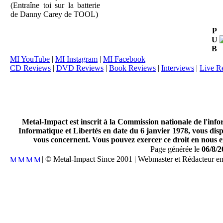
(Entraîne toi sur la batterie
de Danny Carey de TOOL)
P
U
B
MI YouTube
|
MI Instagram
|
MI Facebook
CD Reviews
|
DVD Reviews
|
Book Reviews
|
Interviews
|
Live R
Metal-Impact est inscrit à la Commission nationale de l'inf
Informatique et Libertés en date du 6 janvier 1978, vous disp
vous concernent. Vous pouvez exercer ce droit en nous en
Page générée le
06/8/2
| © Metal-Impact Since 2001 | Webmaster et Rédacteur e