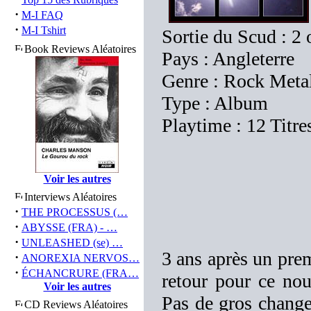
·
M-I FAQ
·
M-I Tshirt
Sortie du Scud : 2
Book Reviews Aléatoires
Pays : Angleterre
Genre : Rock Meta
Type : Album
Playtime : 12 Titre
Voir les autres
Interviews Aléatoires
·
THE PROCESSUS (…
·
ABYSSE (FRA) - …
·
UNLEASHED (se) …
3 ans après un pre
·
ANOREXIA NERVOS…
·
ÉCHANCRURE (FRA…
retour pour ce nou
Voir les autres
Pas de gros change
CD Reviews Aléatoires