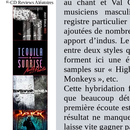
au chant et Val G
CD Reviews Aléatoires
musiciens masc
registre particulie
ajoutées de nombre
apport d’indus. Le
entre deux styles 
forment ici une é
samples sur « Hig
Monkeys », etc.
Cette hybridation 
que beaucoup déte
première écoute est
résultat ne manque
laisse vite gagner pa