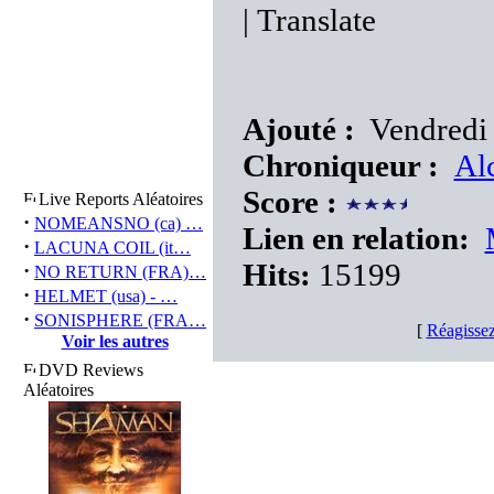
|
Translate
Ajouté :
Vendredi 
Chroniqueur :
Al
Score :
Live Reports Aléatoires
·
NOMEANSNO (ca) …
Lien en relation:
·
LACUNA COIL (it…
Hits:
15199
·
NO RETURN (FRA)…
·
HELMET (usa) - …
·
SONISPHERE (FRA…
[
Réagissez
Voir les autres
DVD Reviews
Aléatoires