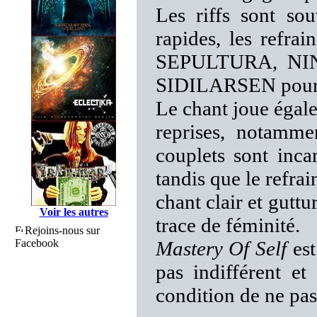
Les riffs sont so
rapides, les refrai
SEPULTURA, NI
SIDILARSEN pour n
Le chant joue égale
reprises, notamm
couplets sont inc
tandis que le refra
chant clair et guttu
Voir les autres
trace de féminité.
Rejoins-nous sur
Facebook
Mastery Of Self
est
pas indifférent e
condition de ne pas