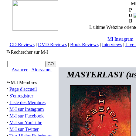
M
P
U
B
L ultime Webzine orienté
MI Instagram
CD Reviews
|
DVD Reviews
|
Book Reviews
|
Interviews
|
Live 
Rechercher sur M-I
Avancee
|
Aidez-moi
MASTERLAST (usa)
M-I Membres
·
Page d'accueil
·
S'enregistrer
·
Liste des Membres
·
M-I sur Instagram
·
M-I sur Facebook
·
M-I sur YouTube
·
M-I sur Twitter
·
Top 15 des Rubriques