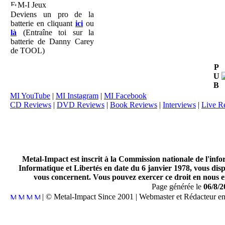
M-I Jeux
Deviens un pro de la
batterie en cliquant
ici
ou
là
(Entraîne toi sur la
batterie de Danny Carey
de TOOL)
P
U
B
MI YouTube
|
MI Instagram
|
MI Facebook
CD Reviews
|
DVD Reviews
|
Book Reviews
|
Interviews
|
Live R
Metal-Impact est inscrit à la Commission nationale de l'inf
Informatique et Libertés en date du 6 janvier 1978, vous disp
vous concernent. Vous pouvez exercer ce droit en nous en
Page générée le
06/8/2
| © Metal-Impact Since 2001 | Webmaster et Rédacteur e