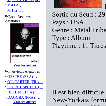
·
M-I FAQ
·
M-I Tshirt
Sortie du Scud : 2
Book Reviews
Pays : USA
Aléatoires
Genre : Metal Trib
Type : Album
Playtime : 11 Titre
Voir les autres
Interviews Aléatoires
·
OESTRE (FRA) - …
·
OIL CARTER (FRA…
·
SECRET SPHERE (…
Il est bien difficil
·
HELL MILITIA (F…
·
DAGOBA (FRA) - …
New-Yorkais formé
Voir les autres