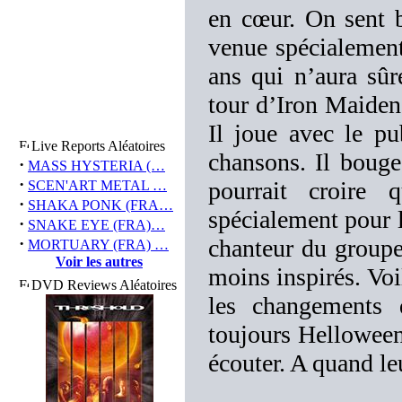
en cœur. On sent b
venue spécialement
ans qui n’aura sû
tour d’Iron Maiden 
Il joue avec le pub
Live Reports Aléatoires
chansons. Il boug
·
MASS HYSTERIA (…
·
pourrait croire 
SCEN'ART METAL …
·
SHAKA PONK (FRA…
spécialement pour lu
·
SNAKE EYE (FRA)…
·
chanteur du groupe
MORTUARY (FRA) …
Voir les autres
moins inspirés. Voil
DVD Reviews Aléatoires
les changements d
toujours Helloween.
écouter. A quand le