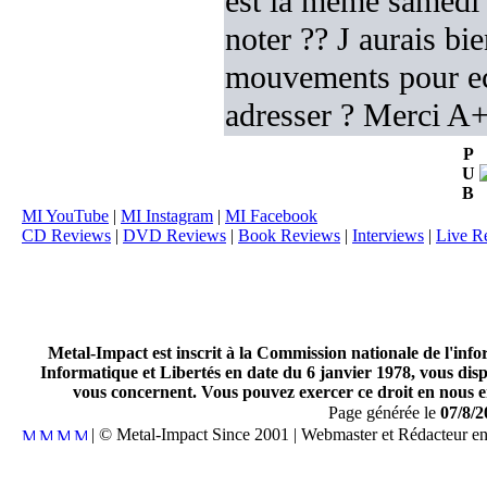
est la meme samedi a
noter ?? J aurais bi
mouvements pour ecri
adresser ? Merci 
P
U
B
MI YouTube
|
MI Instagram
|
MI Facebook
CD Reviews
|
DVD Reviews
|
Book Reviews
|
Interviews
|
Live R
Metal-Impact est inscrit à la Commission nationale de l'inf
Informatique et Libertés en date du 6 janvier 1978, vous disp
vous concernent. Vous pouvez exercer ce droit en nous en
Page générée le
07/8/2
| © Metal-Impact Since 2001 | Webmaster et Rédacteur e