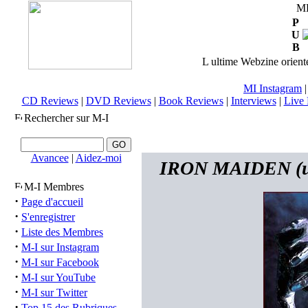
M
P
U
B
L ultime Webzine orienté
MI Instagram
CD Reviews
|
DVD Reviews
|
Book Reviews
|
Interviews
|
Live 
Rechercher sur M-I
Avancee
|
Aidez-moi
IRON MAIDEN (uk)
M-I Membres
·
Page d'accueil
·
S'enregistrer
·
Liste des Membres
·
M-I sur Instagram
·
M-I sur Facebook
·
M-I sur YouTube
·
M-I sur Twitter
·
Top 15 des Rubriques