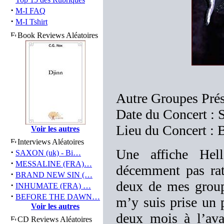
·
M-I FAQ
·
M-I Tshirt
Book Reviews Aléatoires
Autre Groupes Prés
Date du Concert :
Lieu du Concert : B
Voir les autres
Interviews Aléatoires
Une affiche Hel
·
SAXON (uk) - Bi…
·
MESSALINE (FRA)…
décemment pas rate
·
BRAND NEW SIN (…
deux de mes group
·
INHUMATE (FRA) …
·
BEFORE THE DAWN…
m’y suis prise un p
Voir les autres
deux mois à l’avan
CD Reviews Aléatoires