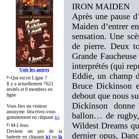
IRON MAIDEN
Après une pause d’
Maiden d’entrer en 
sensation. Une scè
de pierre. Deux t
Grande Faucheuse e
interprétés (qui re
Voir les autres
Eddie, un champ de
Qui est en Ligne ?
Il y a actuellement 7621
Bruce Dickinson et
invités et 0 membres en
debout que nous sui
ligne
Dickinson donne
Vous êtes un visiteur
anonyme. Inscrivez-vous
ballon… de rugby,
gratuitement en cliquant
ici
.
Wildest Dreams qui
M-I Jeux
Deviens un pro de la
dernier opus, Danc
batterie en cliquant
ici
ou
là