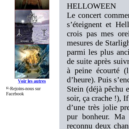
HELLOWEEN
Le concert commenc
s’éteignent et Hel
crois pas mes orei
mesures de Starlig
parmi les plus anc
de suite après sui
à peine écourté (
d’heure). Puis s’en
Voir les autres
Stein (déjà pêchu 
Rejoins-nous sur
Facebook
soir, ça crache !),
d’une très jolie pr
pur bonheur. Ma v
reconnu deux chans