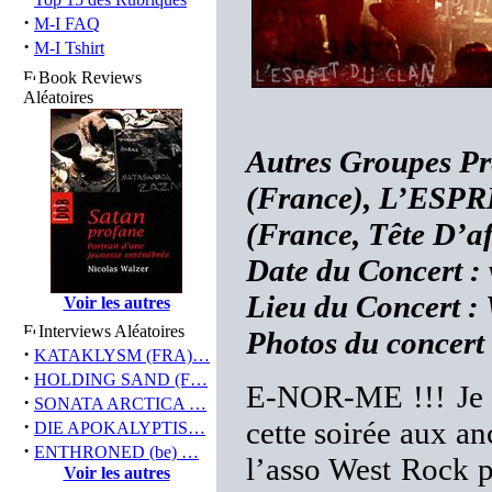
·
M-I FAQ
·
M-I Tshirt
Book Reviews
Aléatoires
Autres Groupes P
(France), L’ESP
(France, Tête D’af
Date du Concert : 
Lieu du Concert :
Voir les autres
Interviews Aléatoires
Photos du concert
·
KATAKLYSM (FRA)…
·
HOLDING SAND (F…
E-NOR-ME !!! Je n’
·
SONATA ARCTICA …
·
cette soirée aux an
DIE APOKALYPTIS…
·
ENTHRONED (be) …
l’asso West Rock po
Voir les autres