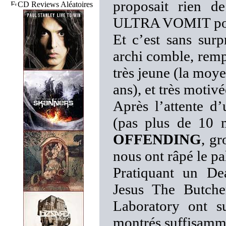
proposait rien
CD Reviews Aléatoires
ULTRA VOMIT pour 
Et c’est sans surp
archi comble, remp
très jeune (la moy
ans), et très motivé
Après l’attente d’
(pas plus de 10 m
OFFENDING
, gr
nous ont râpé le p
Pratiquant un Dea
Jesus The Butch
Laboratory ont s
montrés suffisamme