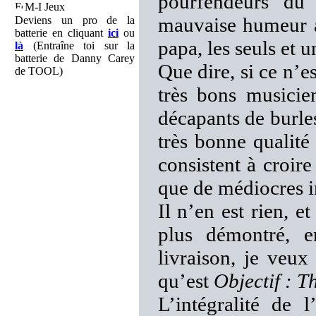
pourfendeurs du
M-I Jeux
mauvaise humeur am
Deviens un pro de la
batterie en cliquant
ici
ou
papa, les seuls et 
là
(Entraîne toi sur la
batterie de Danny Carey
Que dire, si ce n’e
de TOOL)
très bons musicien
décapants de burle
très bonne qualité
consistent à croir
que de médiocres i
Il n’en est rien, e
plus démontré, e
livraison, je veux
qu’est
Objectif : T
L’intégralité de 