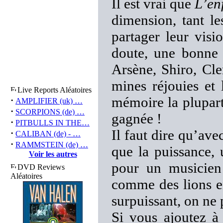
Il est vrai que
L’en
dimension, tant l
partager leur visi
doute, une bonne p
Arsène, Shiro, Cle
mines réjouies et 
Live Reports Aléatoires
mémoire la plupart 
·
AMPLIFIER (uk) …
·
SCORPIONS (de) …
gagnée !
·
PITBULLS IN THE…
Il faut dire qu’ave
·
CALIBAN (de) - …
·
RAMMSTEIN (de) …
que la puissance, 
Voir les autres
pour un musicien 
DVD Reviews
Aléatoires
comme des lions en
surpuissant, on ne
Si vous ajoutez à 