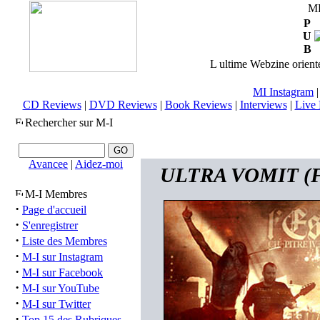
M
P
U
B
L ultime Webzine orienté
MI Instagram
CD Reviews
|
DVD Reviews
|
Book Reviews
|
Interviews
|
Live 
Rechercher sur M-I
Avancee
|
Aidez-moi
ULTRA VOMIT (FRA
M-I Membres
·
Page d'accueil
·
S'enregistrer
·
Liste des Membres
·
M-I sur Instagram
·
M-I sur Facebook
·
M-I sur YouTube
·
M-I sur Twitter
·
Top 15 des Rubriques