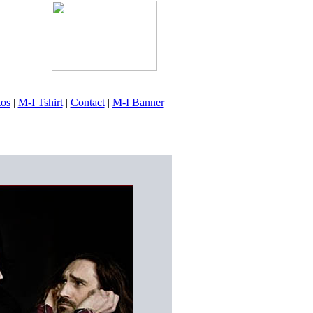
tos
|
M-I Tshirt
|
Contact
|
M-I Banner