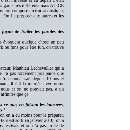
’est l’inverse et au départ c’était
es gouts très différents mais ALICE
nd on compose un truc acoustique,
x. On l’a proposé aux autres et les
 façon de traiter les paroles des
es évoquent quelque chose un peu
rk ou funs pour être fun, on trouve
 batteur, Matthieu Lechevallier qui a
l’a pas forcément pris parce que
qu’on connaissait depuis 10 ans et
ant, il fait la tournée avec nous.
r nous et on ne pouvait pas, à un
affinités que ça.
-ce que, en faisant les tournées,
es ?
on en a eu moins pour le préparer,
Here
est sorti en janvier 2010, on a
s festivals et on n’a pas arrêté de