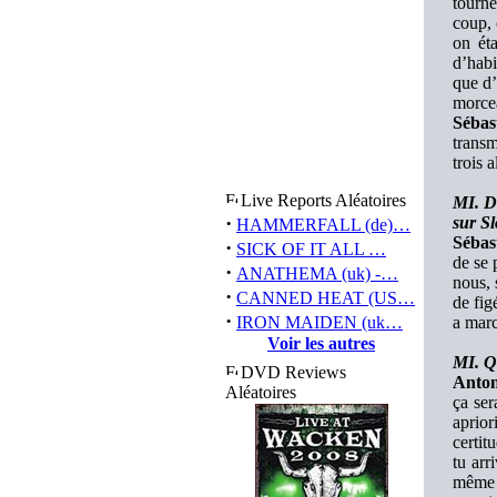
tourne
coup, 
on ét
d’habi
que d’
morcea
Sébas
transm
trois 
Live Reports Aléatoires
MI. D
·
sur S
HAMMERFALL (de)…
Sébas
·
SICK OF IT ALL …
de se 
·
ANATHEMA (uk) -…
nous, 
·
CANNED HEAT (US…
de fig
·
IRON MAIDEN (uk…
a marc
Voir les autres
MI. Q
DVD Reviews
Anton
Aléatoires
ça ser
aprior
certit
tu arr
même 