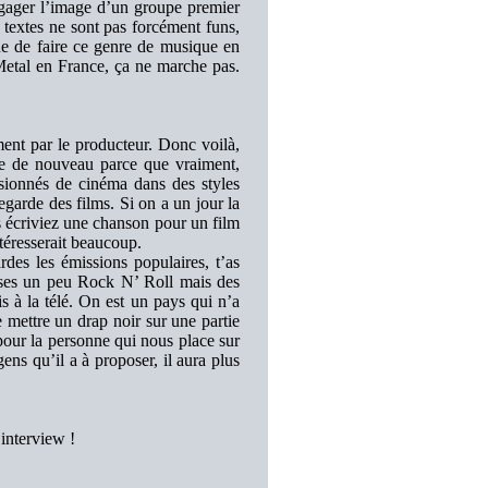
égager l’image d’un groupe premier
 textes ne sont pas forcément funs,
ue de faire ce genre de musique en
Metal en France, ça ne marche pas.
ment par le producteur. Donc voilà,
se de nouveau parce que vraiment,
sionnés de cinéma dans des styles
egarde des films. Si on a un jour la
 écriviez une chanson pour un film
ntéresserait beaucoup.
es les émissions populaires, t’as
ses un peu Rock N’ Roll mais des
à la télé. On est un pays qui n’a
 mettre un drap noir sur une partie
 pour la personne qui nous place sur
gens qu’il a à proposer, il aura plus
interview !