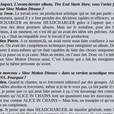
-Impact. L’avant-dernier album, The End Starts Here, vous l’aviez
 sur Slow Motion Disease ?
y Josse.
Le travail avec un producteur artistique qui ne fait pas parti
oment, quand il y a faut prendre des décisions rapides et efficaces, un 
HARGER est devenu HEADCHARGER grâce à l’apport que nous 
cteur des deux premiers albums. Mais sur le troisième, pour des h
tions, à un moment, on s’est dit qu’on avait des idées très précises. Al
et ça, c’était incompatible avec le travail d’un producteur.
tien Pierre.
A ce moment-là, on avait envie nous faire confiance à no
es. On avait des compétences techniques pour enregistrer un album. 
uver à nous-mêmes qu’on était capables de faire des choses uniquemen
si ça passe ou si ça casse. Mais au moins, on l’aura fait. Donc on l’a fai
pour
Slow Motion Disease
aussi. C’est Antony qui a fait les enregistre
 par la même personne qu’avant.
e morceau « Slow Motion Disease » dans sa version acoustique r
S. Pourquoi ?
tien.
Quand tu chantes, tu es forcement influencé par des groupes. 
dèles absolus et forcement, même si je ne le veux pas, ça fait partie d
 je pense que ce qui peut faire penser à ça, c’est davantage des consid
nisées qu’ALICE IN CHAINS font sur quasiment tous les morceaux. On 
 un truc comme ALICE IN CHAINS ». Mais bon, on transpire ce qu’on é
 un compliment.
y.
Je pense que dans HEADCHARGER, de manière générale, entre les d