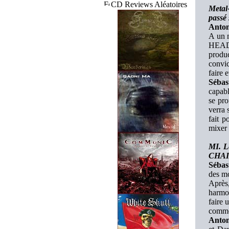
CD Reviews Aléatoires
Metal
passé
Anton
A un m
HEADC
produ
convic
faire 
Sébas
capabl
se pro
verra 
fait 
mixer
MI. L
CHAIN
Sébas
des mo
Après,
harmo
faire
comme
Anton