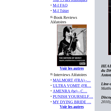
·
M-I FAQ
·
M-I Tshirt
Book Reviews
Aléatoires
HEADC
Voir les autres
du Di
Interviews Aléatoires
Antony
·
MALMORT (FRA) -…
Line-
·
ULTRA VOMIT (FR…
Matthi
·
AMENRA (be) - C…
·
PUNISH YOURSELF…
Disco
·
2010)
MY DYING BRIDE …
Voir les autres