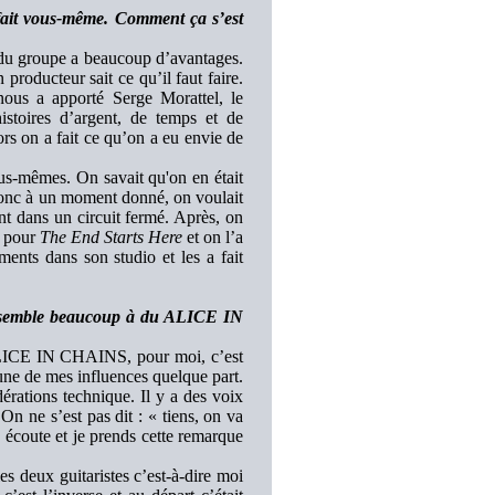
 fait vous-même. Comment ça s’est
e du groupe a beaucoup d’avantages.
producteur sait ce qu’il faut faire.
a apporté Serge Morattel, le
istoires d’argent, de temps et de
ors on a fait ce qu’on a eu envie de
us-mêmes. On savait qu'on en était
Donc à un moment donné, on voulait
t dans un circuit fermé. Après, on
t pour
The End Starts Here
et on l’a
ments dans son studio et les a fait
essemble beaucoup à du ALICE IN
ALICE IN CHAINS, pour moi, c’est
’une de mes influences quelque part.
érations technique. Il y a des voix
ne s’est pas dit : « tiens, on va
coute et je prends cette remarque
eux guitaristes c’est-à-dire moi