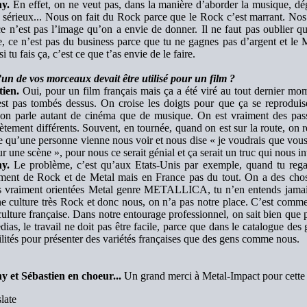
y.
En effet, on ne veut pas, dans la manière d’aborder la musique, d
 sérieux... Nous on fait du Rock parce que le Rock c’est marrant. Nos
e n’est pas l’image qu’on a envie de donner. Il ne faut pas oublier q
, ce n’est pas du business parce que tu ne gagnes pas d’argent et le 
i tu fais ça, c’est ce que t’as envie de le faire.
un de vos morceaux devait être utilisé pour un film ?
tien.
Oui, pour un film français mais ça a été viré au tout dernier mo
est pas tombés dessus. On croise les doigts pour que ça se reprodui
 on parle autant de cinéma que de musique. On est vraiment des pas
tement différents. Souvent, en tournée, quand on est sur la route, on r
 qu’une personne vienne nous voir et nous dise « je voudrais que vous
r une scène », pour nous ce serait génial et ça serait un truc qui nous i
y.
Le problème, c’est qu’aux Etats-Unis par exemple, quand tu regard
ment de Rock et de Metal mais en France pas du tout. On a des cho
s vraiment orientées Metal genre METALLICA, tu n’en entends jamais 
e culture très Rock et donc nous, on n’a pas notre place. C’est comme
culture française. Dans notre entourage professionnel, on sait bien que
dias, le travail ne doit pas être facile, parce que dans le catalogue des 
ilités pour présenter des variétés françaises que des gens comme nous.
y et Sébastien en choeur...
Un grand merci à Metal-Impact pour cette 
late