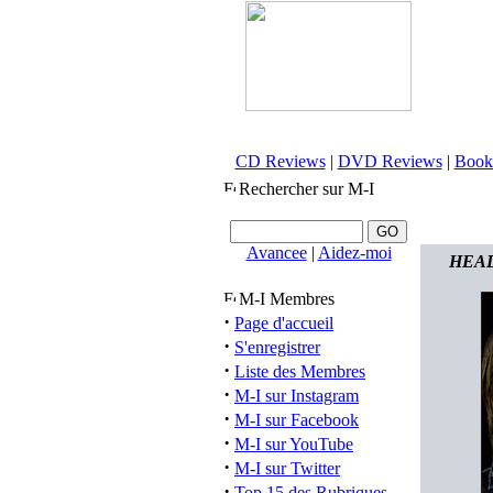
CD Reviews
|
DVD Reviews
|
Book
Rechercher sur M-I
Avancee
|
Aidez-moi
HEADC
M-I Membres
·
Page d'accueil
·
S'enregistrer
·
Liste des Membres
·
M-I sur Instagram
·
M-I sur Facebook
·
M-I sur YouTube
·
M-I sur Twitter
·
Top 15 des Rubriques