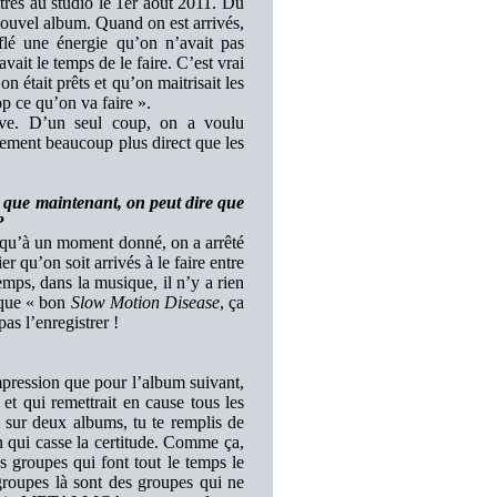
entrés au studio le 1er aout 2011. Du
nouvel album. Quand on est arrivés,
flé une énergie qu’on n’avait pas
it le temps de le faire. C’est vrai
n était prêts et qu’on maitrisait les
op ce qu’on va faire ».
ive. D’un seul coup, on a voulu
lement beaucoup plus direct que les
 que maintenant, on peut dire que
?
qu’à un moment donné, on a arrêté
ier qu’on soit arrivés à le faire entre
mps, dans la musique, il n’y a rien
t que « bon
Slow Motion Disease
, ça
as l’enregistrer !
mpression que pour l’album suivant,
 et qui remettrait en cause tous les
l sur deux albums, tu te remplis de
un qui casse la certitude. Comme ça,
 groupes qui font tout le temps le
pes là sont des groupes qui ne