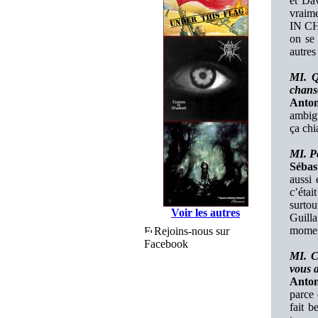
et Dav
vraime
IN CH
on se 
autres 
MI. Q
chans
Anton
ambigü
ça chi
MI. P
Sébas
aussi
c’étai
surtou
Voir les autres
Guill
moment
Rejoins-nous sur
Facebook
MI. C
vous a
Anton
parce 
fait b