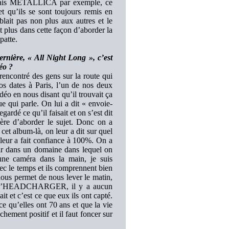
. Mais METALLICA par exemple, ce
et qu’ils se sont toujours remis en
lait pas non plus aux autres et le
t plus dans cette façon d’aborder la
patte.
rnière, « All Night Long », c’est
déo ?
rencontré des gens sur la route qui
os dates à Paris, l’un de nos deux
idéo en nous disant qu’il trouvait ça
e qui parle. On lui a dit « envoie-
ardé ce qu’il faisait et on s’est dit
ère d’aborder le sujet. Donc on a
et album-là, on leur a dit sur quel
 leur a fait confiance à 100%. On a
ir dans un domaine dans lequel on
une caméra dans la main, je suis
ec le temps et ils comprennent bien
nous permet de nous lever le matin,
que d’HEADCHARGER, il y a aucun
t et c’est ce que eux ils ont capté.
ce qu’elles ont 70 ans et que la vie
achement positif et il faut foncer sur