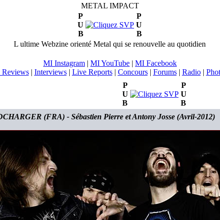
METAL IMPACT
P
P
U
U
B
B
L ultime Webzine orienté Metal qui se renouvelle au quotidien
MI Instagram
|
MI YouTube
|
MI Facebook
 Reviews
|
Interviews
|
Live Reports
|
Concours
|
Forums
|
Radio
|
Pho
P
P
U
U
B
B
HARGER (FRA) - Sébastien Pierre et Antony Josse (Avril-2012)