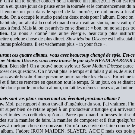
r. On a fait le dernier concert de la tournée fin juillet 2011 et on est r
on a eu quatre jours de pause entre la tournée et le commencement du 
ait encore un peu dans le speed de la tournée, ce qui nous a insuf
tude. On a occupé le studio pendant deux mois pour l’album. Donc on ava
habitude, on allait à la cool et quand on arrivait au studio, on savait qu’o
ux à fond. Mais là, on est arrivés en se disant : « bon, on ne sait pas tr
tien.
Ça nous a donné une autre énergie, beaucoup plus instinct
ettre quelque chose de plus direct.
Slow Motion Disease
est indiscutab
albums précédents. Il est vachement plus « in your face ».
urant ces quatre albums, vous avez beaucoup changé de style. Est-ce
low Motion Disease, vous avez trouvé le pur style HEADCHARGER 
tien.
Bien sûr ! On a trouvé notre style sur
Slow Motion Disease
parce 
poser des questions. On n’avait plus le temps et il fallait y aller. Je suis f
sans avoir besoin d’une personne pour trancher les choses. En même te
é et il faut se remettre en question tout le temps. Si un jour, on se disai
hé donc pour le prochain album, on fait les mêmes choses », autant ne p
uels sont vos plans concernant un éventuel prochain album ?
y.
Moi, par rapport à mon travail d’ingénieur du son, j’ai vraiment l’i
ait super bien de refaire appel à un producteur artistique qui arriverait
is et toutes les certitudes qu’on a. Parce que quand tu bosses tout seu
udes sur la manière de faire, la manière de composer et il faut quelqu’
ives à quelque chose de nouveau. On n’a pas envie de faire comme les
album. J’adore IRON MAIDEN, SLAYER, AC/DC mais ces trois grou