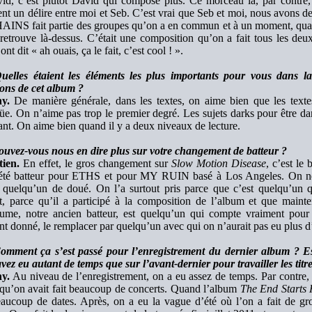
id, c’est plutôt David qui compose plus. Ce morceau là, par contre, c
nt un délire entre moi et Seb. C’est vrai que Seb et moi, nous avons d
AINS fait partie des groupes qu’on a en commun et à un moment, qua
retrouve là-dessus. C’était une composition qu’on a fait tous les deu
ont dit « ah ouais, ça le fait, c’est cool ! ».
uelles étaient les éléments les plus importants pour vous dans la
ons de cet album ?
y.
De manière générale, dans les textes, on aime bien que les text
e. On n’aime pas trop le premier degré. Les sujets darks pour être da
ant. On aime bien quand il y a deux niveaux de lecture.
ouvez-vous nous en dire plus sur votre changement de batteur ?
tien.
En effet, le gros changement sur
Slow Motion Disease
, c’est le
 été batteur pour ETHS et pour MY RUIN basé à Los Angeles. On ne 
t quelqu’un de doué. On l’a surtout pris parce que c’est quelqu’un 
t, parce qu’il a participé à la composition de l’album et que mainten
aume, notre ancien batteur, est quelqu’un qui compte vraiment pou
 donné, le remplacer par quelqu’un avec qui on n’aurait pas eu plus d’
omment ça s’est passé pour l’enregistrement du dernier album ? Est
vez eu autant de temps que sur l’avant-dernier pour travailler les titr
y.
Au niveau de l’enregistrement, on a eu assez de temps. Par contre, 
qu’on avait fait beaucoup de concerts. Quand l’album
The End Starts 
eaucoup de dates. Après, on a eu la vague d’été où l’on a fait de gro