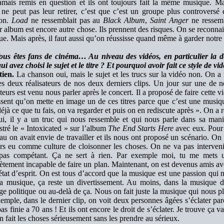
jamais remis en question et ils ont toujours fait la même musique
ne peut pas leur retirer, c’est que c’est un groupe plus controversé 
ion.
Load
ne ressemblait pas au
Black Album
,
Saint Anger
ne ressemb
r album est encore autre chose. Ils prennent des risques. On se reconnai
e. Mais après, il faut aussi qu’on réussisse quand même à garder notre 
ous êtes fans de cinéma… Au niveau des vidéos, en particulier la de
ui avez choisi le sujet et le titre ? Et pourquoi avoir fait ce style de vi
tien.
La chanson oui, mais le sujet et les trucs sur la vidéo non. On a 
es deux réalisateurs de nos deux derniers clips. Un jour sur une de n
ateurs est venu nous parler après le concert. Il a proposé de faire cette v
ssent qu’on mette en image un de ces titres parce que c’est une musiqu
éjà ce que tu fais, on va regarder et puis on en rediscute après ». On a reg
ui, il y a un truc qui nous ressemble et qui nous parle dans sa mani
stré le « Intoxicated » sur l’album
The End Starts Here
avec eux. Pour c
u on avait envie de travailler et ils nous ont proposé un scénario. On
urs eu comme culture de cloisonner les choses. On ne va pas interven
 pas compétant. Ça ne sert à rien. Par exemple moi, tu me mets 
tement incapable de faire un plan. Maintenant, on est devenus amis av
état d’esprit. On est tous d’accord que la musique est une passion qui 
la musique, ça reste un divertissement. Au moins, dans la musi
e politique ou au-delà de ça. Nous on fait juste la musique qui nous plai
emple, dans le dernier clip, on voit deux personnes âgées s’éclater par
pas finie a 70 ans ! Et ils ont encore le droit de s’éclater. Je trouve ça v
n fait les choses sérieusement sans les prendre au sérieux.