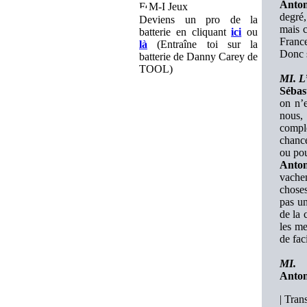
Anton
M-I Jeux
degré,
Deviens un pro de la
mais c
batterie en cliquant
ici
ou
France
là
(Entraîne toi sur la
Donc s
batterie de Danny Carey de
TOOL)
MI. L’
Sébas
on n’
nous,
complè
chance
ou pou
Anton
vache
chose
pas un
de la 
les me
de fac
MI.
Anton
|
Trans