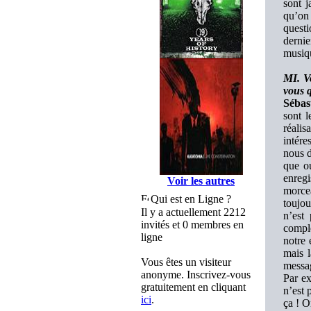
sont 
qu’on 
quest
dernie
musiqu
MI. V
vous q
Sébas
sont l
réalis
intére
nous d
que o
enregi
Voir les autres
morcea
Qui est en Ligne ?
toujo
Il y a actuellement 2212
n’est
invités et 0 membres en
complè
ligne
notre 
mais 
Vous êtes un visiteur
messag
anonyme. Inscrivez-vous
Par ex
gratuitement en cliquant
n’est 
ici
.
ça ! O