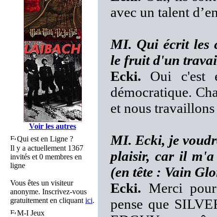
avec un talent d’en
MI. Qui écrit le
le fruit d'un travai
Ecki.
Oui c'est 
démocratique. Chac
et nous travaillons
Voir les autres
MI. Ecki, je voud
Qui est en Ligne ?
Il y a actuellement 1367
plaisir, car il m
invités et 0 membres en
ligne
(en tête : Vain Gl
Vous êtes un visiteur
Ecki.
Merci pour 
anonyme. Inscrivez-vous
gratuitement en cliquant
ici
.
pense que SILVE
M-I Jeux