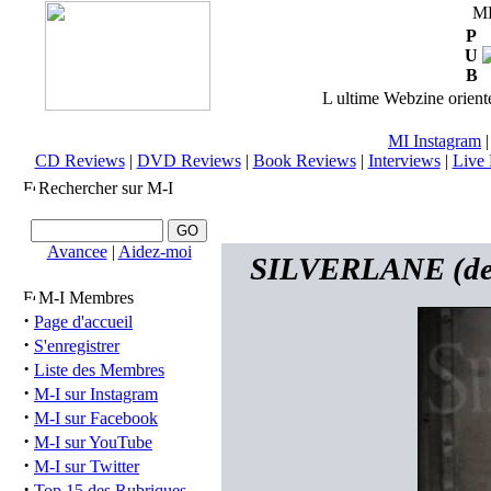
M
P
U
B
L ultime Webzine orienté
MI Instagram
CD Reviews
|
DVD Reviews
|
Book Reviews
|
Interviews
|
Live 
Rechercher sur M-I
Avancee
|
Aidez-moi
SILVERLANE (de) 
M-I Membres
·
Page d'accueil
·
S'enregistrer
·
Liste des Membres
·
M-I sur Instagram
·
M-I sur Facebook
·
M-I sur YouTube
·
M-I sur Twitter
·
Top 15 des Rubriques