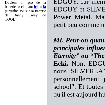
EDGUY, car même 
Deviens un pro de la
batterie en cliquant
ici
ou
là
EDGUY et SILVER
(Entraîne toi sur la batterie
de Danny Carey de
Power Metal. Ma
TOOL)
petit peu comme no
MI. Peut-on quan
principales influ
Eternity” ou “The
Ecki.
Non, EDGUY 
nous. SILVERLANE
personnellement 
school". Et toute
qu'il est aujourd'hu