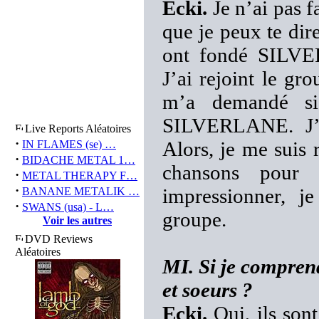
Ecki.
Je n’ai pas f
que je peux te dir
ont fondé SILVER
J’ai rejoint le gr
m’a demandé si
SILVERLANE. J’é
Live Reports Aléatoires
·
Alors, je me suis 
IN FLAMES (se) …
·
BIDACHE METAL 1…
chansons pour 
·
METAL THERAPY F…
·
impressionner, j
BANANE METALIK …
·
SWANS (usa) - L…
groupe.
Voir les autres
DVD Reviews
Aléatoires
MI. Si je comprend
et soeurs ?
Ecki.
Oui, ils son