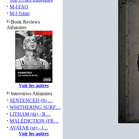
·
M-I FAQ
·
M-I Tshirt
Book Reviews
Aléatoires
Voir les autres
Interviews Aléatoires
·
SENTENCED (fi) …
·
WHITHERING SURF…
·
LITHAM (dz) - R…
·
MALÉDICTION (FR…
·
AVATAR (se) - J…
Voir les autres