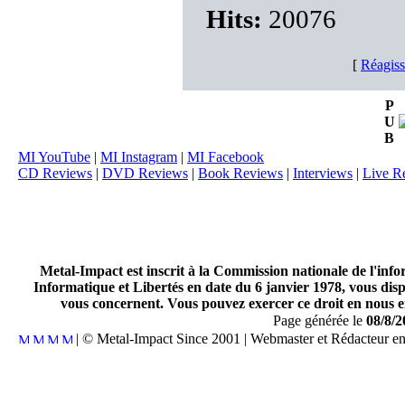
Hits:
20076
[
Réagiss
P
U
B
MI YouTube
|
MI Instagram
|
MI Facebook
CD Reviews
|
DVD Reviews
|
Book Reviews
|
Interviews
|
Live R
Metal-Impact est inscrit à la Commission nationale de l'inf
Informatique et Libertés en date du 6 janvier 1978, vous disp
vous concernent. Vous pouvez exercer ce droit en nous en
Page générée le
08/8/2
| © Metal-Impact Since 2001 | Webmaster et Rédacteur e