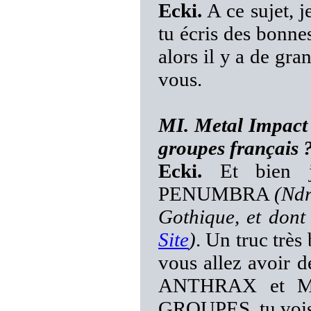
Ecki.
A ce sujet, je
tu écris des bonnes
alors il y a de gra
vous.
MI. Metal Impact 
groupes français ?
Ecki.
Et bien j
PENUMBRA
(Ndr
Gothique, et dont 
Site
)
. Un truc très
vous allez avoir d
ANTHRAX et M
GROUPES, tu vois