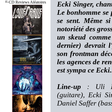
CD Reviews Aléatoires
Ecki Singer, cha
Le bonhomme se pl
se sent. Même s
notoriété des gro
un skeud comme 
dernier) devrait 
son frontman déco
les agences de ren
est sympa ce Ecki.
Line-up
: Uli Ho
(guitare), Ecki S
Daniel Saffer (bas