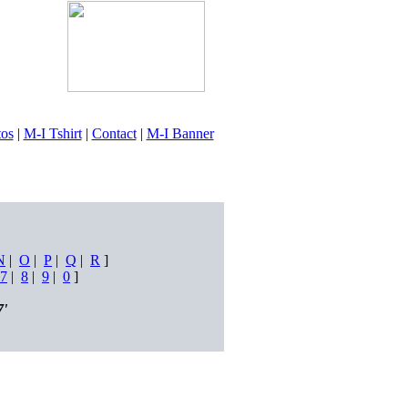
tos
|
M-I Tshirt
|
Contact
|
M-I Banner
N
|
O
|
P
|
Q
|
R
]
7
|
8
|
9
|
0
]
7'