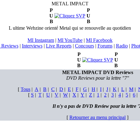
METAL IMPACT
P
P
U
U
B
B
L ultime Webzine orienté Metal qui se renouvelle au quotidien
MI Instagram
|
MI YouTube
|
MI Facebook
 Reviews
|
Interviews
|
Live Reports
|
Concours
|
Forums
|
Radio
|
Pho
P
P
U
U
B
B
METAL IMPACT DVD Reviews
DVD Reviews pour la lettre "7"
[
Tous
|
A
|
B
|
C
|
D
|
E
|
F
|
G
|
H
|
I
|
J
|
K
|
L
|
M
|
[
S
|
T
|
U
|
V
|
W
|
X
|
Y
|
Z
|
1
|
2
|
3
|
4
|
5
|
6
|
Il n'y a pas de DVD Review pour la lettre '
[
Retourner au menu principal
]