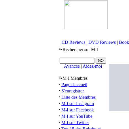
CD Reviews
|
DVD Reviews
|
Book
Rechercher sur M-I
Avancee
|
Aidez-moi
M-I Membres
·
Page d'accueil
·
S'enregistrer
·
Liste des Membres
·
M-I sur Instagram
·
M-I sur Facebook
·
M-I sur YouTube
·
M-I sur Twitter
·
Top 15 des Rubriques