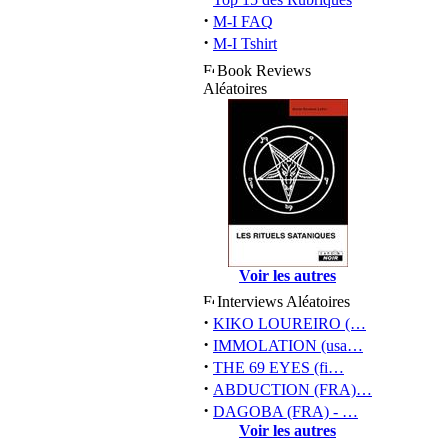
·
M-I FAQ
·
M-I Tshirt
Book Reviews
Aléatoires
Voir les autres
Interviews Aléatoires
·
KIKO LOUREIRO (…
·
IMMOLATION (usa…
·
THE 69 EYES (fi…
·
ABDUCTION (FRA)…
·
DAGOBA (FRA) - …
Voir les autres