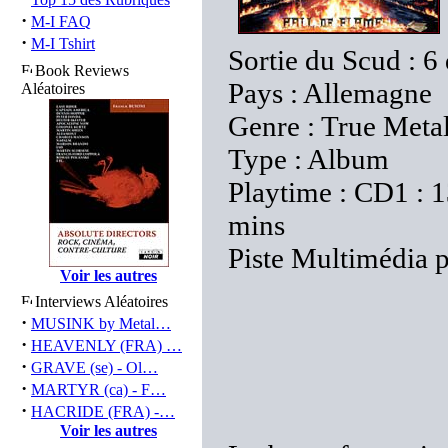
·
M-I FAQ
·
M-I Tshirt
Sortie du Scud : 
Book Reviews
Pays : Allemagne
Aléatoires
Genre : True Meta
Type : Album
Playtime : CD1 : 13
mins
Piste Multimédia p
Voir les autres
Interviews Aléatoires
·
MUSINK by Metal…
·
HEAVENLY (FRA) …
·
GRAVE (se) - Ol…
·
MARTYR (ca) - F…
·
HACRIDE (FRA) -…
Voir les autres