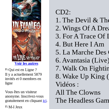
CD2:
1. The Devil & Th
2. Wings Of A Dr
3. For A Trace Of 
4. But Here I Am
5. La Marche Des
6. Avantasia (Live
Voir les autres
7. Walk On Fighti
Qui est en Ligne ?
Il y a actuellement 5879
8. Wake Up King (
invités et 0 membres en
Vidéos :
ligne
All The Clowns
Vous êtes un visiteur
anonyme. Inscrivez-vous
The Headless Gam
gratuitement en cliquant
ici
.
M-I Jeux