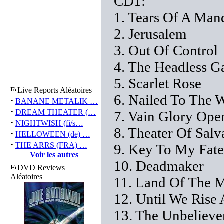
CD1:
1. Tears Of A Man
2. Jerusalem
3. Out Of Control
4. The Headless 
5. Scarlet Rose
Live Reports Aléatoires
6. Nailed To The 
·
BANANE METALIK …
·
DREAM THEATER (…
7. Vain Glory Ope
·
NIGHTWISH (fi/s…
8. Theater Of Salv
·
HELLOWEEN (de) …
·
THE ARRS (FRA) …
9. Key To My Fate
Voir les autres
10. Deadmaker
DVD Reviews
Aléatoires
11. Land Of The M
12. Until We Rise
13. The Unbelieve