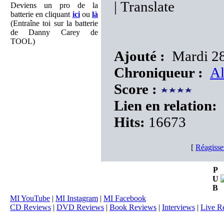
|
Translate
Deviens un pro de la
batterie en cliquant
ici
ou
là
(Entraîne toi sur la batterie
de Danny Carey de
TOOL)
Ajouté :
Mardi 28
Chroniqueur :
Al
Score :
Lien en relation:
Hits:
16673
[
Réagisse
P
U
B
MI YouTube
|
MI Instagram
|
MI Facebook
CD Reviews
|
DVD Reviews
|
Book Reviews
|
Interviews
|
Live R