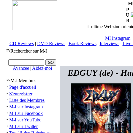
M
P
U
B
L ultime Webzine orienté
MI Instagram
CD Reviews
|
DVD Reviews
|
Book Reviews
|
Interviews
|
Live 
Rechercher sur M-I
Avancee
|
Aidez-moi
EDGUY (de) - Hal
M-I Membres
·
Page d'accueil
·
S'enregistrer
·
Liste des Membres
·
M-I sur Instagram
·
M-I sur Facebook
·
M-I sur YouTube
·
M-I sur Twitter
·
Top 15 des Rubriques