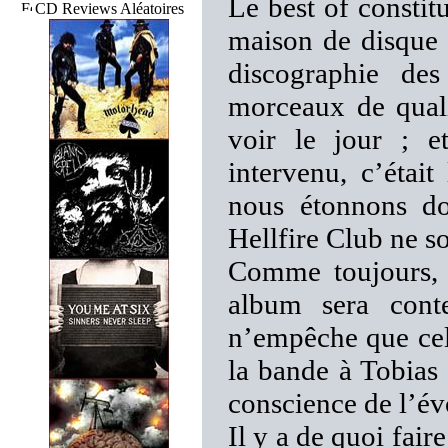
Le best of constit
CD Reviews Aléatoires
maison de disque d
discographie de
morceaux de quali
voir le jour ; e
intervenu, c’étai
nous étonnons do
Hellfire Club ne so
Comme toujours, 
album sera conte
n’empêche que cel
la bande à Tobias 
conscience de l’év
Il y a de quoi fair