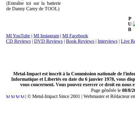
(Entraîne toi sur la batterie
de Danny Carey de TOOL)
P
U
B
MI YouTube
|
MI Instagram
|
MI Facebook
CD Reviews
|
DVD Reviews
|
Book Reviews
|
Interviews
|
Live R
Metal-Impact est inscrit à la Commission nationale de l'inf
Informatique et Libertés en date du 6 janvier 1978, vous disp
vous concernent. Vous pouvez exercer ce droit en nous en
Page générée le
08/8/2
| © Metal-Impact Since 2001 | Webmaster et Rédacteur e