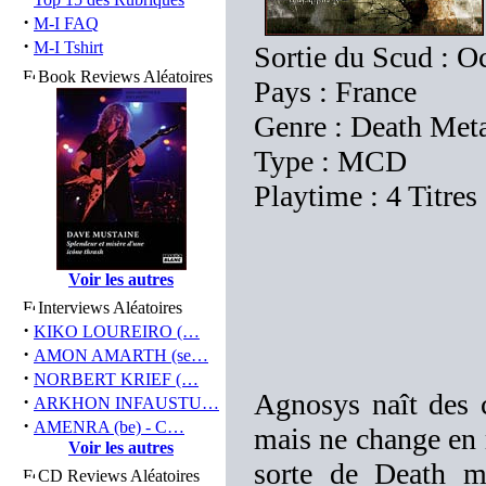
·
M-I FAQ
·
M-I Tshirt
Sortie du Scud : O
Book Reviews Aléatoires
Pays : France
Genre : Death Meta
Type : MCD
Playtime : 4 Titres
Voir les autres
Interviews Aléatoires
·
KIKO LOUREIRO (…
·
AMON AMARTH (se…
·
NORBERT KRIEF (…
Agnosys naît des
·
ARKHON INFAUSTU…
·
AMENRA (be) - C…
mais ne change en 
Voir les autres
sorte de Death m
CD Reviews Aléatoires