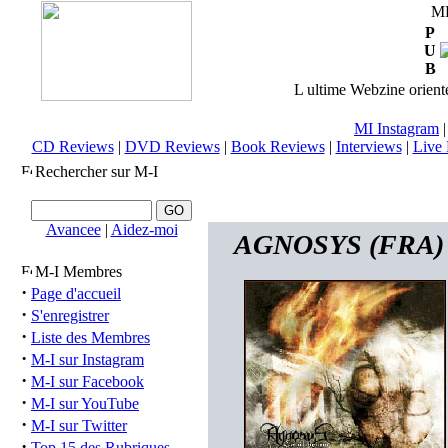
M
P
U
B
L ultime Webzine orienté
MI Instagram
CD Reviews
|
DVD Reviews
|
Book Reviews
|
Interviews
|
Live 
Rechercher sur M-I
Avancee
|
Aidez-moi
AGNOSYS (FRA) -
M-I Membres
·
Page d'accueil
·
S'enregistrer
·
Liste des Membres
·
M-I sur Instagram
·
M-I sur Facebook
·
M-I sur YouTube
·
M-I sur Twitter
·
Top 15 des Rubriques