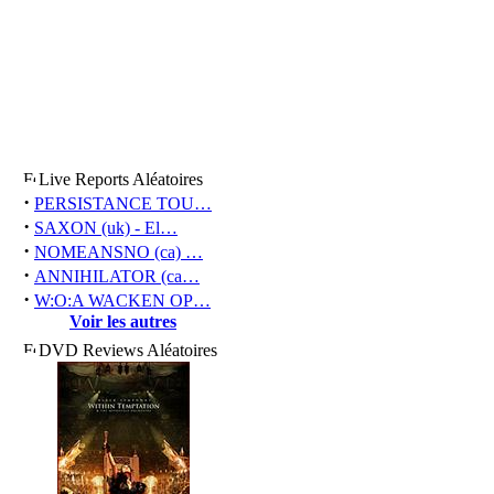
Live Reports Aléatoires
·
PERSISTANCE TOU…
·
SAXON (uk) - El…
·
NOMEANSNO (ca) …
·
ANNIHILATOR (ca…
·
W:O:A WACKEN OP…
Voir les autres
DVD Reviews Aléatoires