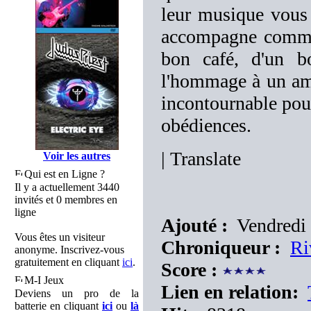
leur musique vous 
accompagne comme 
bon café, d'un 
l'hommage à un ami
incontournable pou
obédiences.
|
Translate
Voir les autres
Qui est en Ligne ?
Il y a actuellement 3440
invités et 0 membres en
ligne
Ajouté :
Vendredi 
Vous êtes un visiteur
Chroniqueur :
Ri
anonyme. Inscrivez-vous
gratuitement en cliquant
ici
.
Score :
M-I Jeux
Lien en relation:
Deviens un pro de la
batterie en cliquant
ici
ou
là