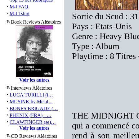
·
M-I FAQ
·
M-I Tshirt
Sortie du Scud : 31
Book Reviews Aléatoires
Pays : Etats-Unis
Genre : Heavy Blu
Type : Album
Playtime : 8 Titres
Voir les autres
Interviews Aléatoires
·
LUCA TURILLI (i…
·
MUSINK by Metal…
·
BONES BRIGADE (…
THE MIDNIGHT GHO
·
PHENIX (FRA) - …
·
CLAWFINGER (se)…
qui a commencé c
Voir les autres
rend à son meille
CD Reviews Aléatoires