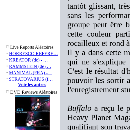
tantôt glissant, 
sans les performa
groupe peut être 
cette couleur part
rocailleux et rond à 
Live Reports Aléatoires
Il y a dans cette 
·
HORRESCO REFERE…
·
qui ne s'explique
KREATOR (de) - …
·
RAMMSTEIN (de) …
C'est le résultat d
·
MANIMAL (FRA) -…
·
pouvoir les sortir 
STRATOVARIUS (f…
Voir les autres
l'enregistrement st
DVD Reviews Aléatoires
Buffalo
a reçu le 
Heavy Planet Maga
qualifiant son tra