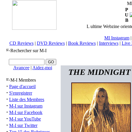
M
P
U
B
L ultime Webzine orienté
MI Instagram
CD Reviews
|
DVD Reviews
|
Book Reviews
|
Interviews
|
Live 
Rechercher sur M-I
Avancee
|
Aidez-moi
THE MIDNIGHT GH
M-I Membres
·
Page d'accueil
·
S'enregistrer
·
Liste des Membres
·
M-I sur Instagram
·
M-I sur Facebook
·
M-I sur YouTube
·
M-I sur Twitter
·
Top 15 des Rubriques