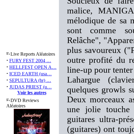
Soucieux de faire
malice, MANIGAN
mélodique de sa mu
sont comme souv
Relâche", "Apparen
plus savoureux ("P
Live Reports Aléatoires
outre profité du 
·
FURY FEST 2004 …
·
HELLFEST OPEN A…
line-up pour tenter
·
ICED EARTH (usa…
Lahargue (clavie
·
SEPULTURA (br) …
·
JUDAS PRIEST (u…
quelques growls s
Voir les autres
Deux morceaux as
DVD Reviews
Aléatoires
une jolie touche
guitares ultra-pr
(guitares) ont touj