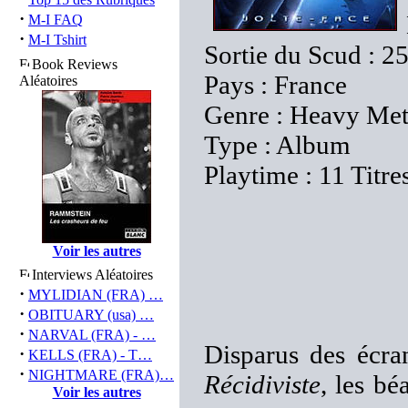
·
M-I FAQ
·
M-I Tshirt
Sortie du Scud : 2
Book Reviews
Pays : France
Aléatoires
Genre : Heavy Met
Type : Album
Playtime : 11 Titre
Voir les autres
Interviews Aléatoires
·
MYLIDIAN (FRA) …
·
OBITUARY (usa) …
·
NARVAL (FRA) - …
Disparus des écran
·
KELLS (FRA) - T…
·
NIGHTMARE (FRA)…
Récidiviste
, les b
Voir les autres