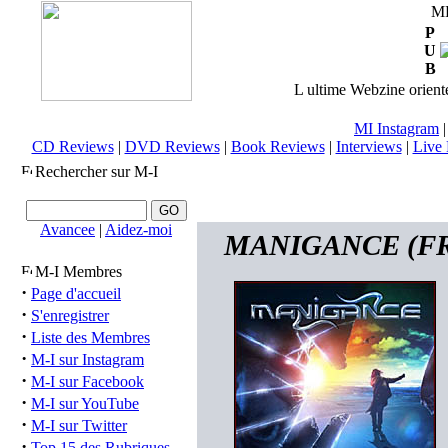
M
P
U
B
L ultime Webzine orienté
MI Instagram
CD Reviews
|
DVD Reviews
|
Book Reviews
|
Interviews
|
Live 
Rechercher sur M-I
Avancee
|
Aidez-moi
MANIGANCE (FRA)
M-I Membres
·
Page d'accueil
·
S'enregistrer
·
Liste des Membres
·
M-I sur Instagram
·
M-I sur Facebook
·
M-I sur YouTube
·
M-I sur Twitter
·
Top 15 des Rubriques