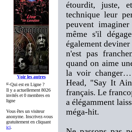
étourdit, juste, 
technique leur pe
peuvent imaginer 
même s'il dégage
également deviner u
n'est pas franche
quand on aime une 
la voir changer…
Voir les autres
Head, "Say It Ain'
Qui est en Ligne ?
Il y a actuellement 8026
français. Le franco
invités et 0 membres en
a élégamment laiss
ligne
méga-hit.
Vous êtes un visiteur
anonyme. Inscrivez-vous
gratuitement en cliquant
ici
.
Ne passons pas no