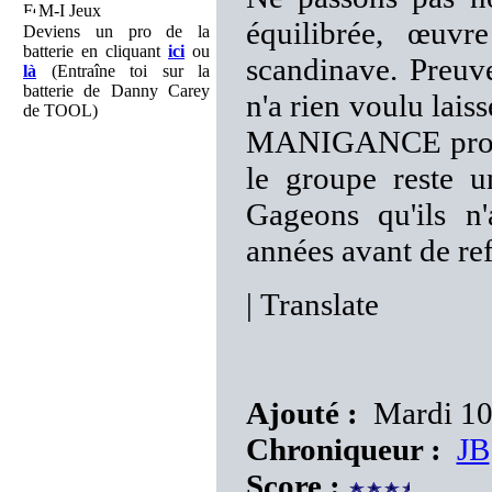
M-I Jeux
équilibrée, œuvr
Deviens un pro de la
batterie en cliquant
ici
ou
scandinave. Preuv
là
(Entraîne toi sur la
batterie de Danny Carey
n'a rien voulu lais
de TOOL)
MANIGANCE prouve
le groupe reste u
Gageons qu'ils n'
années avant de re
|
Translate
Ajouté :
Mardi 10
Chroniqueur :
JB
Score :