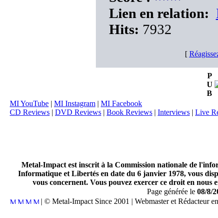
Lien en relation:
Hits:
7932
[
Réagisse
P
U
B
MI YouTube
|
MI Instagram
|
MI Facebook
CD Reviews
|
DVD Reviews
|
Book Reviews
|
Interviews
|
Live R
Metal-Impact est inscrit à la Commission nationale de l'inf
Informatique et Libertés en date du 6 janvier 1978, vous disp
vous concernent. Vous pouvez exercer ce droit en nous en
Page générée le
08/8/2
| © Metal-Impact Since 2001 | Webmaster et Rédacteur e