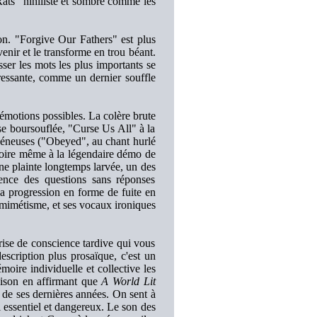
ats" nihiliste et sombre comme les
n. "Forgive Our Fathers" est plus
venir et le transforme en trou béant.
sser les mots les plus importants se
pressante, comme un dernier souffle
 émotions possibles. La colère brute
e boursouflée, "Curse Us All" à la
vénéneuses ("Obeyed", au chant hurlé
 voire même à la légendaire démo de
une plainte longtemps larvée, un des
ence des questions sans réponses
a progression en forme de fuite en
n mimétisme, et ses vocaux ironiques
rise de conscience tardive qui vous
scription plus prosaïque, c'est un
oire individuelle et collective les
raison en affirmant que
A World Lit
e ses dernières années. On sent à
i essentiel et dangereux. Le son des