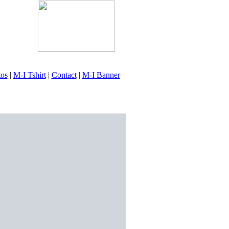
tos
|
M-I Tshirt
|
Contact
|
M-I Banner