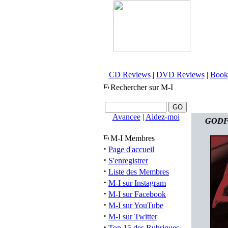
CD Reviews
|
DVD Reviews
|
Book
Rechercher sur M-I
Avancee
|
Aidez-moi
GODFLE
M-I Membres
·
Page d'accueil
·
S'enregistrer
·
Liste des Membres
·
M-I sur Instagram
·
M-I sur Facebook
·
M-I sur YouTube
·
M-I sur Twitter
·
Top 15 des Rubriques