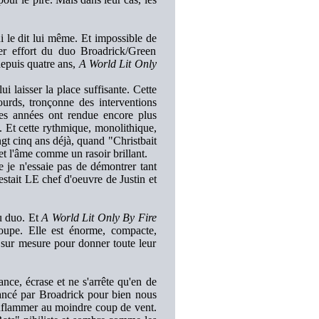
ui le dit lui même. Et impossible de
er effort du duo Broadrick/Green
depuis quatre ans,
A World Lit Only
i laisser la place suffisante. Cette
lourds, tronçonne des interventions
 les années ont rendue encore plus
. Et cette rythmique, monolithique,
ingt cinq ans déjà, quand "Christbait
t l'âme comme un rasoir brillant.
je n'essaie pas de démontrer tant
estait LE chef d'oeuvre de Justin et
du duo. Et
A World Lit Only By Fire
roupe. Elle est énorme, compacte,
n sur mesure pour donner toute leur
ce, écrase et ne s'arrête qu'en de
lancé par Broadrick pour bien nous
s'enflammer au moindre coup de vent.