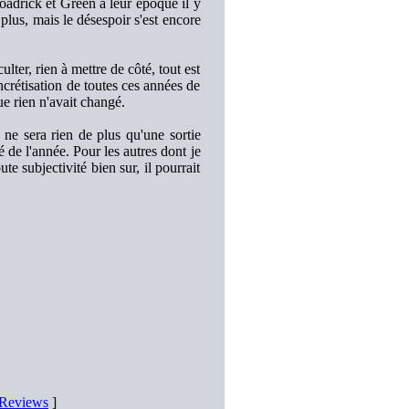
oadrick et Green à leur époque il y
plus, mais le désespoir s'est encore
lter, rien à mettre de côté, tout est
oncrétisation de toutes ces années de
e rien n'avait changé.
 ne sera rien de plus qu'une sortie
de l'année. Pour les autres dont je
te subjectivité bien sur, il pourrait
 Reviews
]