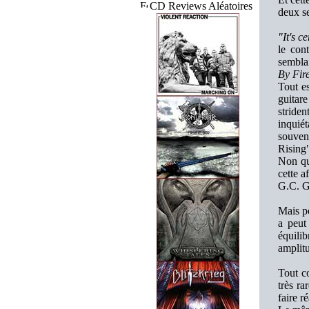
CD Reviews Aléatoires
deux se
"It's c
le con
semblai
By Fir
Tout es
guitare
striden
inquiét
souvent
Rising"
Non qu
cette a
G.C. G
Mais po
a peut
équilib
amplitu
Tout co
très ra
faire r