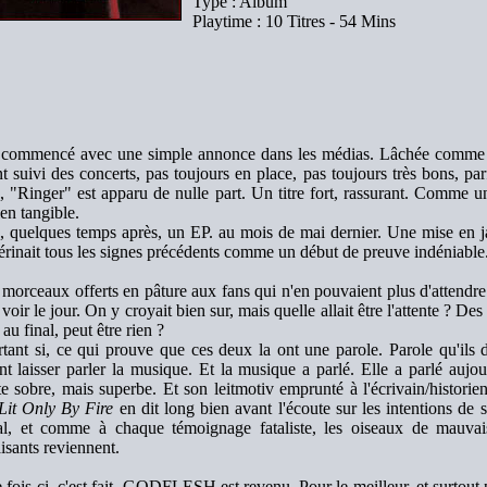
Type : Album
Playtime : 10 Titres - 54 Mins
 commencé avec une simple annonce dans les médias. Lâchée comme
t suivi des concerts, pas toujours en place, pas toujours très bons, p
e, "Ringer" est apparu de nulle part. Un titre fort, rassurant. Comme u
en tangible.
, quelques temps après, un EP. au mois de mai dernier. Une mise en jam
érinait tous les signes précédents comme un début de preuve indéniable
morceaux offerts en pâture aux fans qui n'en pouvaient plus d'attendre. 
 voir le jour. On y croyait bien sur, mais quelle allait être l'attente ? 
 au final, peut être rien ?
tant si, ce qui prouve que ces deux la ont une parole. Parole qu'ils d
nt laisser parler la musique. Et la musique a parlé. Elle a parlé aujo
te sobre, mais superbe. Et son leitmotiv emprunté à l'écrivain/histor
Lit Only By Fire
en dit long bien avant l'écoute sur les intentions de
al, et comme à chaque témoignage fataliste, les oiseaux de mauvai
sants reviennent.
e fois-ci, c'est fait. GODFLESH est revenu. Pour le meilleur, et surtout 