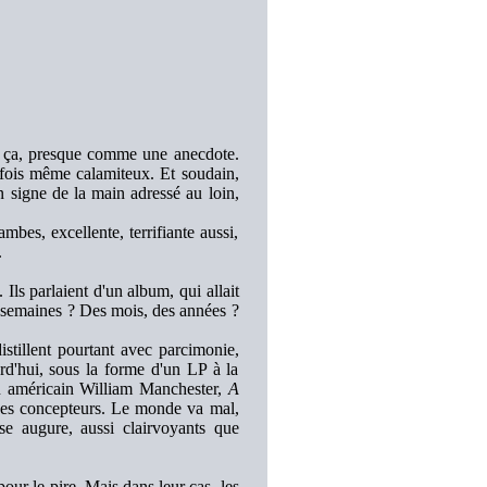
 ça, presque comme une anecdote.
arfois même calamiteux. Et soudain,
n signe de la main adressé au loin,
bes, excellente, terrifiante aussi,
.
Ils parlaient d'un album, qui allait
Des semaines ? Des mois, des années ?
istillent pourtant avec parcimonie,
urd'hui, sous la forme d'un LP à la
ien américain William Manchester,
A
 ses concepteurs. Le monde va mal,
se augure, aussi clairvoyants que
pour le pire. Mais dans leur cas, les