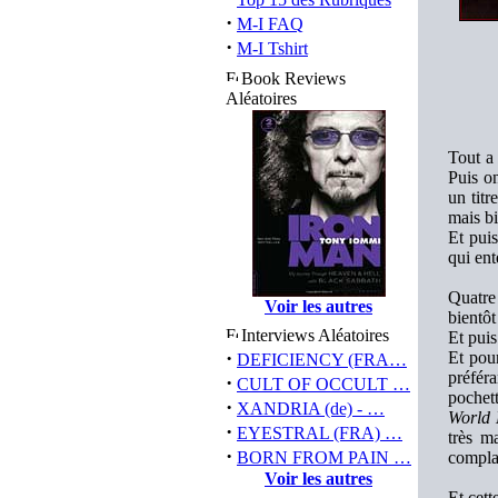
·
M-I FAQ
·
M-I Tshirt
Book Reviews
Aléatoires
Tout a
Puis on
un titr
mais bi
Et puis
qui ent
Quatre 
Voir les autres
bientôt
Interviews Aléatoires
Et puis
·
Et pour
DEFICIENCY (FRA…
préféra
·
CULT OF OCCULT …
pochet
·
XANDRIA (de) - …
World 
·
EYESTRAL (FRA) …
très m
·
BORN FROM PAIN …
complai
Voir les autres
Et cett