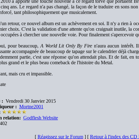
2010 a apporté une touche nouvelle à ce regard torve que portaient Br
 cinq ans. Le regard n'a pas changé, la façon de le traduire en sons non 
enforcé, tant philosophiquement que musicalement.
'un retour, ce nouvel album est un achèvement en soi. Il n'y a rien à occu
ier choix. C'est la validation d'une attente qu'on craignait inutile, la c
 occupées à chercher une nouvelle voie. Pour finalement s'apercevoir qu
oui, pour beaucoup,
A World Lit Only By Fire
n'aura aucun intérêt. Il
sante accompagnée de beaucoup de tapage sur le calendrier déjà chargé 
idemment partie, c'est une réponse qu'on attendait plus. Et de fait, en tou
 plus grand et le plus beau comeback de l'histoire du Metal.
nt, mais cru et impassible.
ate
 :
Vendredi 30 Janvier 2015
iqueur :
Mortne2001
:
n relation:
Godflesh Website
402
[
Réagissez sur le Forum
] [
Retour à l'index des CD