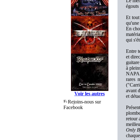
Le mêm
égouts 
Et tou
qu'une 
En choi
matéria
qui s'ét
Entre t
et dire
guitare
à plein
NAP
rares 
("Carr
avant d
Voir les autres
et déta
Rejoins-nous sur
Facebook
Présent
plombe
retour 
meilleu
Only B
chaque 