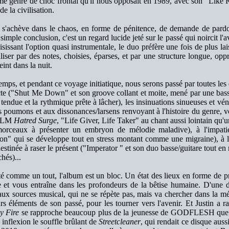
e genre de choc frontal qu'il nous opposait en 1989, avec son "Like R
de la civilisation.
t s'achève dans le chaos, en forme de pénitence, de demande de pardo
simple conclusion, c'est un regard lucide jeté sur le passé qui noircit l'a
sissant l'option quasi instrumentale, le duo préfère une fois de plus lai
liser par des notes, choisies, éparses, et par une structure longue, op
eint dans la nuit.
emps, et pendant ce voyage initiatique, nous serons passé par toutes les
cte ("Shut Me Down" et son groove collant et moite, mené par une bass
 tendue et la rythmique prête à lâcher), les insinuations sinueuses et 
s poumons et aux dissonances/larsens renvoyant à l'histoire du genre,
ALM
Hatred Surge
, "Life Giver, Life Taker" au chant aussi lointain qu'
morceaux à présenter un embryon de mélodie maladive), à l'impati
ion" qui se développe tout en stress montant comme une migraine), à l
estinée à raser le présent ("Imperator " et son duo basse/guitare tout e
chés)...
é comme un tout, l'album est un bloc. Un état des lieux en forme de p
 et vous entraîne dans les profondeurs de la bêtise humaine. D'une de
aux sources musical, qui ne se répète pas, mais va chercher dans la mém
rs éléments de son passé, pour les tourner vers l'avenir. Et Justin a 
y Fire
se rapproche beaucoup plus de la jeunesse de GODFLESH que d
inflexion le souffle brûlant de
Streetcleaner
, qui rendait ce disque auss