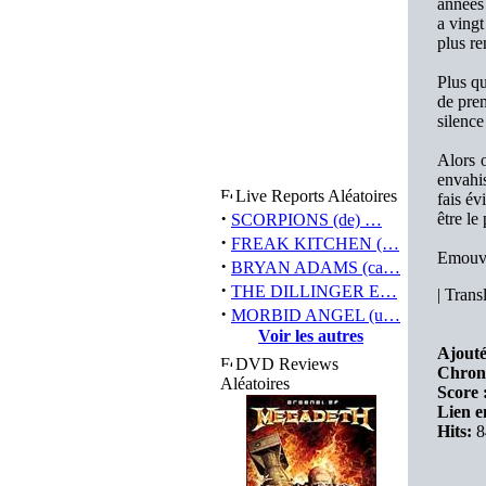
années 
a vingt
plus r
Plus qu
de prem
silence
Alors 
envahis
Live Reports Aléatoires
fais év
·
être le
SCORPIONS (de) …
·
FREAK KITCHEN (…
Emouva
·
BRYAN ADAMS (ca…
·
THE DILLINGER E…
|
Transl
·
MORBID ANGEL (u…
Voir les autres
Ajouté
DVD Reviews
Chron
Aléatoires
Score 
Lien e
Hits:
8