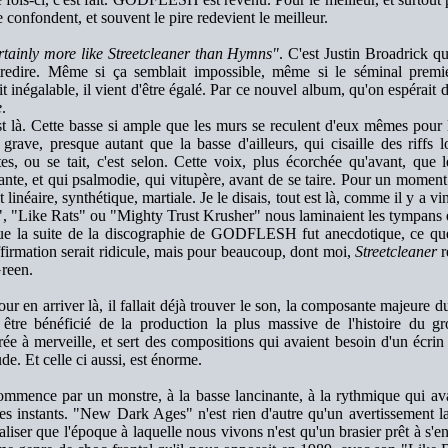
 confondent, et souvent le pire redevient le meilleur.
ertainly more like Streetcleaner than Hymns"
. C'est Justin Broadrick q
tredire. Même si ça semblait impossible, même si le séminal premi
t inégalable, il vient d'être égalé. Par ce nouvel album, qu'on espérait 
e
.
t là. Cette basse si ample que les murs se reculent d'eux mêmes pour lu
 grave, presque autant que la basse d'ailleurs, qui cisaille des riffs 
tes, ou se tait, c'est selon. Cette voix, plus écorchée qu'avant, que
ante, et qui psalmodie, qui vitupère, avant de se taire. Pour un moment
 linéaire, synthétique, martiale. Je le disais, tout est là, comme il y a v
, "Like Rats" ou "Mighty Trust Krusher" nous laminaient les tympans e
e la suite de la discographie de GODFLESH fut anecdotique, ce que 
ffirmation serait ridicule, mais pour beaucoup, dont moi,
Streetcleaner
r
reen.
ur en arriver là, il fallait déjà trouver le son, la composante majeure 
 être bénéficié de la production la plus massive de l'histoire du g
rée à merveille, et sert des compositions qui avaient besoin d'un écri
de. Et celle ci aussi, est énorme.
mmence par un monstre, à la basse lancinante, à la rythmique qui avan
res instants. "New Dark Ages" n'est rien d'autre qu'un avertissement 
éaliser que l'époque à laquelle nous vivons n'est qu'un brasier prêt à 