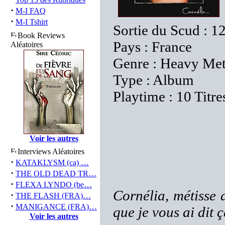
·
M-I FAQ
·
M-I Tshirt
Sortie du Scud : 1
Book Reviews
Pays : France
Aléatoires
Genre : Heavy Me
Type : Album
Playtime : 10 Titre
Voir les autres
Interviews Aléatoires
·
KATAKLYSM (ca) …
·
THE OLD DEAD TR…
·
FLEXA LYNDO (be…
Cornélia, métisse d
·
THE FLASH (FRA)…
·
MANIGANCE (FRA)…
que je vous ai dit 
Voir les autres