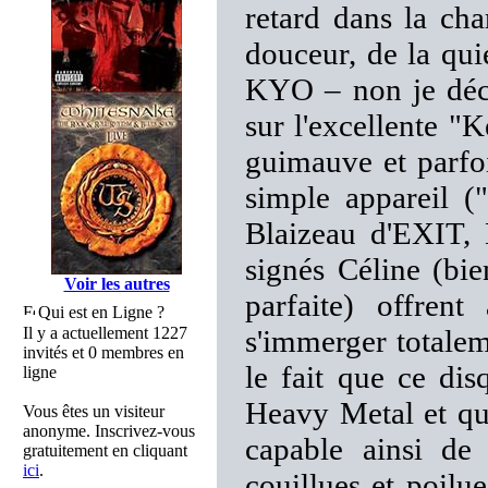
retard dans la cha
douceur, de la qu
KYO – non je déc
sur l'excellente "
guimauve et parf
simple appareil (
Blaizeau d'EXIT, 
signés Céline (bie
Voir les autres
parfaite) offrent
Qui est en Ligne ?
Il y a actuellement 1227
s'immerger totalem
invités et 0 membres en
le fait que ce di
ligne
Heavy Metal et qu
Vous êtes un visiteur
anonyme. Inscrivez-vous
capable ainsi de
gratuitement en cliquant
ici
.
couillues et poilu