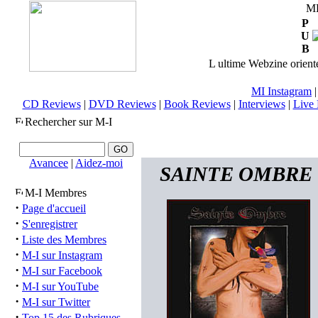
M
P
U
B
L ultime Webzine orienté
MI Instagram
CD Reviews
|
DVD Reviews
|
Book Reviews
|
Interviews
|
Live 
Rechercher sur M-I
Avancee
|
Aidez-moi
SAINTE OMBRE (FR
M-I Membres
·
Page d'accueil
·
S'enregistrer
·
Liste des Membres
·
M-I sur Instagram
·
M-I sur Facebook
·
M-I sur YouTube
·
M-I sur Twitter
·
Top 15 des Rubriques