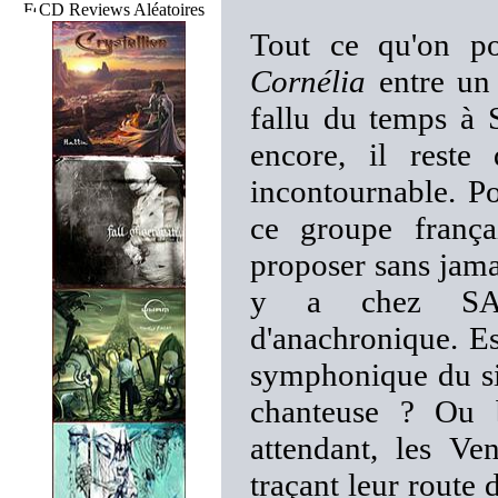
CD Reviews Aléatoires
Tout ce qu'on pou
Cornélia
entre un 
fallu du temps à
encore, il reste
incontournable. Po
ce groupe françai
proposer sans jamai
y a chez SAI
d'anachronique. Es
symphonique du siè
chanteuse ? Ou
attendant, les V
traçant leur route 