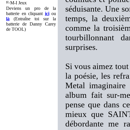
M-I Jeux
séduisante. Une sor
Deviens un pro de la
batterie en cliquant
ici
ou
temps, la deuxièm
là
(Entraîne toi sur la
batterie de Danny Carey
comme la troisième
de TOOL)
tourbillonnant 
surprises.
Si vous aimez tout 
la poésie, les ref
Metal imaginaire 
album fait sur-me
pense que dans ce
mieux que SAINT
débordante me ra