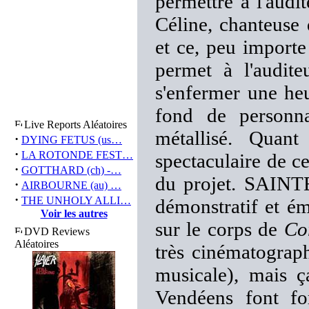
permettre à l'aud
Céline, chanteuse
et ce, peu importe 
permet à l'audit
s'enfermer une heu
fond de personna
Live Reports Aléatoires
métallisé. Quan
·
DYING FETUS (us…
·
LA ROTONDE FEST…
spectaculaire de ce
·
GOTTHARD (ch) -…
du projet. SAINTE
·
AIRBOURNE (au) …
·
THE UNHOLY ALLI…
démonstratif et é
Voir les autres
sur le corps de
Co
DVD Reviews
Aléatoires
très cinématograp
musicale), mais ç
Vendéens font fo