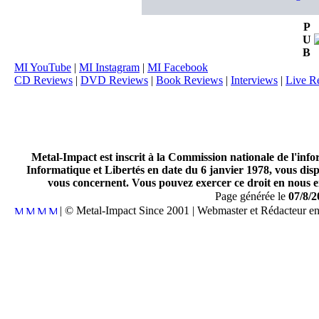
P
U
B
MI YouTube
|
MI Instagram
|
MI Facebook
CD Reviews
|
DVD Reviews
|
Book Reviews
|
Interviews
|
Live R
Metal-Impact est inscrit à la Commission nationale de l'inf
Informatique et Libertés en date du 6 janvier 1978, vous disp
vous concernent. Vous pouvez exercer ce droit en nous en
Page générée le
07/8/2
| © Metal-Impact Since 2001 | Webmaster et Rédacteur e