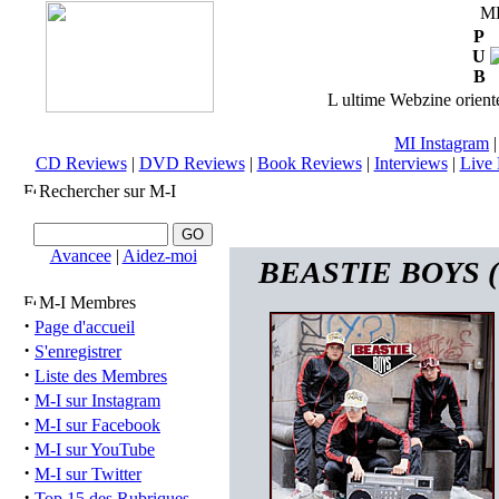
M
P
U
B
L ultime Webzine orienté
MI Instagram
CD Reviews
|
DVD Reviews
|
Book Reviews
|
Interviews
|
Live 
Rechercher sur M-I
Avancee
|
Aidez-moi
BEASTIE BOYS (us
M-I Membres
·
Page d'accueil
·
S'enregistrer
·
Liste des Membres
·
M-I sur Instagram
·
M-I sur Facebook
·
M-I sur YouTube
·
M-I sur Twitter
·
Top 15 des Rubriques