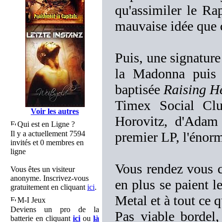
qu'assimiler le Rap
mauvaise idée que 
Puis, une signature
la Madonna puis 
baptisée
Raising He
Timex Social Clu
Voir les autres
Horovitz, d'Adam
Qui est en Ligne ?
Il y a actuellement 7594
premier LP, l'énor
invités et 0 membres en
ligne
Vous rendez vous 
Vous êtes un visiteur
anonyme. Inscrivez-vous
en plus se paient l
gratuitement en cliquant
ici
.
Metal et à tout ce 
M-I Jeux
Deviens un pro de la
Pas viable bordel,
batterie en cliquant
ici
ou
là