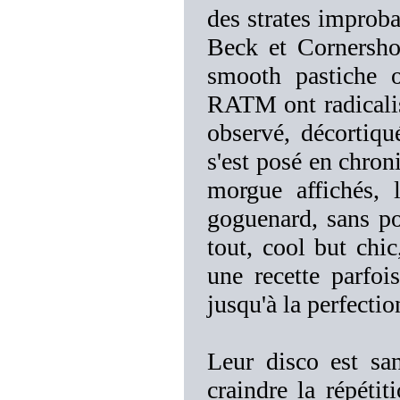
des strates improb
Beck et Cornershop
smooth pastiche 
RATM ont radicalisé
observé, décortiqu
s'est posé en chro
morgue affichés, 
goguenard, sans pou
tout, cool but chi
une recette parfoi
jusqu'à la perfectio
Leur disco est sa
craindre la répétit