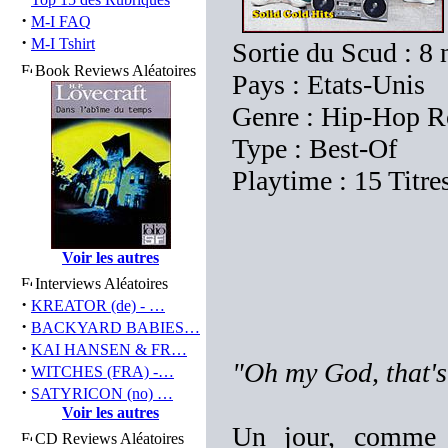
·
M-I FAQ
·
M-I Tshirt
Sortie du Scud : 8
Book Reviews Aléatoires
Pays : Etats-Unis
Genre : Hip-Hop R
Type : Best-Of
Playtime : 15 Titre
Voir les autres
Interviews Aléatoires
·
KREATOR (de) - …
·
BACKYARD BABIES…
·
KAI HANSEN & FR…
"Oh my God, that's 
·
WITCHES (FRA) -…
·
SATYRICON (no) …
Voir les autres
Un jour, comme ç
CD Reviews Aléatoires