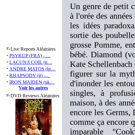
Un genre de petit c
à l'orée des années
les idées paradox
sortie des poubelle
grosse Pomme, ent
Live Reports Aléatoires
bébé. Diamond (voi
·
PSYKUP (FRA) - …
·
Kate Schellenbach (
LACUNA COIL (it…
·
ANDRE MATOS (br…
figurer sur la my
·
RHAPSODY (it) -…
·
d'inonder les ento
IRON MAIDEN (uk…
Voir les autres
singles, à profus
DVD Reviews Aléatoires
maison, à des anné
encore les Germs, 
comme ça encore qu
imparable "Coo