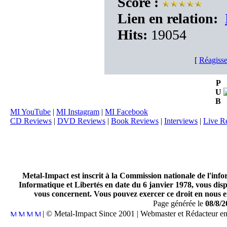
Score :
Lien en relation:
Hits:
19054
[
Réagisse
P
U
B
MI YouTube
|
MI Instagram
|
MI Facebook
CD Reviews
|
DVD Reviews
|
Book Reviews
|
Interviews
|
Live R
Metal-Impact est inscrit à la Commission nationale de l'inf
Informatique et Libertés en date du 6 janvier 1978, vous disp
vous concernent. Vous pouvez exercer ce droit en nous en
Page générée le
08/8/2
| © Metal-Impact Since 2001 | Webmaster et Rédacteur e