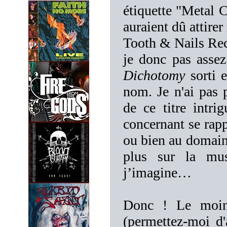
étiquette "Metal C
auraient dû attire
Tooth & Nails Reco
je donc pas asse
Dichotomy
sorti e
nom. Je n'ai pas 
de ce titre intri
concernant se rapp
ou bien au domaine
plus sur la mus
j’imagine…
Donc ! Le moins
(permettez-moi d