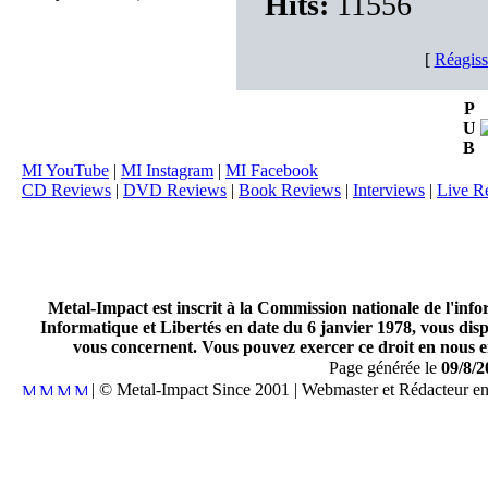
Hits:
11556
[
Réagiss
P
U
B
MI YouTube
|
MI Instagram
|
MI Facebook
CD Reviews
|
DVD Reviews
|
Book Reviews
|
Interviews
|
Live R
Metal-Impact est inscrit à la Commission nationale de l'inf
Informatique et Libertés en date du 6 janvier 1978, vous disp
vous concernent. Vous pouvez exercer ce droit en nous en
Page générée le
09/8/2
| © Metal-Impact Since 2001 | Webmaster et Rédacteur e