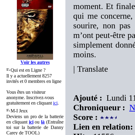
moment. Et finale
qui me concern
sourire, non pas 
m’ont peut-être pa
simplement donné 
moins.
Voir les autres
|
Translate
Qui est en Ligne ?
Il y a actuellement 8257
invités et 0 membres en ligne
Vous êtes un visiteur
Ajouté :
Lundi 11
anonyme. Inscrivez-vous
gratuitement en cliquant
ici
.
Chroniqueur :
N
M-I Jeux
Score :
Deviens un pro de la batterie
en cliquant
ici
ou
là
(Entraîne
Lien en relation:
toi sur la batterie de Danny
Carey de TOOL)