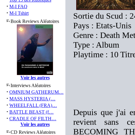
·
M-I FAQ
·
M-I Tshirt
Sortie du Scud : 
Book Reviews Aléatoires
Pays : Etats-Unis
Genre : Death Me
Type : Album
Playtime : 10 Titr
Voir les autres
Interviews Aléatoires
·
OMNIUM GATHERUM…
·
MASS HYSTERIA (…
·
WHEELFALL (FRA)…
Depuis que j'ai e
·
BATTLE BEAST (f…
·
CRADLE OF FILTH…
revient sans ce
Voir les autres
BECOMING THE
CD Reviews Aléatoires