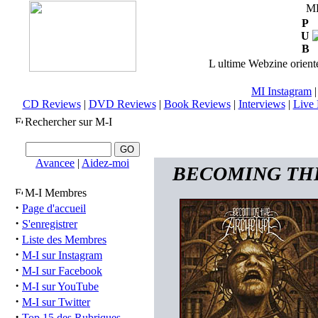
M
P
U
B
L ultime Webzine orienté
MI Instagram
CD Reviews
|
DVD Reviews
|
Book Reviews
|
Interviews
|
Live 
Rechercher sur M-I
Avancee
|
Aidez-moi
BECOMING THE A
M-I Membres
·
Page d'accueil
·
S'enregistrer
·
Liste des Membres
·
M-I sur Instagram
·
M-I sur Facebook
·
M-I sur YouTube
·
M-I sur Twitter
·
Top 15 des Rubriques