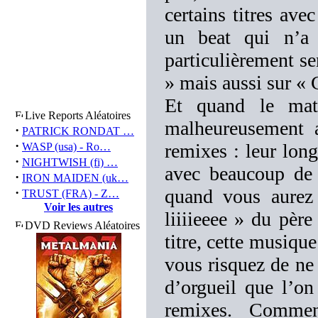
certains titres avec
un beat qui n’a 
particulièrement se
» mais aussi sur «
Et quand le maté
Live Reports Aléatoires
malheureusement a
·
PATRICK RONDAT …
·
remixes : leur long
WASP (usa) - Ro…
·
NIGHTWISH (fi) …
avec beaucoup de 
·
IRON MAIDEN (uk…
·
quand vous aurez 
TRUST (FRA) - Z…
Voir les autres
liiiieeee » du pèr
DVD Reviews Aléatoires
titre, cette musiqu
vous risquez de ne 
d’orgueil que l’o
remixes. Commen