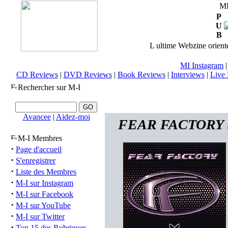
M
P
U
B
L ultime Webzine orienté
MI Instagram
CD Reviews
|
DVD Reviews
|
Book Reviews
|
Interviews
|
Live 
Rechercher sur M-I
Avancee
|
Aidez-moi
FEAR FACTORY (u
M-I Membres
·
Page d'accueil
·
S'enregistrer
·
Liste des Membres
·
M-I sur Instagram
·
M-I sur Facebook
·
M-I sur YouTube
·
M-I sur Twitter
·
Top 15 des Rubriques