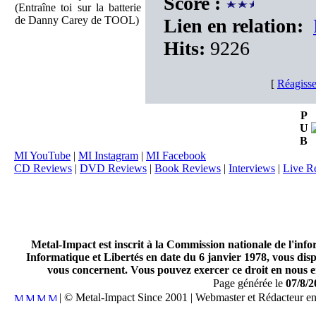
Score :
(Entraîne toi sur la batterie
de Danny Carey de TOOL)
Lien en relation:
Hits:
9226
[
Réagisse
P
U
B
MI YouTube
|
MI Instagram
|
MI Facebook
CD Reviews
|
DVD Reviews
|
Book Reviews
|
Interviews
|
Live R
Metal-Impact est inscrit à la Commission nationale de l'inf
Informatique et Libertés en date du 6 janvier 1978, vous disp
vous concernent. Vous pouvez exercer ce droit en nous en
Page générée le
07/8/2
| © Metal-Impact Since 2001 | Webmaster et Rédacteur e