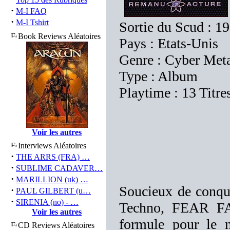
·
M-I FAQ
·
M-I Tshirt
Sortie du Scud : 1
Book Reviews Aléatoires
Pays : Etats-Unis
Genre : Cyber Met
Type : Album
Playtime : 13 Titre
Voir les autres
Interviews Aléatoires
·
THE ARRS (FRA) …
·
SUBLIME CADAVER…
·
MARILLION (uk) …
Soucieux de conquér
·
PAUL GILBERT (u…
·
SIRENIA (no) - …
Techno, FEAR FA
Voir les autres
formule pour le 
CD Reviews Aléatoires