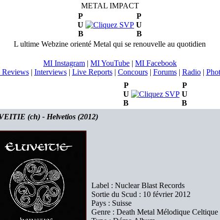
METAL IMPACT
P
P
U
U
B
B
L ultime Webzine orienté Metal qui se renouvelle au quotidien
MI Instagram
|
MI YouTube
|
MI Facebook
 Reviews
|
Interviews
|
Live Reports
|
Concours
|
Forums
|
Radio
|
Pho
P
P
U
U
B
B
ITIE (ch) - Helvetios (2012)
Label : Nuclear Blast Records
Sortie du Scud : 10 février 2012
Pays : Suisse
Genre : Death Metal Mélodique Celtique