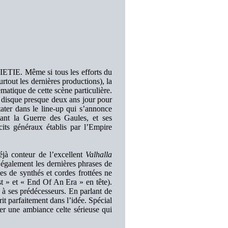
VIETIE. Même si tous les efforts du
urtout les dernières productions), la
atique de cette scène particulière.
u disque presque deux ans jour pour
tater dans le line-up qui s’annonce
atant la Guerre des Gaules, et ses
its généraux établis par l’Empire
déjà conteur de l’excellent
Valhalla
e également les dernières phrases de
es de synthés et cordes frottées ne
t » et « End Of An Era » en tête).
t à ses prédécesseurs. En parlant de
it parfaitement dans l’idée. Spécial
rer une ambiance celte sérieuse qui