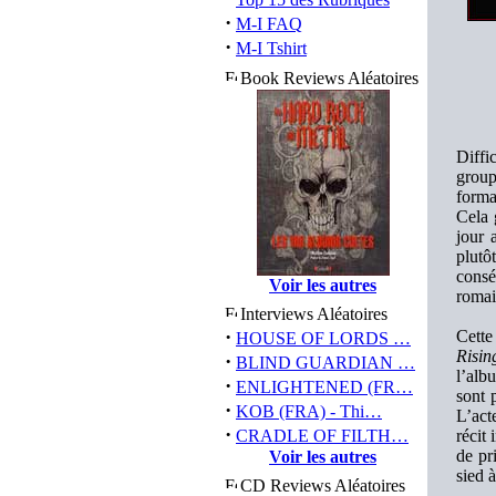
·
M-I FAQ
·
M-I Tshirt
Book Reviews Aléatoires
Diffi
group
forma
Cela 
jour 
plutô
consé
Voir les autres
romai
Interviews Aléatoires
·
Cette
HOUSE OF LORDS …
Risin
·
BLIND GUARDIAN …
l’alb
·
ENLIGHTENED (FR…
sont 
·
KOB (FRA) - Thi…
L’act
·
CRADLE OF FILTH…
récit
de pr
Voir les autres
sied 
CD Reviews Aléatoires