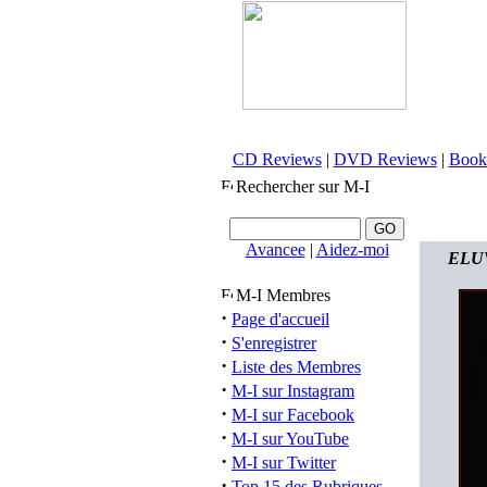
CD Reviews
|
DVD Reviews
|
Book
Rechercher sur M-I
Avancee
|
Aidez-moi
ELUVE
M-I Membres
·
Page d'accueil
·
S'enregistrer
·
Liste des Membres
·
M-I sur Instagram
·
M-I sur Facebook
·
M-I sur YouTube
·
M-I sur Twitter
·
Top 15 des Rubriques