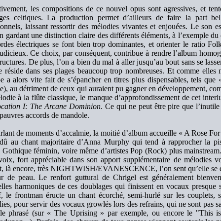
tivement, les compositions de ce nouvel opus sont agressives, et tent
ges celtiques. La production permet d’ailleurs de faire la part be
tionnels, laissant ressortir des mélodies vivantes et enjouées. Le son e
en gardant une distinction claire des différents éléments, à l’exemple 
ordes électriques se font bien trop dominantes, et orienter le ratio Fol
judicieux. Ce choix, par conséquent, contribue à rendre l’album homog
tructures. De plus, l’on a bien du mal à aller jusqu’au bout sans se lasse
 réside dans ses plages beaucoup trop nombreuses. Et comme elles n’
e a alors vite fait de s’épancher en titres plus dispensables, tels q
e), au détriment de ceux qui auraient pu gagner en développement, c
lodie à la flûte classique, le manque d’approfondissement de cet interlu
cation I: The Arcane Dominion
. Ce qui ne peut être pire que l’inuti
pauvres accords de mandole.
rlant de moments d’accalmie, la moitié d’album accueille « A Rose For E
dû au chant majoritaire d’Anna Murphy qui tend à rapprocher la pi
 Gothique féminin, voire même d’artistes Pop (Rock) plus mainstream.
 voix, fort appréciable dans son apport supplémentaire de mélodies v
t, là encore, très NIGHTWISH/EVANESCENCE, l’on sent qu’elle se don
ur de peau. Le renfort guttural de Chrigel est généralement bienven
lles harmoniques de ces doublages qui finissent en vocaux presque 
if, le frontman éructe un chant écorché, semi-hurlé sur les couplets,
ies, pour servir des vocaux growlés lors des refrains, qui ne sont pas 
le phrasé (sur « The Uprising » par exemple, ou encore le "This is 