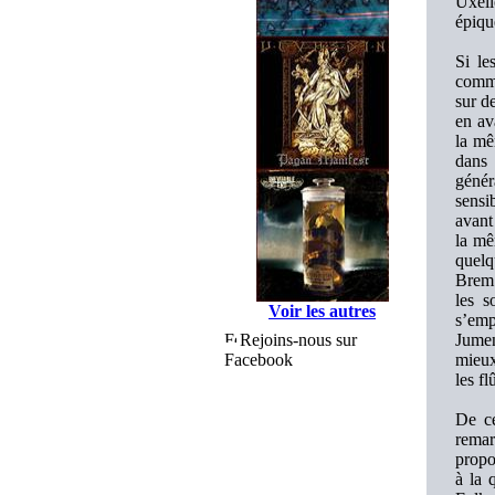
Uxell
épiqu
Si le
comme
sur d
en av
la mê
dans 
génér
sensi
avant
la mê
quelq
Brem 
les s
Voir les autres
s’emp
Rejoins-nous sur
Jumen
Facebook
mieux
les f
De ce
remar
propo
à la 