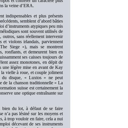
ropos et conférer un caractère plus
ans la veine d’ERA.
nt indispensables et plus présents
précédents, semblent d’abord bâties
oi d’instruments atypiques peu mis
élodiques sont souvent utilisés de
, outros, sans réellement intervenir
s et violons irlandais, parviennent
 The Siege »), mais se montrent
as, ronflants, et demeurent bien en
puissamment ses caisses toujours de
vèlent assez monotones, en dépit de
is une légère mise en avant de Kay
a vielle à roue, et couple joliment
te du disque, « Luxtos » ne peut
e de la chanson traditionnelle « La
formation suisse est certainement la
onserve une optique entraînante sur
en du lot, à défaut de se faire
se n’a pas lésiné sur les moyens et
à trop vouloir en faire, cela a nui
emploi décevant de ses instruments