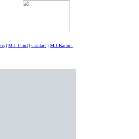
tos
|
M-I Tshirt
|
Contact
|
M-I Banner