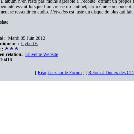
 L’album n’en reste pas moins agréable à l’écoute, offrant un propos 
peu intéressant lorsque l’on creuse un tantinet, car même son concept n
ement se ressentir en audio.
Helvetios
est juste un disque de plus qui fai
slate
é :
Mardi 05 Juin 2012
niqueur :
CyberIF.
 :
en relation:
Eluveitie Website
10416
[
Réagissez sur le Forum
] [
Retour à l'index des C