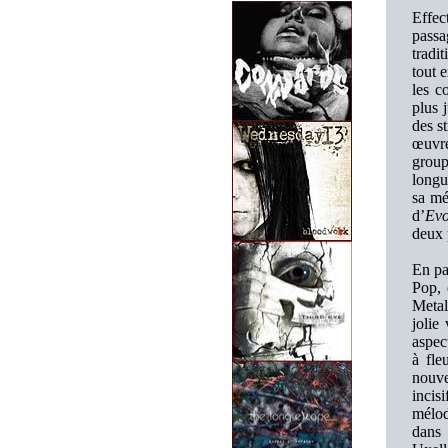
Effec
passa
tradi
tout 
les c
plus 
des s
œuvre
group
longu
sa mé
d’
Evo
deux 
En pa
Pop, 
Metal
jolie
aspec
à fle
nouve
incis
mélod
dans 