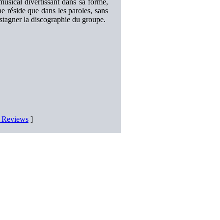
musical divertissant dans sa forme,
e réside que dans les paroles, sans
t stagner la discographie du groupe.
D Reviews
]