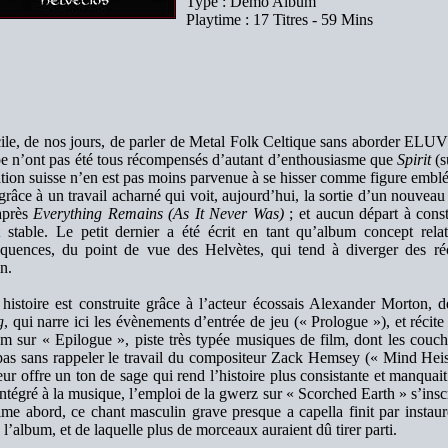
Type : Démo Album
Playtime : 17 Titres - 59 Mins
cile, de nos jours, de parler de Metal Folk Celtique sans aborder ELU
e n’ont pas été tous récompensés d’autant d’enthousiasme que
Spirit
(s
tion suisse n’en est pas moins parvenue à se hisser comme figure emblém
grâce à un travail acharné qui voit, aujourd’hui, la sortie d’un nouvea
après
Everything Remains (As It Never Was)
; et aucun départ à cons
t stable. Le petit dernier a été écrit en tant qu’album concept rel
quences, du point de vue des Helvètes, qui tend à diverger des réc
n.
 histoire est construite grâce à l’acteur écossais Alexander Morton, 
g
, qui narre ici les évènements d’entrée de jeu (« Prologue »), et récit
um sur « Epilogue », piste très typée musiques de film, dont les couch
pas sans rappeler le travail du compositeur Zack Hemsey (« Mind Heis
eur offre un ton de sage qui rend l’histoire plus consistante et manquai
 intégré à la musique, l’emploi de la gwerz sur « Scorched Earth » s’inscr
ime abord, ce chant masculin grave presque a capella finit par instau
à l’album, et de laquelle plus de morceaux auraient dû tirer parti.