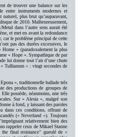
ent de trouver une balance sur les
lle entre instruments modernes et
st naturel, plus brut qu’auparavant,
du disque de 2010. Malheureusement,
k/Metal dans l’autre sens aurait été
ène, et met en avant la redondance
r, car le problème principal de cette
ont pas des durées excessives, le
ue « Home » (paradoxalement la plus
omme « Hope ». Sympathique de par
de lui donne tout l’air d’une chute
le « Tullianum » : vingt secondes de
pona », traditionnelle ballade très
ste des productions de groupes de
 Elle possède, néanmoins, une très
ocales. Sur « Alesia », malgré son
ne à fond, y laissant des paroles
u dans ces conditions, offrant de
scandés (« Neverland »). Toujours
 s’imprégnant relativement bien des
sans rappeler ceux de Mikael Stanne
the final resistance" gueulé de «