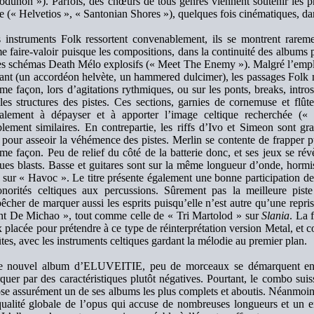
odunon »). Parfois, des chœurs de tous genres viennent soutenir les p
e (« Helvetios », « Santonian Shores »), quelques fois cinématiques, d
s instruments Folk ressortent convenablement, ils se montrent rareme
 faire-valoir puisque les compositions, dans la continuité des albums 
es schémas Death Mélo explosifs (« Meet The Enemy »). Malgré l’empl
ant (un accordéon helvète, un hammered dulcimer), les passages Folk m
me façon, lors d’agitations rythmiques, ou sur les ponts, breaks, intros
les structures des pistes. Ces sections, garnies de cornemuse et flûte
alement à dépayser et à apporter l’image celtique recherchée («
blement similaires. En contrepartie, les riffs d’Ivo et Simeon sont gr
 pour asseoir la véhémence des pistes. Merlin se contente de frapper 
me façon. Peu de relief du côté de la batterie donc, et ses jeux se ré
ues blasts. Basse et guitares sont sur la même longueur d’onde, horm
sur « Havoc ». Le titre présente également une bonne participation de l
onorités celtiques aux percussions. Sûrement pas la meilleure pis
êcher de marquer aussi les esprits puisqu’elle n’est autre qu’une repris
t De Michao », tout comme celle de « Tri Martolod » sur
Slania
. La 
 placée pour prétendre à ce type de réinterprétation version Metal, et c
lûtes, avec les instruments celtiques gardant la mélodie au premier plan.
 nouvel album d’ELUVEITIE, peu de morceaux se démarquent en bi
quer par des caractéristiques plutôt négatives. Pourtant, le combo suis
se assurément un de ses albums les plus complets et aboutis. Néanmoins, 
qualité globale de l’opus qui accuse de nombreuses longueurs et un 