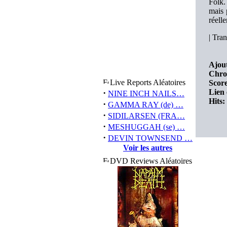
Folk.
mais 
réell
|
Tran
Ajout
Chro
Live Reports Aléatoires
Score
·
Lien 
NINE INCH NAILS…
Hits:
·
GAMMA RAY (de) …
·
SIDILARSEN (FRA…
·
MESHUGGAH (se) …
·
DEVIN TOWNSEND …
Voir les autres
DVD Reviews Aléatoires