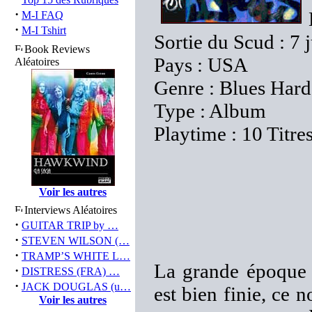
·
M-I FAQ
·
M-I Tshirt
Sortie du Scud : 7 
Book Reviews
Pays : USA
Aléatoires
Genre : Blues Har
Type : Album
Playtime : 10 Titre
Voir les autres
Interviews Aléatoires
·
GUITAR TRIP by …
·
STEVEN WILSON (…
·
TRAMP’S WHITE L…
La grande époque 
·
DISTRESS (FRA) …
·
JACK DOUGLAS (u…
est bien finie, ce 
Voir les autres