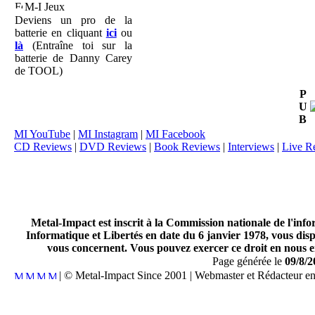
M-I Jeux
Deviens un pro de la
batterie en cliquant
ici
ou
là
(Entraîne toi sur la
batterie de Danny Carey
de TOOL)
P
U
B
MI YouTube
|
MI Instagram
|
MI Facebook
CD Reviews
|
DVD Reviews
|
Book Reviews
|
Interviews
|
Live R
Metal-Impact est inscrit à la Commission nationale de l'inf
Informatique et Libertés en date du 6 janvier 1978, vous disp
vous concernent. Vous pouvez exercer ce droit en nous en
Page générée le
09/8/2
| © Metal-Impact Since 2001 | Webmaster et Rédacteur e