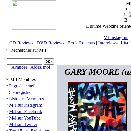
M
P
U
B
L ultime Webzine orienté
MI Instagram
CD Reviews
|
DVD Reviews
|
Book Reviews
|
Interviews
|
Live 
Rechercher sur M-I
Avancee
|
Aidez-moi
GARY MOORE (usa)
M-I Membres
·
Page d'accueil
·
S'enregistrer
·
Liste des Membres
·
M-I sur Instagram
·
M-I sur Facebook
·
M-I sur YouTube
·
M-I sur Twitter
·
Top 15 des Rubriques