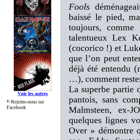
Fools
déménageai
baissé le pied, ma
toujours, comme f
talentueux Lex Ko
(cocorico !) et Lu
que l’on peut ent
déjà été entendu (
…), comment rester
La superbe partie d
Voir les autres
pantois, sans com
Rejoins-nous sur
Facebook
Malmsteen, ex-JO
quelques lignes v
Over » démontre 