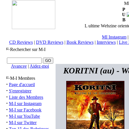
M
P
U
B
L ultime Webzine orienté
MI Instagram
CD Reviews
|
DVD Reviews
|
Book Reviews
|
Interviews
|
Live 
Rechercher sur M-I
Avancee
|
Aidez-moi
KORITNI (au) - We
M-I Membres
·
Page d'accueil
·
S'enregistrer
·
Liste des Membres
·
M-I sur Instagram
·
M-I sur Facebook
·
M-I sur YouTube
·
M-I sur Twitter
·
Top 15 des Rubriques