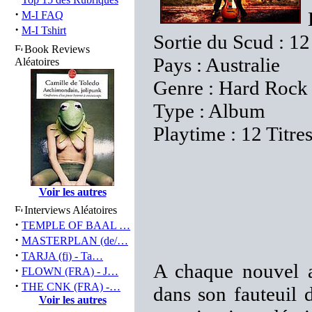
·
M-I FAQ
·
M-I Tshirt
Sortie du Scud : 1
Book Reviews
Pays : Australie
Aléatoires
Genre : Hard Rock
Type : Album
Playtime : 12 Titre
Voir les autres
Interviews Aléatoires
·
TEMPLE OF BAAL …
·
MASTERPLAN (de/…
·
TARJA (fi) - Ta…
A chaque nouvel 
·
FLOWN (FRA) - J…
·
THE CNK (FRA) -…
dans son fauteuil 
Voir les autres