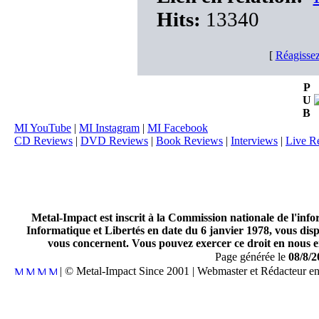
Hits:
13340
[
Réagissez
P
U
B
MI YouTube
|
MI Instagram
|
MI Facebook
CD Reviews
|
DVD Reviews
|
Book Reviews
|
Interviews
|
Live R
Metal-Impact est inscrit à la Commission nationale de l'inf
Informatique et Libertés en date du 6 janvier 1978, vous disp
vous concernent. Vous pouvez exercer ce droit en nous en
Page générée le
08/8/2
| © Metal-Impact Since 2001 | Webmaster et Rédacteur e