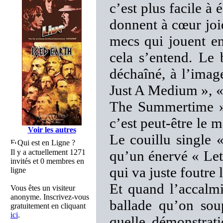
c’est plus facile à 
donnent à cœur joi
mecs qui jouent e
cela s’entend. Le
déchaîné, à l’imag
Just A Medium », «
The Summertime » 
c’est peut-être le 
Voir les autres
Le couillu single 
Qui est en Ligne ?
Il y a actuellement 1271
qu’un énervé « Le
invités et 0 membres en
qui va juste foutre l
ligne
Et quand l’accalm
Vous êtes un visiteur
anonyme. Inscrivez-vous
ballade qu’on sou
gratuitement en cliquant
ici
.
quelle démonstrati