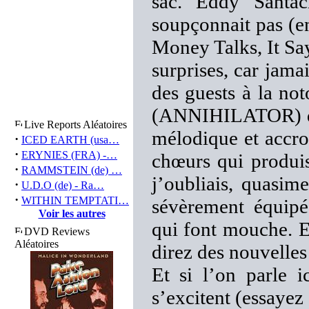
sac. Eddy Santa
soupçonnait pas (en
Money Talks, It Say
surprises, car jama
des guests à la not
(ANNIHILATOR) qui
Live Reports Aléatoires
mélodique et accr
·
ICED EARTH (usa…
·
ERYNIES (FRA) -…
chœurs qui produis
·
RAMMSTEIN (de) …
j’oubliais, quasim
·
U.D.O (de) - Ra…
·
WITHIN TEMPTATI…
sévèrement équipé
Voir les autres
qui font mouche. 
DVD Reviews
Aléatoires
direz des nouvell
Et si l’on parle i
s’excitent (essayez