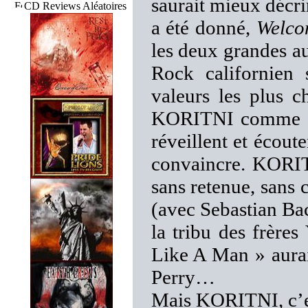
saurait mieux décrir
CD Reviews Aléatoires
a été donné,
Welco
les deux grandes au
Rock californien 
valeurs les plus 
KORITNI comme un
réveillent et écout
convaincre. KORIT
sans retenue, sa
(avec Sebastian Bac
la tribu des frères
Like A Man » aurai
Perry…
Mais KORITNI, c’es