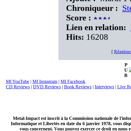
Chroniqueur :
St
Score :
Lien en relation:
Hits:
16208
[
Réagisse
P
U
B
MI YouTube
|
MI Instagram
|
MI Facebook
CD Reviews
|
DVD Reviews
|
Book Reviews
|
Interviews
|
Live R
Metal-Impact est inscrit à la Commission nationale de l'inf
Informatique et Libertés en date du 6 janvier 1978, vous disp
vous concernent. Vous pouvez exercer ce droit en nous en