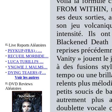
voilà la formule 
FROM WITHIN, ma
ses deux sorties, 
son jeu volcaniq
intensité. Ils o
Blackened Death q
Live Reports Aléatoires
reprises précédem
·
PSYKUP (FRA) - …
·
RECUEIL MORBIDE…
Vanity » jouent le 
·
LUCA TURILLI'S …
à des fusions sty
·
YNGWIE J. MALMS…
·
DYING TEAERS (F…
tempo ou une brill
Voir les autres
relents plus mélod
DVD Reviews
Aléatoires
petits soucis de b
autrement plus 
doublette vocale 