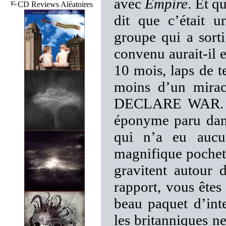
avec
Empire
. Et q
CD Reviews Aléatoires
dit que c’était 
groupe qui a sort
convenu aurait-il e
10 mois, laps de t
moins d’un mirac
DECLARE WAR. Mê
éponyme paru dans
qui n’a eu aucu
magnifique pochett
gravitent autour 
rapport, vous êtes
beau paquet d’int
les britanniques n