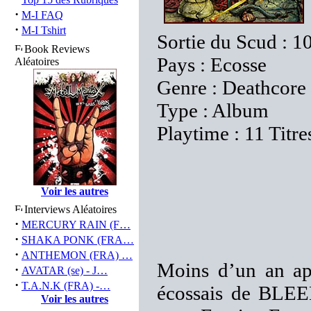
·
M-I FAQ
·
M-I Tshirt
Sortie du Scud : 1
Book Reviews
Pays : Ecosse
Aléatoires
Genre : Deathcore
Type : Album
Playtime : 11 Titre
Voir les autres
Interviews Aléatoires
·
MERCURY RAIN (F…
·
SHAKA PONK (FRA…
·
ANTHEMON (FRA) …
Moins d’un an apr
·
AVATAR (se) - J…
·
T.A.N.K (FRA) -…
écossais de BLE
Voir les autres