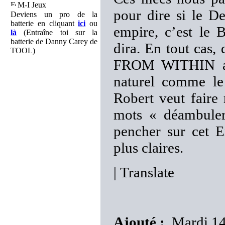
M-I Jeux
pour dire si le De
Deviens un pro de la
batterie en cliquant
ici
ou
empire, c’est le B
là
(Entraîne toi sur la
batterie de Danny Carey de
dira. En tout cas
TOOL)
FROM WITHIN a r
naturel comme le 
Robert veut faire 
mots « déambuler
pencher sur cet E
plus claires.
|
Translate
Ajouté :
Mardi 14