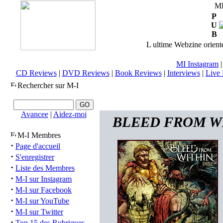
M
P
U
B
L ultime Webzine orienté
MI Instagram
CD Reviews
|
DVD Reviews
|
Book Reviews
|
Interviews
|
Live 
Rechercher sur M-I
Avancee
|
Aidez-moi
BLEED FROM WITH
M-I Membres
·
Page d'accueil
·
S'enregistrer
·
Liste des Membres
·
M-I sur Instagram
·
M-I sur Facebook
·
M-I sur YouTube
·
M-I sur Twitter
·
Top 15 des Rubriques