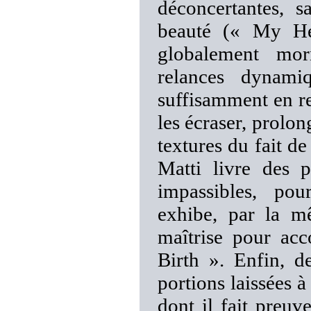
déconcertantes, s
beauté (« My He
globalement mor
relances dynami
suffisamment en re
les écraser, prolon
textures du fait de
Matti livre des p
impassibles, po
exhibe, par la m
maîtrise pour ac
Birth ». Enfin, d
portions laissées à
dont il fait preuve