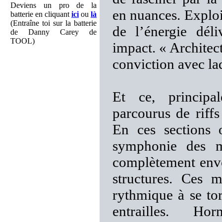
Deviens un pro de la
en nuances. Exploit
batterie en cliquant
ici
ou
là
(Entraîne toi sur la batterie
de l’énergie déli
de Danny Carey de
TOOL)
impact. « Architec
conviction avec laq
Et ce, principa
parcourus de riffs
En ces sections o
symphonie des mo
complètement envoû
structures. Ces m
rythmique à se to
entrailles. Ho