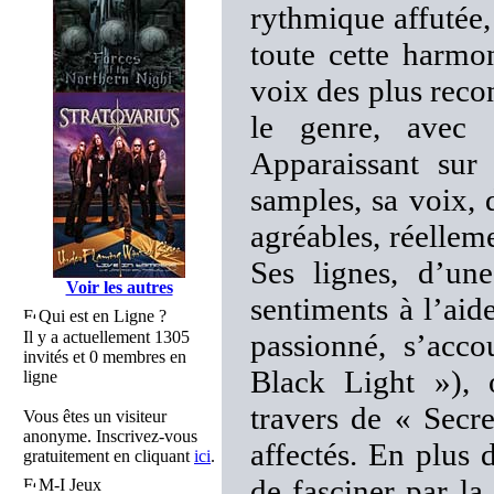
rythmique affutée,
toute cette harmo
voix des plus recon
le genre, avec 
Apparaissant sur
samples, sa voix, d
agréables, réelleme
Ses lignes, d’une
Voir les autres
sentiments à l’aid
Qui est en Ligne ?
Il y a actuellement 1305
passionné, s’acco
invités et 0 membres en
Black Light »),
ligne
travers de « Secr
Vous êtes un visiteur
anonyme. Inscrivez-vous
affectés. En plus
gratuitement en cliquant
ici
.
de fasciner par la 
M-I Jeux