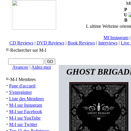
M
P
U
B
L ultime Webzine orienté
MI Instagram
CD Reviews
|
DVD Reviews
|
Book Reviews
|
Interviews
|
Live 
Rechercher sur M-I
Avancee
|
Aidez-moi
GHOST BRIGADE (f
M-I Membres
·
Page d'accueil
·
S'enregistrer
·
Liste des Membres
·
M-I sur Instagram
·
M-I sur Facebook
·
M-I sur YouTube
·
M-I sur Twitter
·
Top 15 des Rubriques