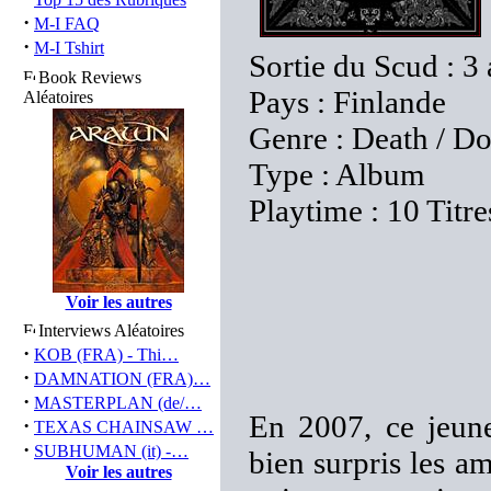
·
M-I FAQ
·
M-I Tshirt
Sortie du Scud : 3
Book Reviews
Pays : Finlande
Aléatoires
Genre : Death / D
Type : Album
Playtime : 10 Titr
Voir les autres
Interviews Aléatoires
·
KOB (FRA) - Thi…
·
DAMNATION (FRA)…
·
MASTERPLAN (de/…
En 2007, ce jeune
·
TEXAS CHAINSAW …
·
SUBHUMAN (it) -…
bien surpris les a
Voir les autres