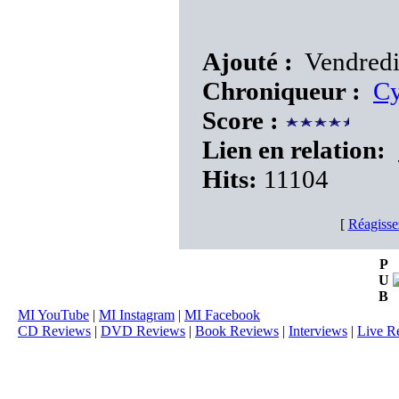
Ajouté :
Vendredi
Chroniqueur :
Cy
Score :
Lien en relation:
Hits:
11104
[
Réagisse
P
U
B
MI YouTube
|
MI Instagram
|
MI Facebook
CD Reviews
|
DVD Reviews
|
Book Reviews
|
Interviews
|
Live R