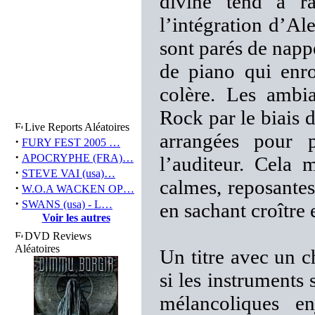
divine tend à ra
l’intégration d’A
sont parés de napp
de piano qui enro
colère. Les ambi
Rock par le biais d
Live Reports Aléatoires
arrangées pour p
·
FURY FEST 2005 …
·
APOCRYPHE (FRA)…
l’auditeur. Cela 
·
STEVE VAI (usa)…
calmes, reposantes
·
W.O.A WACKEN OP…
·
SWANS (usa) - L…
en sachant croître 
Voir les autres
DVD Reviews
Aléatoires
Un titre avec un ch
si les instruments
mélancoliques en