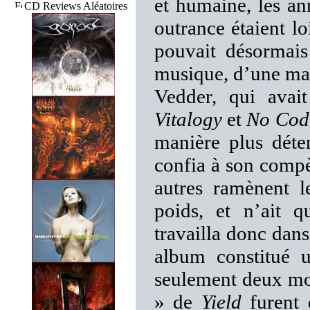
et humaine, les an
CD Reviews Aléatoires
outrance étaient lo
pouvait désormais
musique, d’une man
Vedder, qui avait
Vitalogy
et
No Cod
manière plus déten
confia à son compèr
autres ramènent l
poids, et n’ait q
travailla donc dans
album constitué 
seulement deux mor
» de
Yield
furent 