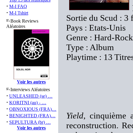
·
M-I FAQ
·
M-I Tshirt
Sortie du Scud : 3 
Book Reviews
Pays : Etats-Unis
Aléatoires
Genre : Hard-Rock
Type : Album
Playtime : 13 Titre
Voir les autres
Interviews Aléatoires
·
UNLEASHED (se) …
·
KORITNI (au) - …
·
OBNOXIOUS (FRA)…
Yield
, cinquième 
·
BENIGHTED (FRA)…
·
SEPULTURA (br) …
reconstruction. Re
Voir les autres