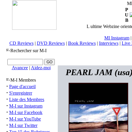
M
P
U
B
L ultime Webzine orienté
MI Instagram
CD Reviews
|
DVD Reviews
|
Book Reviews
|
Interviews
|
Live 
Rechercher sur M-I
Avancee
|
Aidez-moi
PEARL JAM (usa) 
M-I Membres
·
Page d'accueil
·
S'enregistrer
·
Liste des Membres
·
M-I sur Instagram
·
M-I sur Facebook
·
M-I sur YouTube
·
M-I sur Twitter
·
Top 15 des Rubriques