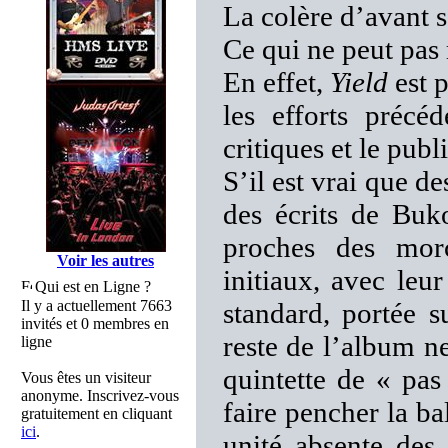
La colère d’avant s
Ce qui ne peut pas 
En effet,
Yield
est p
les efforts précé
critiques et le publ
S’il est vrai que 
des écrits de Buk
proches des mor
Voir les autres
initiaux, avec leu
Qui est en Ligne ?
Il y a actuellement 7663
standard, portée s
invités et 0 membres en
reste de l’album n
ligne
quintette de « pas
Vous êtes un visiteur
anonyme. Inscrivez-vous
faire pencher la ba
gratuitement en cliquant
ici
.
unité absente des