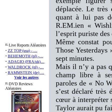
exemple figurer
déplacée. Le très
quant à lui pas d
R.EM.ien « Wishlis
l’esprit puriste de
Même constat pour
Live Reports Aléatoires
Those Yesterdays »
·
ZZ TOP (usa) - …
·
BEHEMOTH (pl) -…
sept minutes.
·
ADAGIO (FRA/uk)…
Mais il n’y a pas 
·
WALDROCK (nl) -…
·
RAMMSTEIN (de) …
champ libre à se
Voir les autres
paroles de « No Wa
DVD Reviews
Aléatoires
s’est déclaré très
cœur à interpréter 
Taylor aurait pu fa