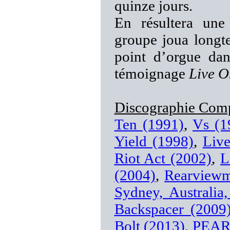
quinze jours.
En résultera une 
groupe joua longte
point d’orgue dan
témoignage
Live O
Discographie Com
Ten (1991)
,
Vs (1
Yield (1998)
,
Liv
Riot Act (2002)
,
L
(2004)
,
Rearviewm
Sydney, Australia
Backspacer (2009
Bolt (2013)
,
PEAR