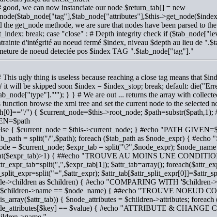
# good, we can now instanciate our node $return_tab[] = new
node($tab_node["tag"],$tab_node["attributes"],$this->get_node($inde
d the get_node methode, we are sure that nodes have been parsed to th
_index; break; case "close" : # Depth integrity check if ($tab_node[
trainte d'intégrité au noeud fermé $index, niveau $depth au lieu de ".$
meture de noeud detectée pos $index TAG ".$tab_node["tag"]."
# This ugly thing is useless because reaching a close tag means that 
# it will be skipped soon $index = $index_stop; break; default: die("E
tab_node["type"]."'"); } } # We are out ... returns the array with collecte
s function browse the xml tree and set the current node to the selected 
th[0]=="/") { $current_node=$this->root_node; $path=substr($path
EN=$path
 else { $current_node = $this->current_node; } #echo "PATH GIVEN=
tab_path = split("/",$path); foreach ($tab_path as $node_expr) { #
ode = $current_node; $expr_tab = split("\?",$node_expr); $node_name =
nt($expr_tab)>1) { ##echo "TROUVE AU MOINS UNE CONDITI
ttr_expr_tab=split(",",$expr_tab[1]); $attr_tab=array(); foreach($attr_ex
_split_expr=split("=",$attr_expr); $attr_tab[$attr_split_expr[0]]=$attr_sp
de->children as $children) { #echo "COMPARING WITH '$children-
f ($children->name == $node_name) { ##echo "TROUVE NOEU
 (is_array($attr_tab)) { $node_attributes = $children->attributes; foreach
de_attributes[$key] == $value) { #echo "ATTRIBUTE & CHAN
hildren->name."