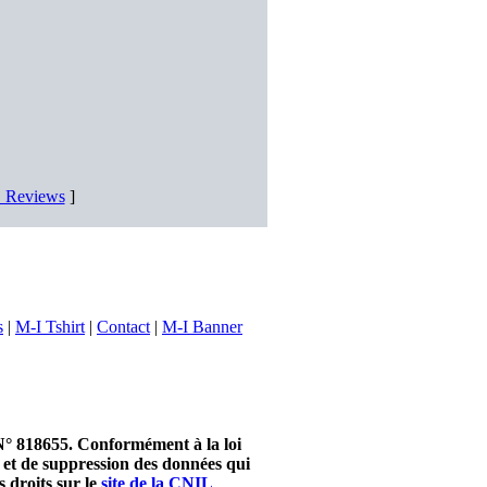
D Reviews
]
s
|
M-I Tshirt
|
Contact
|
M-I Banner
 N° 818655. Conformément à la loi
n et de suppression des données qui
 droits sur le
site de la CNIL
.