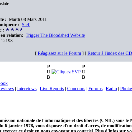
slate
té :
Mardi 08 Mars 2011
niqueur :
Stef.
e :
en relation:
Trigger The Bloodshed Website
12198
[
Réagissez sur le Forum
] [
Retour à l'index des C
P
P
U
U
B
B
book
eviews
|
Interviews
|
Live Reports
|
Concours
|
Forums
|
Radio
|
Photo
mmission nationale de l'informatique et des libertés (CNIL) sous le
u 6 janvier 1978, vous disposez d'un droit d'accès, de modificatio
exercer ce droit en nous envoyant un courriel. Plus d'infos sur vos