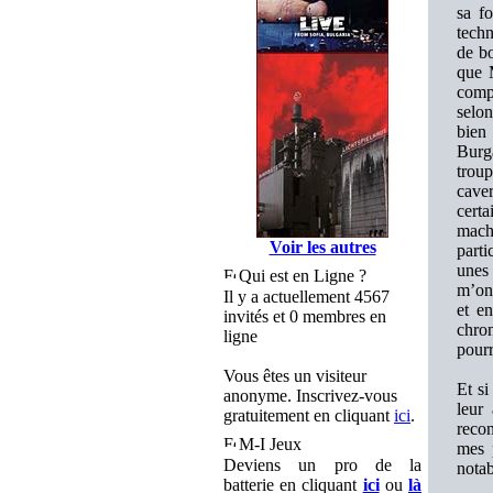
sa fo
tech
de bo
que 
compo
selon
bien
Burg
trou
cave
cert
machi
Voir les autres
parti
unes 
Qui est en Ligne ?
m’on
Il y a actuellement 4567
et e
invités et 0 membres en
chron
ligne
pourr
Vous êtes un visiteur
Et s
anonyme. Inscrivez-vous
leur
gratuitement en cliquant
ici
.
recon
M-I Jeux
mes p
Deviens un pro de la
nota
batterie en cliquant
ici
ou
là