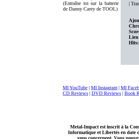
(Entraîne toi sur la batterie
|
Tran
de Danny Carey de TOOL)
Ajou
Chro
Scor
Lien 
Hits:
MI YouTube
|
MI Instagram
|
MI Face
CD Reviews
|
DVD Reviews
|
Book R
Metal-Impact est inscrit à la Co
Informatique et Libertés en date d
vous concernent. Vous pouvez 