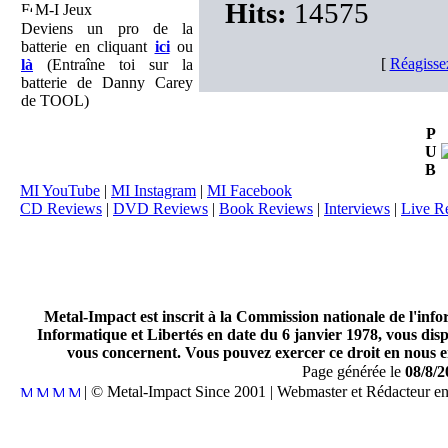
Hits:
14575
M-I Jeux
Deviens un pro de la
batterie en cliquant
ici
ou
[
Réagisse
là
(Entraîne toi sur la
batterie de Danny Carey
de TOOL)
P
U
B
MI YouTube
|
MI Instagram
|
MI Facebook
CD Reviews
|
DVD Reviews
|
Book Reviews
|
Interviews
|
Live R
Metal-Impact est inscrit à la Commission nationale de l'inf
Informatique et Libertés en date du 6 janvier 1978, vous disp
vous concernent. Vous pouvez exercer ce droit en nous en
Page générée le
08/8/2
| © Metal-Impact Since 2001 | Webmaster et Rédacteur e