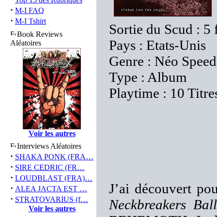
·
M-I FAQ
·
M-I Tshirt
Sortie du Scud : 5 
Book Reviews
Pays : Etats-Unis
Aléatoires
Genre : Néo Speed
Type : Album
Playtime : 10 Titre
Voir les autres
Interviews Aléatoires
·
SHAKA PONK (FRA…
·
SIRE CEDRIC (FR…
·
LOUDBLAST (FRA)…
J’ai découvert po
·
ALEA JACTA EST …
·
STRATOVARIUS (f…
Neckbreakers Bal
Voir les autres