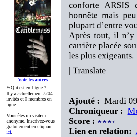
conforte ARSIS d
honnête mais peu c
plupart d’entre vou
Après tout, il n’
carrière placée sous
les plus exigeants.
|
Translate
Voir les autres
Qui est en Ligne ?
Il y a actuellement 7204
Ajouté :
Mardi 09
invités et 0 membres en
ligne
Chroniqueur :
Mo
Vous êtes un visiteur
Score :
anonyme. Inscrivez-vous
gratuitement en cliquant
Lien en relation:
ici
.