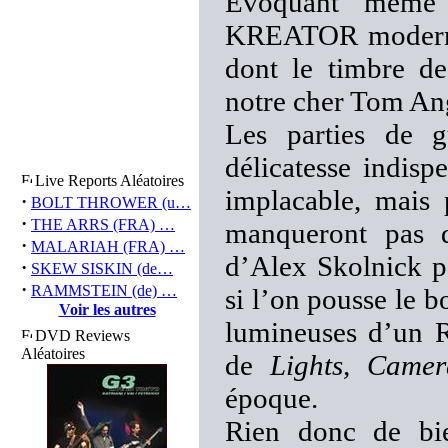
Evoquant même p
KREATOR moderne,
dont le timbre d
notre cher Tom A
Les parties de g
délicatesse indis
Live Reports Aléatoires
implacable, mais 
·
BOLT THROWER (u…
·
THE ARRS (FRA) …
manqueront pas d
·
MALARIAH (FRA) …
d’Alex Skolnick 
·
SKEW SISKIN (de…
·
RAMMSTEIN (de) …
si l’on pousse le b
Voir les autres
lumineuses d’un R
DVD Reviews
Aléatoires
de
Lights, Camer
époque.
Rien donc de bie