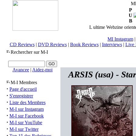
M
P
U
B
L ultime Webzine orienté
MI Instagram
CD Reviews
|
DVD Reviews
|
Book Reviews
|
Interviews
|
Live 
Rechercher sur M-I
Avancee
|
Aidez-moi
ARSIS (usa) - Sta
M-I Membres
·
Page d'accueil
·
S'enregistrer
·
Liste des Membres
·
M-I sur Instagram
·
M-I sur Facebook
·
M-I sur YouTube
·
M-I sur Twitter
·
Top 15 des Rubriques