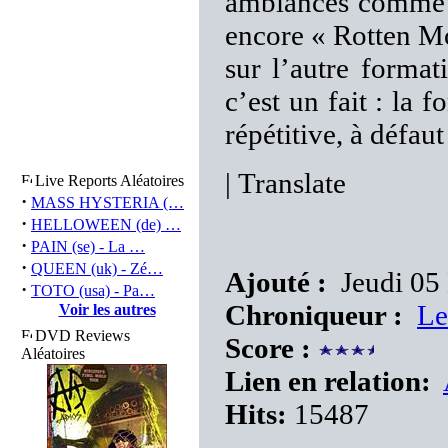
ambiances comme s
encore « Rotten Mor
sur l’autre forma
c’est un fait : la 
répétitive, à défaut
|
Translate
Live Reports Aléatoires
·
MASS HYSTERIA (…
·
HELLOWEEN (de) …
·
PAIN (se) - La …
·
QUEEN (uk) - Zé…
Ajouté :
Jeudi 05
·
TOTO (usa) - Pa…
Chroniqueur :
Le
Voir les autres
DVD Reviews
Score :
Aléatoires
Lien en relation:
Hits:
15487