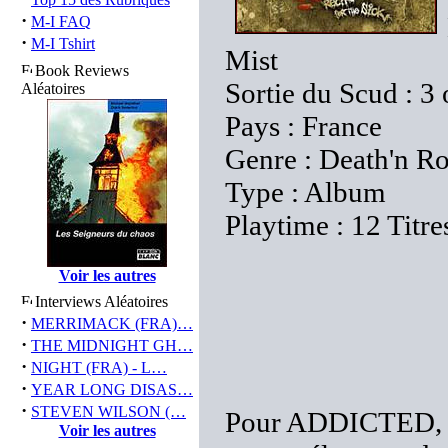
·
M-I FAQ
·
M-I Tshirt
Mist
Book Reviews
Sortie du Scud : 3
Aléatoires
Pays : France
Genre : Death'n Ro
Type : Album
Playtime : 12 Titre
Voir les autres
Interviews Aléatoires
·
MERRIMACK (FRA)…
·
THE MIDNIGHT GH…
·
NIGHT (FRA) - L…
·
YEAR LONG DISAS…
·
STEVEN WILSON (…
Pour ADDICTED, la 
Voir les autres