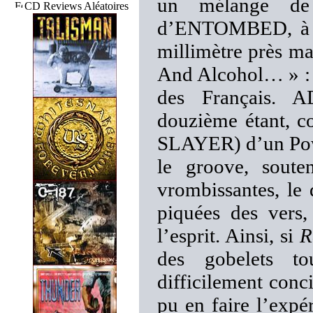
un mélange 
CD Reviews Aléatoires
d’ENTOMBED, à tr
millimètre près ma
And Alcohol… » : to
des Français. 
douzième étant, c
SLAYER) d’un Powe
le groove, soute
vrombissantes, le d
piquées des vers,
l’esprit. Ainsi, si
R
des gobelets to
difficilement conci
pu en faire l’expé