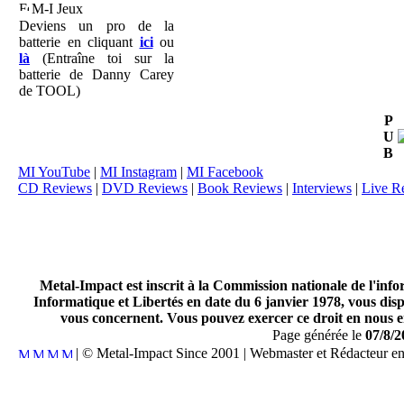
M-I Jeux
Deviens un pro de la
batterie en cliquant
ici
ou
là
(Entraîne toi sur la
batterie de Danny Carey
de TOOL)
P
U
B
MI YouTube
|
MI Instagram
|
MI Facebook
CD Reviews
|
DVD Reviews
|
Book Reviews
|
Interviews
|
Live R
Metal-Impact est inscrit à la Commission nationale de l'inf
Informatique et Libertés en date du 6 janvier 1978, vous disp
vous concernent. Vous pouvez exercer ce droit en nous en
Page générée le
07/8/2
| © Metal-Impact Since 2001 | Webmaster et Rédacteur e