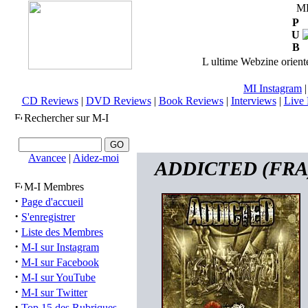
M
P
U
B
L ultime Webzine orienté
MI Instagram
CD Reviews
|
DVD Reviews
|
Book Reviews
|
Interviews
|
Live 
Rechercher sur M-I
Avancee
|
Aidez-moi
ADDICTED (FRA) -
M-I Membres
·
Page d'accueil
·
S'enregistrer
·
Liste des Membres
·
M-I sur Instagram
·
M-I sur Facebook
·
M-I sur YouTube
·
M-I sur Twitter
·
Top 15 des Rubriques