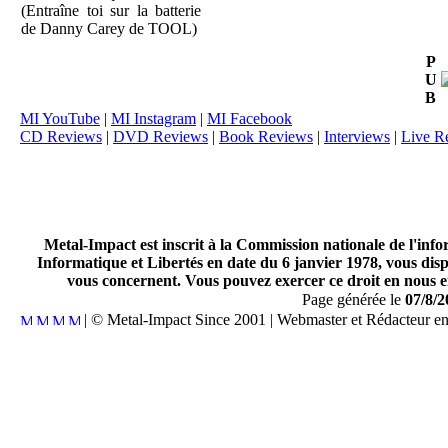
(Entraîne toi sur la batterie
de Danny Carey de TOOL)
P
U
B
MI YouTube
|
MI Instagram
|
MI Facebook
CD Reviews
|
DVD Reviews
|
Book Reviews
|
Interviews
|
Live R
Metal-Impact est inscrit à la Commission nationale de l'inf
Informatique et Libertés en date du 6 janvier 1978, vous disp
vous concernent. Vous pouvez exercer ce droit en nous en
Page générée le
07/8/2
| © Metal-Impact Since 2001 | Webmaster et Rédacteur e