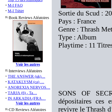
·
M-I FAQ
·
M-I Tshirt
Sortie du Scud : 2
Book Reviews Aléatoires
Pays : France
Genre : Thrash Met
Type : Album
Playtime : 11 Titre
Voir les autres
Interviews Aléatoires
·
THE ANSWER (uk)…
·
KATAKLYSM (ca) …
·
ANOREXIA NERVOS…
SONS OF SECRE
·
TARJA (fi) - Ta…
·
IN ARKADIA (FRA…
dépositaires ces 
Voir les autres
revivre le Thrash 
CD Reviews Aléatoires