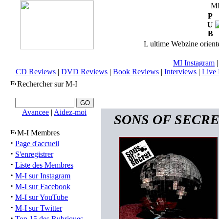
M
P
U
B
L ultime Webzine orienté
MI Instagram
CD Reviews
|
DVD Reviews
|
Book Reviews
|
Interviews
|
Live 
Rechercher sur M-I
Avancee
|
Aidez-moi
SONS OF SECRET (
M-I Membres
·
Page d'accueil
·
S'enregistrer
·
Liste des Membres
·
M-I sur Instagram
·
M-I sur Facebook
·
M-I sur YouTube
·
M-I sur Twitter
·
Top 15 des Rubriques