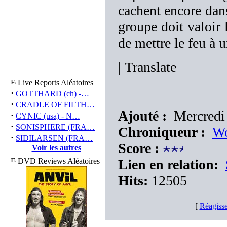
cachent encore dans
groupe doit valoir 
de mettre le feu à u
|
Translate
Live Reports Aléatoires
·
GOTTHARD (ch) -…
·
CRADLE OF FILTH…
Ajouté :
Mercredi 
·
CYNIC (usa) - N…
·
SONISPHERE (FRA…
Chroniqueur :
Wo
·
SIDILARSEN (FRA…
Score :
Voir les autres
DVD Reviews Aléatoires
Lien en relation:
Hits:
12505
[
Réagisse