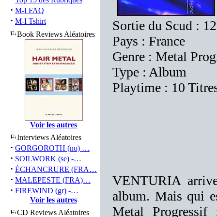
·
M-I FAQ
·
M-I Tshirt
Sortie du Scud : 1
Book Reviews Aléatoires
Pays : France
Genre : Metal Prog
Type : Album
Playtime : 10 Titre
Voir les autres
Interviews Aléatoires
·
GORGOROTH (no) …
·
SOILWORK (se) -…
·
ÉCHANCRURE (FRA…
VENTURIA arrive
·
MALEPESTE (FRA)…
·
FIREWIND (gr) -…
album. Mais qui 
Voir les autres
Metal Progressif
CD Reviews Aléatoires