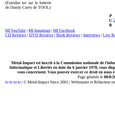
(Entraîne toi sur la batterie
de Danny Carey de TOOL)
P
U
B
MI YouTube
|
MI Instagram
|
MI Facebook
CD Reviews
|
DVD Reviews
|
Book Reviews
|
Interviews
|
Live R
Metal-Impact est inscrit à la Commission nationale de l'inf
Informatique et Libertés en date du 6 janvier 1978, vous disp
vous concernent. Vous pouvez exercer ce droit en nous en
Page générée le
08/8/2
| © Metal-Impact Since 2001 | Webmaster et Rédacteur e