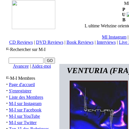
M
P
U
B
L ultime Webzine orienté
MI Instagram
CD Reviews
|
DVD Reviews
|
Book Reviews
|
Interviews
|
Live 
Rechercher sur M-I
Avancee
|
Aidez-moi
VENTURIA (FRA) 
M-I Membres
·
Page d'accueil
·
S'enregistrer
·
Liste des Membres
·
M-I sur Instagram
·
M-I sur Facebook
·
M-I sur YouTube
·
M-I sur Twitter
·
Top 15 des Rubriques