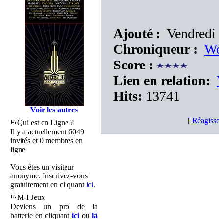
Ajouté :
Vendredi 
Chroniqueur :
Wo
Score :
Lien en relation:
Hits:
13741
Voir les autres
[
Réagisse
Qui est en Ligne ?
Il y a actuellement 6049
invités et 0 membres en
ligne
Vous êtes un visiteur
anonyme. Inscrivez-vous
gratuitement en cliquant
ici
.
M-I Jeux
Deviens un pro de la
batterie en cliquant
ici
ou
là