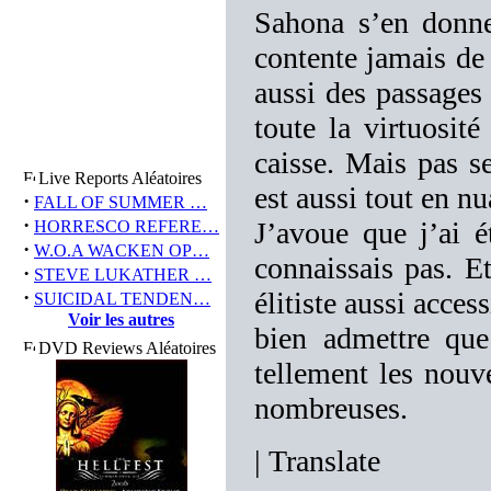
Sahona s’en donne
contente jamais de
aussi des passages
toute la virtuosit
caisse. Mais pas s
Live Reports Aléatoires
est aussi tout en n
·
FALL OF SUMMER …
·
J’avoue que j’ai 
HORRESCO REFERE…
·
W.O.A WACKEN OP…
connaissais pas. E
·
STEVE LUKATHER …
·
élitiste aussi acces
SUICIDAL TENDEN…
Voir les autres
bien admettre que
DVD Reviews Aléatoires
tellement les nouv
nombreuses.
|
Translate