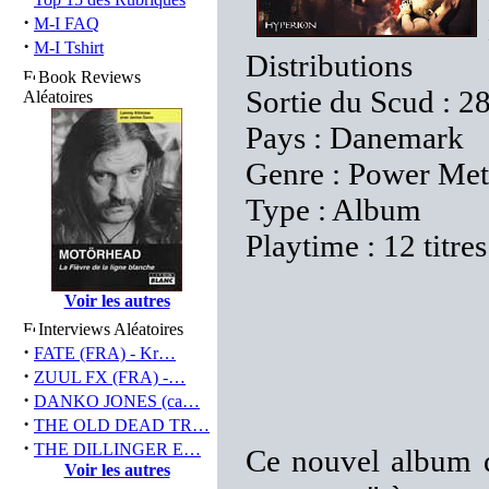
·
M-I FAQ
·
M-I Tshirt
Distributions
Book Reviews
Sortie du Scud : 2
Aléatoires
Pays : Danemark
Genre : Power Met
Type : Album
Playtime : 12 titre
Voir les autres
Interviews Aléatoires
·
FATE (FRA) - Kr…
·
ZUUL FX (FRA) -…
·
DANKO JONES (ca…
·
THE OLD DEAD TR…
·
THE DILLINGER E…
Ce nouvel album d
Voir les autres