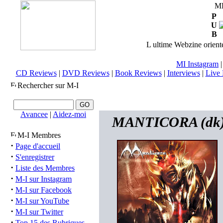
M
P
U
B
L ultime Webzine orienté
MI Instagram
CD Reviews
|
DVD Reviews
|
Book Reviews
|
Interviews
|
Live 
Rechercher sur M-I
Avancee
|
Aidez-moi
MANTICORA (dk) 
M-I Membres
·
Page d'accueil
·
S'enregistrer
·
Liste des Membres
·
M-I sur Instagram
·
M-I sur Facebook
·
M-I sur YouTube
·
M-I sur Twitter
·
Top 15 des Rubriques