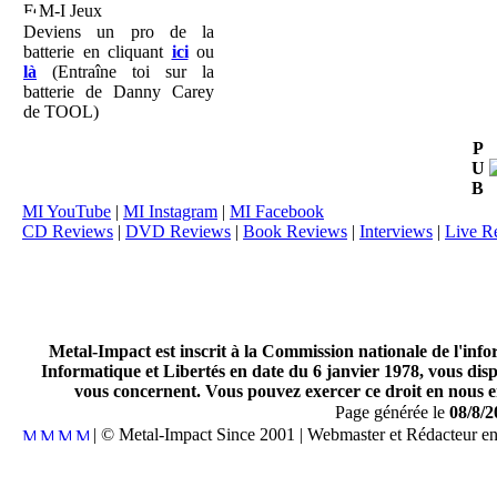
M-I Jeux
Deviens un pro de la
batterie en cliquant
ici
ou
là
(Entraîne toi sur la
batterie de Danny Carey
de TOOL)
P
U
B
MI YouTube
|
MI Instagram
|
MI Facebook
CD Reviews
|
DVD Reviews
|
Book Reviews
|
Interviews
|
Live R
Metal-Impact est inscrit à la Commission nationale de l'inf
Informatique et Libertés en date du 6 janvier 1978, vous disp
vous concernent. Vous pouvez exercer ce droit en nous en
Page générée le
08/8/2
| © Metal-Impact Since 2001 | Webmaster et Rédacteur e