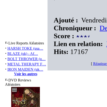
Ajouté :
Vendredi
Chroniqueur :
De
Score :
Lien en relation:
Live Reports Aléatoires
·
HARSH TOKE (usa…
Hits:
17167
·
BLAZE (uk) - Af…
·
BOLT THROWER (u…
·
[
Réagisse
METAL THERAPY F…
·
IRON MAIDEN (uk…
Voir les autres
DVD Reviews
Aléatoires