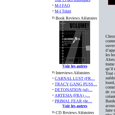
·
M-I FAQ
·
M-I Tshirt
Book Reviews Aléatoires
Chron
cont
ouver
d’app
les ho
Alors
trame
Voir les autres
qu’il 
Interviews Aléatoires
Tout 
·
suédoi
CARNAL LUST (FR…
lourd
·
TRACY GANG PUSS…
comme
·
DETONATION (nl)…
de co
·
ARTESIA (FRA) -…
créan
·
PRIMAL FEAR (de…
Burde
acous
Voir les autres
faire 
CD Reviews Aléatoires
plus 