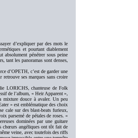
ayer d’expliquer par des mots le
étiques et pourtant diablement
ut absolument pénétrer sous peine
rs, tant les panoramas sont denses,
force d’OPETH, c’est de garder une
r retrouve ses marques sans croire
halie LORICHS, chanteuse de Folk
essif de l’album, « Heir Apparent »,
la mixture douce à avaler. Un peu
Eater » est emblématique des choix
 cale sur des blast-beats furieux,
roix parsemé de pétales de roses. «
ereuses dominées par une guitare
s chœurs angéliques ont tôt fait de
 même veine, avec toutefois des riffs
 amour impossible entre une tempête