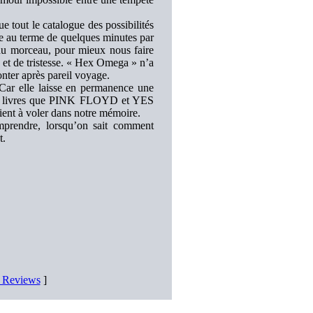
 tout le catalogue des possibilités
ée au terme de quelques minutes par
 du morceau, pour mieux nous faire
ie et de tristesse. « Hex Omega » n’a
onter après pareil voyage.
ar elle laisse en permanence une
ces livres que PINK FLOYD et YES
ient à voler dans notre mémoire.
mprendre, lorsqu’on sait comment
t.
D Reviews
]