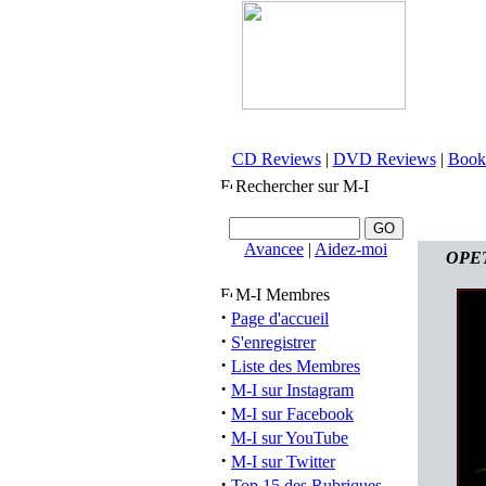
CD Reviews
|
DVD Reviews
|
Book
Rechercher sur M-I
Avancee
|
Aidez-moi
OPETH
M-I Membres
·
Page d'accueil
·
S'enregistrer
·
Liste des Membres
·
M-I sur Instagram
·
M-I sur Facebook
·
M-I sur YouTube
·
M-I sur Twitter
·
Top 15 des Rubriques