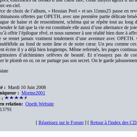
arc-en-ciel.
èce de choix de l’album, « Hessian Peel » et ses 11mns25 passe en revue
mbinaisons offertes par OPETH, avec une première partie délicate bris
ague de haine et de ressentiment, schéma qui se répète tout au long
ender le fait que la vie est constituée elle aussi d’une alternance de jo
u’à offrir l’épilogue rêvé, et nous ramener à une réalité bien dure à affr
 se remet jamais vraiment totalement d’une aventure avec OPETH. C
 indélébile au fond de notre âme et de notre cœur. Un peu comme 
ent écrire il y a déjà bien longtemps. Même refermés, les pages continua
rimoires d’alchimistes orfèvres de beauté. Et n’essayez pas de co
er le plomb en or, on ne partage pas son secret. On le garde jalousemen
late
é :
Mardi 10 Juin 2008
niqueur :
Mortne2001
 :
en relation:
Opeth Website
13791
[
Réagissez sur le Forum
] [
Retour à l'index des C