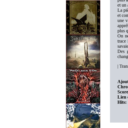
et un 
La pi
et co
une v
appréh
plus q
On ne
trace
savai
Des g
chang
|
Trans
Ajout
Chro
Score
Lien 
Hits: