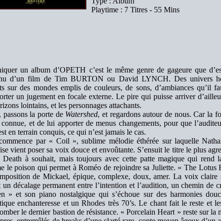
Type : Album
Playtime : 7 Titres - 55 Mins
iquer un album d’OPETH c’est le même genre de gageure que d’ess
enu d’un film de Tim BURTON ou David LYNCH. Des univers herm
ts sur des mondes emplis de couleurs, de sons, d’ambiances qu’il fa
orter un jugement en focale externe. Le pire qui puisse arriver d’ailleu
rizons lointains, et les personnages attachants.
, passons la porte de
Watershed
, et regardons autour de nous. Car la 
 connue, et de lui apporter de menus changements, pour que l’auditeu
est en terrain conquis, ce qui n’est jamais le cas.
commence par « Coil », sublime mélodie éthérée sur laquelle Nat
se vient poser sa voix douce et envoûtante. S’ensuit le titre le plus agr
, Death à souhait, mais toujours avec cette patte magique qui rend 
 le poison qui permet à Roméo de rejoindre sa Juliette. « The Lotus 
mposition de Mickael, épique, complexe, doux, amer. La voix claire se
t un décalage permanent entre l’intention et l’audition, un chemin de c
n » et son piano nostalgique qui s’échoue sur des harmonies douc
tique enchanteresse et un Rhodes très 70’s. Le chant fait le reste et le
tomber le dernier bastion de résistance. « Porcelain Heart » reste sur la
âpres, entremêlés de breaks d’une clarté rare, conte moyen âgeux d’un