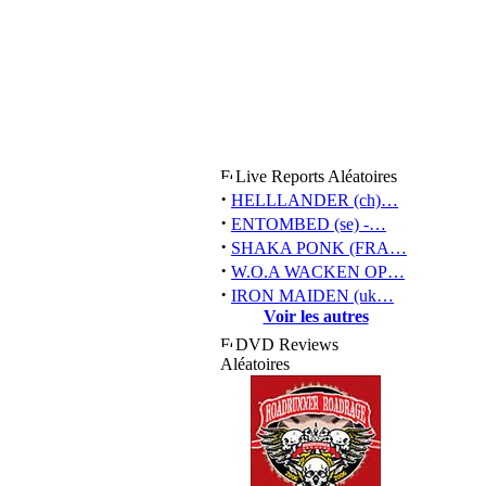
Live Reports Aléatoires
·
HELLLANDER (ch)…
·
ENTOMBED (se) -…
·
SHAKA PONK (FRA…
·
W.O.A WACKEN OP…
·
IRON MAIDEN (uk…
Voir les autres
DVD Reviews
Aléatoires