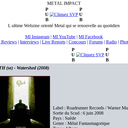
METAL IMPACT
P
P
U
U
B
B
L ultime Webzine orienté Metal qui se renouvelle au quotidien
MI Instagram
|
MI YouTube
|
MI Facebook
 Reviews
|
Interviews
|
Live Reports
|
Concours
|
Forums
|
Radio
|
Pho
P
P
U
U
B
B
 (se) - Watershed (2008)
Label : Roadrunner Records / Warner Mu
Sortie du Scud : 6 juin 2008
Pays : Suède
Genre : Métal Fantasmagorique