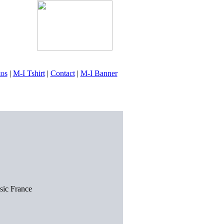
tos
|
M-I Tshirt
|
Contact
|
M-I Banner
sic France