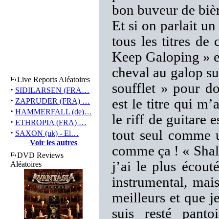
bon buveur de bièr
Et si on parlait u
tous les titres de
Keep Galoping » et
cheval au galop su
Live Reports Aléatoires
soufflet » pour do
·
SIDILARSEN (FRA…
·
est le titre qui m
ZAPRUDER (FRA) …
·
HAMMERFALL (de)…
le riff de guitare
·
ETHROPIA (FRA) …
·
tout seul comme u
SAXON (uk) - El…
Voir les autres
comme ça ! « Shal
DVD Reviews
j’ai le plus écou
Aléatoires
instrumental, mais
meilleurs et que j
suis resté panto