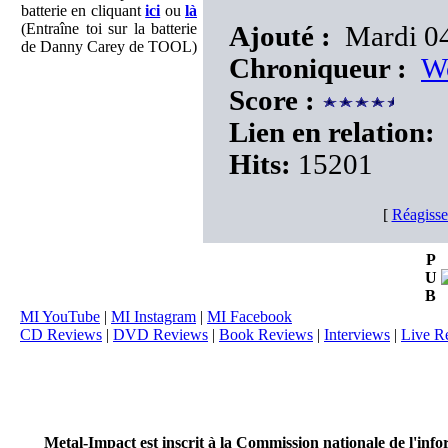
batterie en cliquant
ici
ou
là
(Entraîne toi sur la batterie
Ajouté :
Mardi 04
de Danny Carey de TOOL)
Chroniqueur :
W
Score :
Lien en relation:
Hits:
15201
[
Réagisse
P
U
B
MI YouTube
|
MI Instagram
|
MI Facebook
CD Reviews
|
DVD Reviews
|
Book Reviews
|
Interviews
|
Live R
Metal-Impact est inscrit à la Commission nationale de l'inf