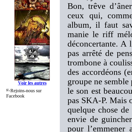
Bon, trêve d’ân
ceux qui, comme
album, il faut sa
manie le riff mél
déconcertante. A l
pas arrêté de pen
trombone à couliss
des accordéons (en
groupe ne semble p
Voir les autres
le son est beaucou
Rejoins-nous sur
Facebook
pas SKA-P. Mais o
quelque chose de 
envie de guincher
pour l’emmener a