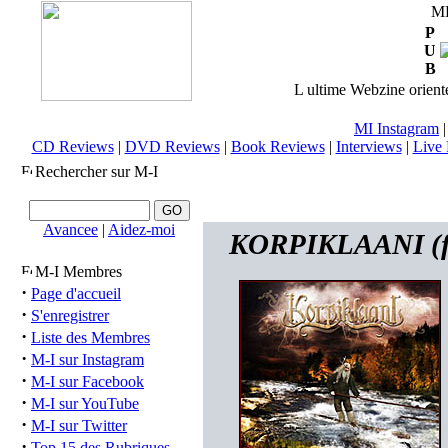
M
P
U
B
L ultime Webzine orienté
MI Instagram
CD Reviews
|
DVD Reviews
|
Book Reviews
|
Interviews
|
Live 
Rechercher sur M-I
Avancee
|
Aidez-moi
KORPIKLAANI (fi)
M-I Membres
·
Page d'accueil
·
S'enregistrer
·
Liste des Membres
·
M-I sur Instagram
·
M-I sur Facebook
·
M-I sur YouTube
·
M-I sur Twitter
·
Top 15 des Rubriques