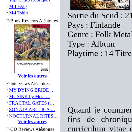
·
M-I FAQ
·
M-I Tshirt
Sortie du Scud : 
Book Reviews Aléatoires
Pays : Finlande
Genre : Folk Meta
Type : Album
Playtime : 14 Titr
Voir les autres
Interviews Aléatoires
·
MY DYING BRIDE …
·
MUSINK by Metal…
·
FRACTAL GATES (…
Quand je commenc
·
SONATA ARCTICA …
·
NOCTURNAL RITES…
fins de chroniq
Voir les autres
curriculum vitae 
CD Reviews Aléatoires