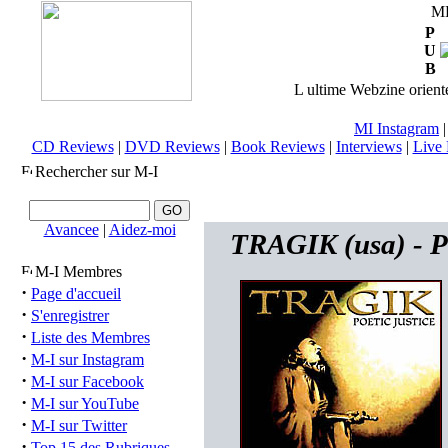
M
P
U
B
L ultime Webzine orienté
MI Instagram
CD Reviews
|
DVD Reviews
|
Book Reviews
|
Interviews
|
Live 
Rechercher sur M-I
Avancee
|
Aidez-moi
TRAGIK (usa) - Po
M-I Membres
·
Page d'accueil
·
S'enregistrer
·
Liste des Membres
·
M-I sur Instagram
·
M-I sur Facebook
·
M-I sur YouTube
·
M-I sur Twitter
·
Top 15 des Rubriques