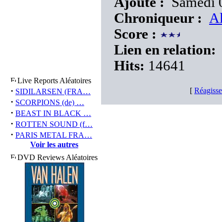
Ajouté :
Samedi 0
Chroniqueur :
Al
Score :
Lien en relation:
Hits:
14641
Live Reports Aléatoires
·
[
Réagisse
SIDILARSEN (FRA…
·
SCORPIONS (de) …
·
BEAST IN BLACK …
·
ROTTEN SOUND (f…
·
PARIS METAL FRA…
Voir les autres
DVD Reviews Aléatoires