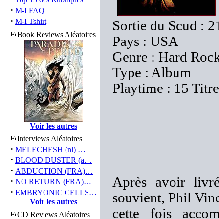
·
M-I FAQ
·
M-I Tshirt
Sortie du Scud : 
Book Reviews Aléatoires
Pays : USA
Genre : Hard Rock
Type : Album
Playtime : 15 Titr
Voir les autres
Interviews Aléatoires
·
MELECHESH (nl) …
·
BLOOD DUSTER (a…
·
ABDUCTION (FRA)…
Après avoir liv
·
NO RETURN (FRA)…
·
EMBRYONIC CELLS…
souvient, Phil Vin
Voir les autres
cette fois acco
CD Reviews Aléatoires