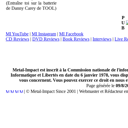
(Entraîne toi sur la batterie
de Danny Carey de TOOL)
P
U
B
MI YouTube
|
MI Instagram
|
MI Facebook
CD Reviews
|
DVD Reviews
|
Book Reviews
|
Interviews
|
Live R
Metal-Impact est inscrit à la Commission nationale de l'inf
Informatique et Libertés en date du 6 janvier 1978, vous disp
vous concernent. Vous pouvez exercer ce droit en nous en
Page générée le
09/8/2
| © Metal-Impact Since 2001 | Webmaster et Rédacteur e