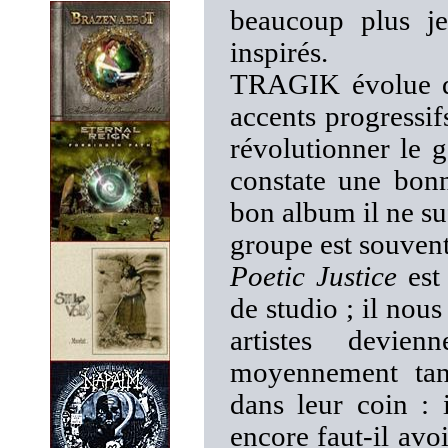
beaucoup plus j
inspirés.
TRAGIK évolue d
accents progressif
révolutionner le 
constate une bonn
bon album il ne suf
groupe est souvent
Poetic Justice
est 
de studio ; il no
artistes devie
moyennement tand
dans leur coin : 
encore faut-il av