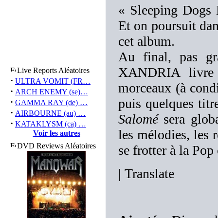
« Sleeping Dogs L
Et on poursuit da
cet album.
Au final, pas gr
XANDRIA livre 
Live Reports Aléatoires
·
ULTRA VOMIT (FR…
morceaux (à condi
·
ARCH ENEMY (se)…
puis quelques titr
·
GAMMA RAY (de) …
·
AIRBOURNE (au) …
Salomé
sera globa
·
KATAKLYSM (ca) …
les mélodies, les 
Voir les autres
DVD Reviews Aléatoires
se frotter à la Po
|
Translate