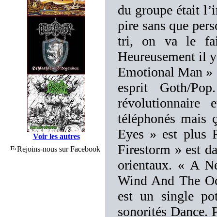
du groupe était l’i
pire sans que perso
tri, on va le f
Heureusement il y 
Emotional Man » 
esprit Goth/Po
révolutionnaire
téléphonés mais 
Eyes » est plus 
Voir les autres
Firestorm » est da
Rejoins-nous sur Facebook
orientaux. « A N
Wind And The Oce
est un single po
sonorités Dance. P