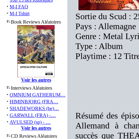
·
M-I FAQ
·
M-I Tshirt
Sortie du Scud : 
Book Reviews Aléatoires
Pays : Allemagne
Genre : Metal Lyr
Type : Album
Playtime : 12 Titr
Voir les autres
Interviews Aléatoires
·
OMNIUM GATHERUM…
·
HIMINBJORG (FRA…
·
SHADEWORKS (be)…
Résumé des épiso
·
GARWALL (FRA) -…
·
AVULSED (sp) - …
Allemand à chant
Voir les autres
succès que THE
CD Reviews Aléatoires