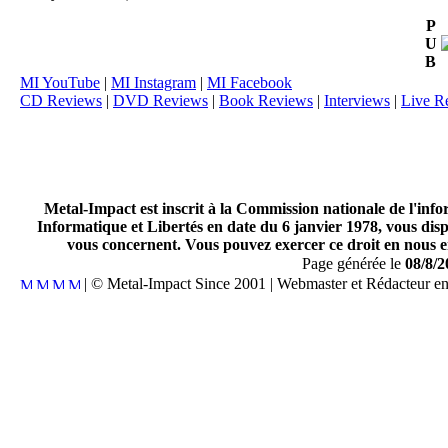
P
U
B
MI YouTube
|
MI Instagram
|
MI Facebook
CD Reviews
|
DVD Reviews
|
Book Reviews
|
Interviews
|
Live R
Metal-Impact est inscrit à la Commission nationale de l'inf
Informatique et Libertés en date du 6 janvier 1978, vous disp
vous concernent. Vous pouvez exercer ce droit en nous en
Page générée le
08/8/2
| © Metal-Impact Since 2001 | Webmaster et Rédacteur e