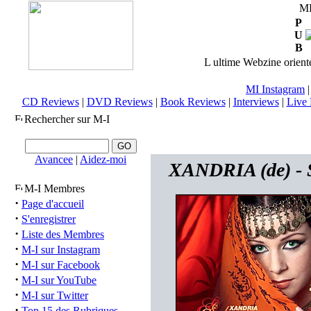
M
P
U
B
L ultime Webzine orienté
MI Instagram
CD Reviews
|
DVD Reviews
|
Book Reviews
|
Interviews
|
Live 
Rechercher sur M-I
Avancee
|
Aidez-moi
XANDRIA (de) - 
M-I Membres
·
Page d'accueil
·
S'enregistrer
·
Liste des Membres
·
M-I sur Instagram
·
M-I sur Facebook
·
M-I sur YouTube
·
M-I sur Twitter
·
Top 15 des Rubriques