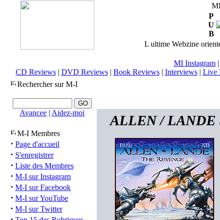
M
P
U
B
L ultime Webzine orienté
MI Instagram
CD Reviews
|
DVD Reviews
|
Book Reviews
|
Interviews
|
Live 
Rechercher sur M-I
Avancee
|
Aidez-moi
ALLEN / LANDE (n
M-I Membres
·
Page d'accueil
·
S'enregistrer
·
Liste des Membres
·
M-I sur Instagram
·
M-I sur Facebook
·
M-I sur YouTube
·
M-I sur Twitter
·
Top 15 des Rubriques