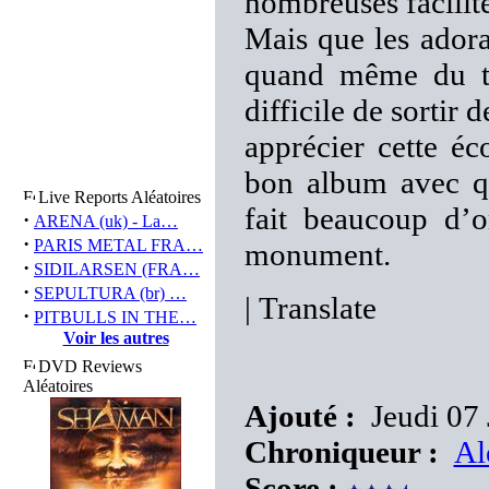
nombreuses facilités
Mais que les adora
quand même du tr
difficile de sortir
apprécier cette éc
bon album avec q
Live Reports Aléatoires
fait beaucoup d’o
·
ARENA (uk) - La…
·
PARIS METAL FRA…
monument.
·
SIDILARSEN (FRA…
·
SEPULTURA (br) …
|
Translate
·
PITBULLS IN THE…
Voir les autres
DVD Reviews
Aléatoires
Ajouté :
Jeudi 07 
Chroniqueur :
Al
Score :