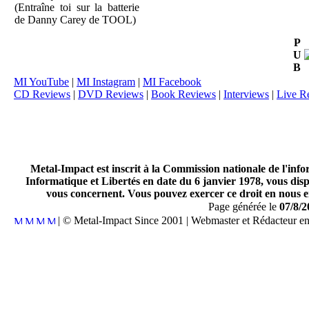
(Entraîne toi sur la batterie
de Danny Carey de TOOL)
P
U
B
MI YouTube
|
MI Instagram
|
MI Facebook
CD Reviews
|
DVD Reviews
|
Book Reviews
|
Interviews
|
Live R
Metal-Impact est inscrit à la Commission nationale de l'inf
Informatique et Libertés en date du 6 janvier 1978, vous disp
vous concernent. Vous pouvez exercer ce droit en nous en
Page générée le
07/8/2
| © Metal-Impact Since 2001 | Webmaster et Rédacteur e