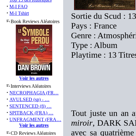
·
M-I FAQ
·
M-I Tshirt
Sortie du Scud : 1
Book Reviews Aléatoires
Pays : France
Genre : Atmosphér
Type : Album
Playtime : 13 Titre
Voir les autres
Interviews Aléatoires
·
NECROPHAGIA (FR…
·
AVULSED (sp) - …
·
SENTENCED (fi) …
Tout juste un an a
·
SPITBACK (FRA) …
·
UNFRAGMENT (FRA…
miroir
, DARK SAN
Voir les autres
avec sa quatrième 
CD Reviews Aléatoires