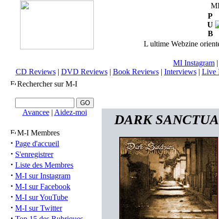
M
P
U
B
L ultime Webzine orienté
MI Instagram
CD Reviews
|
DVD Reviews
|
Book Reviews
|
Interviews
|
Live 
Rechercher sur M-I
Avancee
|
Aidez-moi
DARK SANCTUARY 
M-I Membres
·
Page d'accueil
·
S'enregistrer
·
Liste des Membres
·
M-I sur Instagram
·
M-I sur Facebook
·
M-I sur YouTube
·
M-I sur Twitter
·
Top 15 des Rubriques