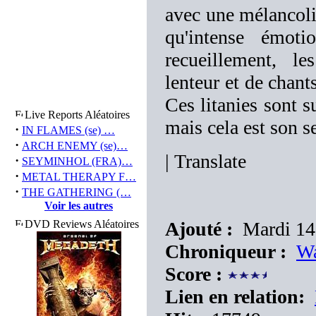
avec une mélancoli
qu'intense émoti
recueillement, l
lenteur et de chant
Ces litanies sont 
Live Reports Aléatoires
mais cela est son s
·
IN FLAMES (se) …
·
ARCH ENEMY (se)…
|
Translate
·
SEYMINHOL (FRA)…
·
METAL THERAPY F…
·
THE GATHERING (…
Voir les autres
DVD Reviews Aléatoires
Ajouté :
Mardi 14 
Chroniqueur :
Wa
Score :
Lien en relation: