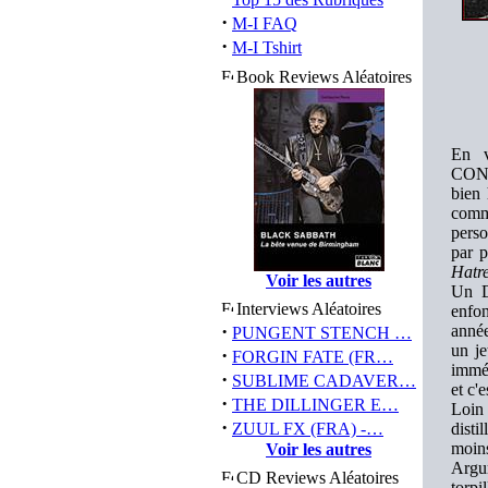
·
M-I FAQ
·
M-I Tshirt
Book Reviews Aléatoires
En v
CONT
bien 
comm
perso
par 
Hatr
Voir les autres
Un De
Interviews Aléatoires
enfon
·
année
PUNGENT STENCH …
un je
·
FORGIN FATE (FR…
imméd
·
SUBLIME CADAVER…
et c'
·
THE DILLINGER E…
Loin
·
ZUUL FX (FRA) -…
disti
moins
Voir les autres
Argum
CD Reviews Aléatoires
torpi