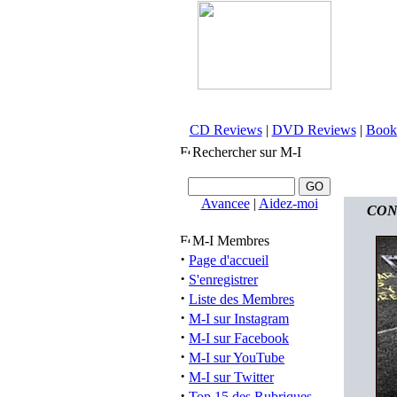
CD Reviews
|
DVD Reviews
|
Book
Rechercher sur M-I
Avancee
|
Aidez-moi
CONT
M-I Membres
·
Page d'accueil
·
S'enregistrer
·
Liste des Membres
·
M-I sur Instagram
·
M-I sur Facebook
·
M-I sur YouTube
·
M-I sur Twitter
·
Top 15 des Rubriques