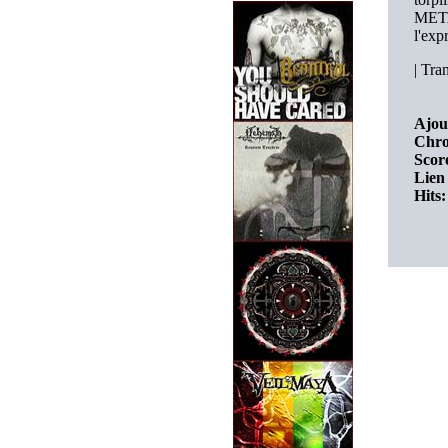
META
l'exp
|
Tran
Ajou
Chro
Score
Lien 
Hits: