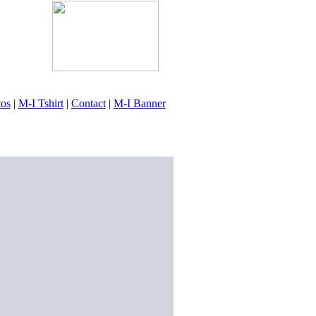
tos
|
M-I Tshirt
|
Contact
|
M-I Banner