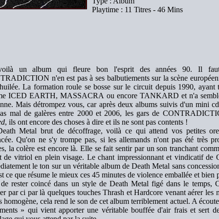
Type : Album
Playtime : 11 Titres - 46 Mins
oilà un album qui fleure bon l'esprit des années 90. Il fau
RADICTION n'en est pas à ses balbutiements sur la scène européenne
huilée. La formation roule se bosse sur le circuit depuis 1990, ayant
e ICED EARTH, MASSACRA ou encore TANKARD et n'a semble t-il
nne. Mais détrompez vous, car après deux albums suivis d'un mini cd
pas mal de galères entre 2000 et 2006, les gars de CONTRADICT
ed
, ils ont encore des choses à dire et ils ne sont pas contents !
ath Metal brut de décoffrage, voilà ce qui attend vos petites orei
cée. Qu'on ne s'y trompe pas, si les allemands n'ont pas été très pro
s, la colère est encore là. Elle se fait sentir par un son tranchant 
t de vitriol en plein visage. Le chant impressionnant et vindicatif d
iatement le ton sur un véritable album de Death Metal sans concession 
est ce que résume le mieux ces 45 minutes de violence emballée et bien 
 de rester coincé dans un style de Death Metal figé dans le tem
ller par ci par là quelques touches Thrash et Hardcore venant aérer les
 homogène, cela rend le son de cet album terriblement actuel. A écouter
ents » qui vient apporter une véritable bouffée d'air frais et sert 
llage qui vous attend par la suite.