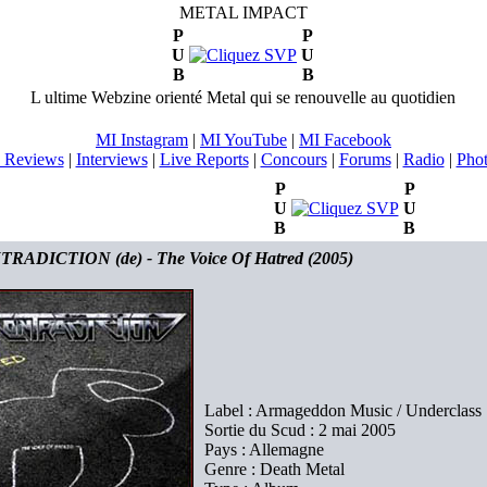
METAL IMPACT
P
P
U
U
B
B
L ultime Webzine orienté Metal qui se renouvelle au quotidien
MI Instagram
|
MI YouTube
|
MI Facebook
 Reviews
|
Interviews
|
Live Reports
|
Concours
|
Forums
|
Radio
|
Pho
P
P
U
U
B
B
RADICTION (de) - The Voice Of Hatred (2005)
Label : Armageddon Music / Underclass
Sortie du Scud : 2 mai 2005
Pays : Allemagne
Genre : Death Metal