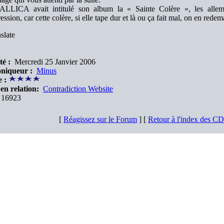
LLICA avait intitulé son album la « Sainte Colère », les allema
ression, car cette colère, si elle tape dur et là ou ça fait mal, on en rede
slate
té :
Mercredi 25 Janvier 2006
niqueur :
Minus
 :
en relation:
Contradiction Website
16923
[
Réagissez sur le Forum
] [
Retour à l'index des C