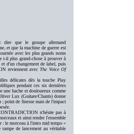
t dire que le groupe allemand
, et que la machine de guerre est
 tournée avec les plus grands noms
 plus grand-chose à prouver à
 et d'un changement de label, puis
ION reviennent avec
The Voice Of
lles délicates dès la touche Play
lifiques pendant ces six dernières
comme une hache et douloureux comme
e Oliver Lux (Guitare/Chants) donne
; point de finesse mais de l'impact
pesée.
ps, CONTRADICTION n'hésite pas à
 morceaux et ainsi rendre l'ensemble
 : le morceau à l'intro mid tempo «
de rampe de lancement au véritable