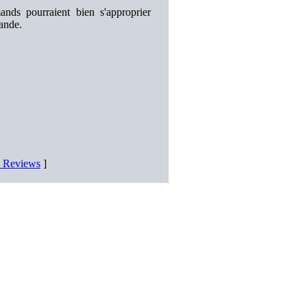
nds pourraient bien s'approprier
mande.
D Reviews
]