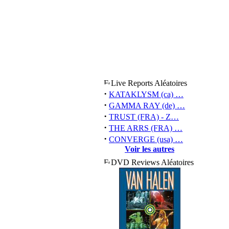
Live Reports Aléatoires
·
KATAKLYSM (ca) …
·
GAMMA RAY (de) …
·
TRUST (FRA) - Z…
·
THE ARRS (FRA) …
·
CONVERGE (usa) …
Voir les autres
DVD Reviews Aléatoires