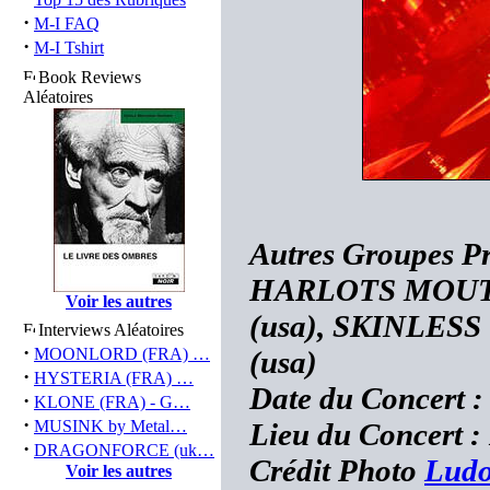
·
M-I FAQ
·
M-I Tshirt
Book Reviews
Aléatoires
Autres Groupes P
HARLOTS MOUTH
Voir les autres
(usa), SKINLESS
Interviews Aléatoires
·
MOONLORD (FRA) …
(usa)
·
HYSTERIA (FRA) …
Date du Concert 
·
KLONE (FRA) - G…
·
MUSINK by Metal…
Lieu du Concert :
·
DRAGONFORCE (uk…
Crédit Photo
Ludo
Voir les autres