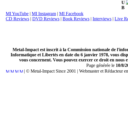
U
B
MI YouTube
|
MI Instagram
|
MI Facebook
CD Reviews
|
DVD Reviews
|
Book Reviews
|
Interviews
|
Live R
Metal-Impact est inscrit à la Commission nationale de l'inf
Informatique et Libertés en date du 6 janvier 1978, vous disp
vous concernent. Vous pouvez exercer ce droit en nous en
Page générée le
10/8/2
| © Metal-Impact Since 2001 | Webmaster et Rédacteur e