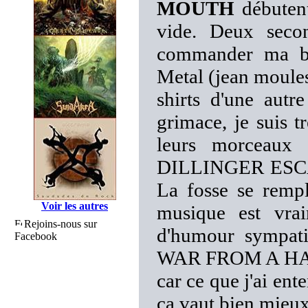
MOUTH
débutent
vide. Deux seco
commander ma biè
Metal (jean moules
shirts d'une autr
grimace, je suis tr
leurs morceaux
DILLINGER ESCAPE
La fosse se rempli
Voir les autres
musique est vrai
Rejoins-nous sur
d'humour sympati
Facebook
WAR FROM A HAR
car ce que j'ai ent
ça vaut bien mieu