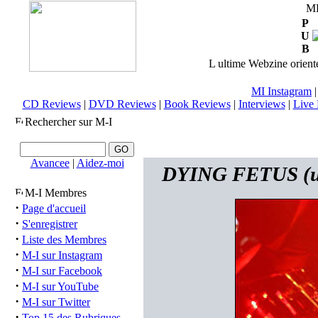
M
P
U
B
L ultime Webzine orienté
MI Instagram
CD Reviews
|
DVD Reviews
|
Book Reviews
|
Interviews
|
Live 
Rechercher sur M-I
Avancee
|
Aidez-moi
DYING FETUS (usa
M-I Membres
·
Page d'accueil
·
S'enregistrer
·
Liste des Membres
·
M-I sur Instagram
·
M-I sur Facebook
·
M-I sur YouTube
·
M-I sur Twitter
·
Top 15 des Rubriques