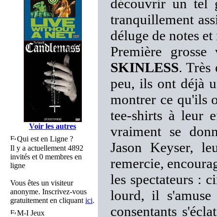
découvrir un tel 
tranquillement ass
déluge de notes et
Première grosse 
SKINLESS
. Très
peu, ils ont déjà 
montrer ce qu'ils 
tee-shirts à leur 
Voir les autres
vraiment se donne
Qui est en Ligne ?
Jason Keyser, leu
Il y a actuellement 4892
invités et 0 membres en
remercie, encourag
ligne
les spectateurs : 
Vous êtes un visiteur
anonyme. Inscrivez-vous
lourd, il s'amuse
gratuitement en cliquant
ici
.
consentants s'écl
M-I Jeux