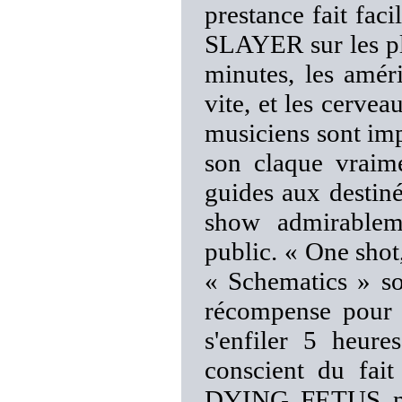
prestance fait fac
SLAYER sur les pl
minutes, les améri
vite, et les cerve
musiciens sont impr
son claque vraime
guides aux destinée
show admirableme
public. « One shot
« Schematics » s
récompense pour l
s'enfiler 5 heure
conscient du fait
DYING FETUS ne f